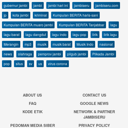
gubernur jambi
jambi
jambi hari ini
jambiseru
jambiseru.com
jp
kota jambi
kriminal
Kumpulan BERITA haris-sani
Kumpulan BERITA muaro jambi
Kumpulan BERITA Tanjabbar
lagu
lagu barat
lagu dangdut
lagu indo
lagu pop
lirik
lirik lagu
Merangin
mp3
musik
musik barat
Musik Indo
nasional
news
olahraga
pemprov jambi
pilgub jambi
Pilkada Jambi
pop
situs
sv
us
virus corona
ABOUT US
CONTACT US
FAQ
GOOGLE NEWS
KODE ETIK
NETWORK & PARTNER
JAMBISERU
PEDOMAN MEDIA SIBER
PRIVACY POLICY