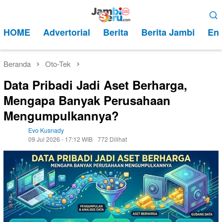
Loncat
Menu
ke
Mobile
HOME
Advertorial
Berita
Berita Jambi
Ent
konten
Beranda
Oto-Tek
Data Pribadi Jadi Aset Berharga,
Mengapa Banyak Perusahaan
Mengumpulkannya?
Evo Kusnady
09 Jul 2026 - 17:12 WIB
772 Dilihat