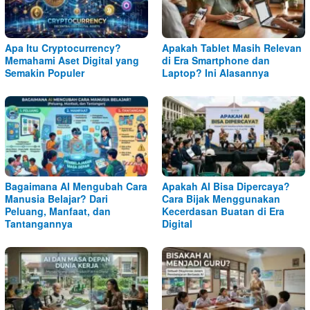
Apa Itu Cryptocurrency?
Apakah Tablet Masih Relevan
Memahami Aset Digital yang
di Era Smartphone dan
Semakin Populer
Laptop? Ini Alasannya
Bagaimana AI Mengubah Cara
Apakah AI Bisa Dipercaya?
Manusia Belajar? Dari
Cara Bijak Menggunakan
Peluang, Manfaat, dan
Kecerdasan Buatan di Era
Tantangannya
Digital