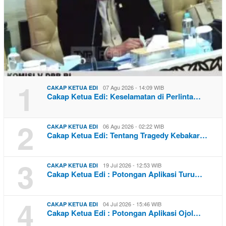
1
07 Agu 2026 - 14:09 WIB
CAKAP KETUA EDI
Cakap Ketua Edi: Keselamatan di Perlinta…
2
06 Agu 2026 - 02:22 WIB
CAKAP KETUA EDI
Cakap Ketua Edi: Tentang Tragedy Kebakar…
3
19 Jul 2026 - 12:53 WIB
CAKAP KETUA EDI
Cakap Ketua Edi : Potongan Aplikasi Turu…
4
04 Jul 2026 - 15:46 WIB
CAKAP KETUA EDI
Cakap Ketua Edi : Potongan Aplikasi Ojol…