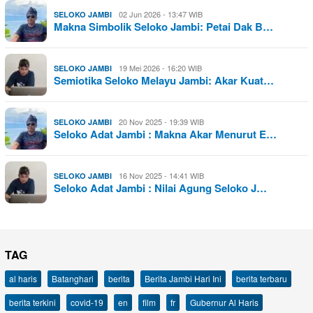
02 Jun 2026 - 13:47 WIB
SELOKO JAMBI
Makna Simbolik Seloko Jambi: Petai Dak B…
19 Mei 2026 - 16:20 WIB
SELOKO JAMBI
Semiotika Seloko Melayu Jambi: Akar Kuat…
20 Nov 2025 - 19:39 WIB
SELOKO JAMBI
Seloko Adat Jambi : Makna Akar Menurut E…
16 Nov 2025 - 14:41 WIB
SELOKO JAMBI
Seloko Adat Jambi : Nilai Agung Seloko J…
TAG
al haris
Batanghari
berita
Berita Jambi Hari Ini
berita terbaru
berita terkini
covid-19
en
film
fr
Gubernur Al Haris