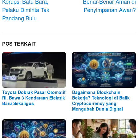
Korupsi Batu Bara,
Benar-Benar Aman di
Pelaku Diminta Tak
Penyimpanan Awan?
Pandang Bulu
POS TERKAIT
Toyota Dobrak Pasar Otomotif
Bagaimana Blockchain
RI, Bawa 3 Kendaraan Elektrik
Bekerja? Teknologi di Balik
Baru Sekaligus
Cryptocurrency yang
Mengubah Dunia Digital