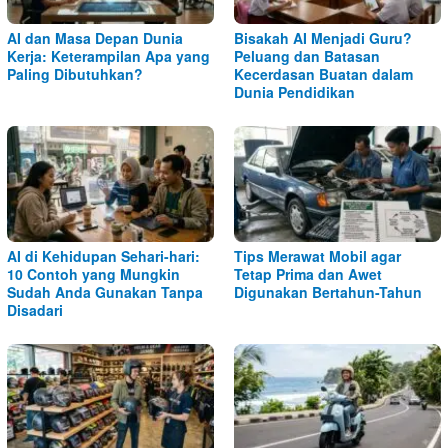
AI dan Masa Depan Dunia
Bisakah AI Menjadi Guru?
Kerja: Keterampilan Apa yang
Peluang dan Batasan
Paling Dibutuhkan?
Kecerdasan Buatan dalam
Dunia Pendidikan
AI di Kehidupan Sehari-hari:
Tips Merawat Mobil agar
10 Contoh yang Mungkin
Tetap Prima dan Awet
Sudah Anda Gunakan Tanpa
Digunakan Bertahun-Tahun
Disadari