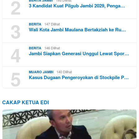
2
BERITA JAMBI
3 Kandidat Kuat Pilgub Jambi 2029, Penga…
3
147 Dilihat
BERITA
Wali Kota Jambi Maulana Bertakziah ke Ru…
4
146 Dilihat
BERITA
Jambi Siapkan Generasi Unggul Lewat Spor…
5
140 Dilihat
MUARO JAMBI
Kasus Dugaan Pengeroyokan di Stockpile P…
CAKAP KETUA EDI