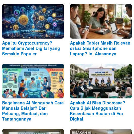
Apa Itu Cryptocurrency?
Apakah Tablet Masih Relevan
Memahami Aset Digital yang
di Era Smartphone dan
Semakin Populer
Laptop? Ini Alasannya
Bagaimana AI Mengubah Cara
Apakah AI Bisa Dipercaya?
Manusia Belajar? Dari
Cara Bijak Menggunakan
Peluang, Manfaat, dan
Kecerdasan Buatan di Era
Tantangannya
Digital