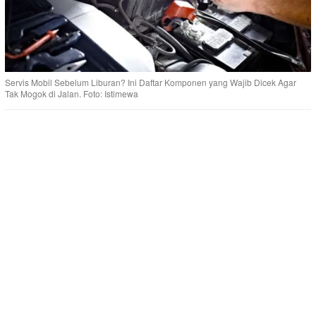
Servis Mobil Sebelum Liburan? Ini Daftar Komponen yang Wajib Dicek Agar
Tak Mogok di Jalan. Foto: Istimewa