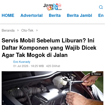
Loncat
Menu
ke
Mobile
HOME
Advertorial
Berita
Berita Jambi
Ent
konten
Beranda
Oto-Tek
Servis Mobil Sebelum Liburan? Ini
Daftar Komponen yang Wajib Dicek
Agar Tak Mogok di Jalan
Evo Kusnady
01 Jul 2026 - 18:25 WIB
425 Dilihat