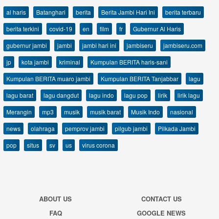
al haris
Batanghari
berita
Berita Jambi Hari Ini
berita terbaru
berita terkini
covid-19
en
film
fr
Gubernur Al Haris
gubernur jambi
jambi
jambi hari ini
jambiseru
jambiseru.com
jp
kota jambi
kriminal
Kumpulan BERITA haris-sani
Kumpulan BERITA muaro jambi
Kumpulan BERITA Tanjabbar
lagu
lagu barat
lagu dangdut
lagu indo
lagu pop
lirik
lirik lagu
Merangin
mp3
musik
musik barat
Musik Indo
nasional
news
olahraga
pemprov jambi
pilgub jambi
Pilkada Jambi
pop
situs
sv
us
virus corona
ABOUT US
CONTACT US
FAQ
GOOGLE NEWS