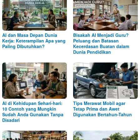
AI dan Masa Depan Dunia
Bisakah AI Menjadi Guru?
Kerja: Keterampilan Apa yang
Peluang dan Batasan
Paling Dibutuhkan?
Kecerdasan Buatan dalam
Dunia Pendidikan
AI di Kehidupan Sehari-hari:
Tips Merawat Mobil agar
10 Contoh yang Mungkin
Tetap Prima dan Awet
Sudah Anda Gunakan Tanpa
Digunakan Bertahun-Tahun
Disadari