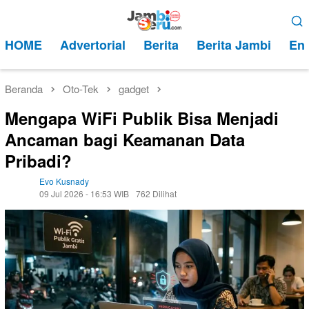
Loncat
Menu
ke
Mobile
HOME
Advertorial
Berita
Berita Jambi
Ent
konten
Beranda
Oto-Tek
gadget
Mengapa WiFi Publik Bisa Menjadi
Ancaman bagi Keamanan Data
Pribadi?
Evo Kusnady
09 Jul 2026 - 16:53 WIB
762 Dilihat