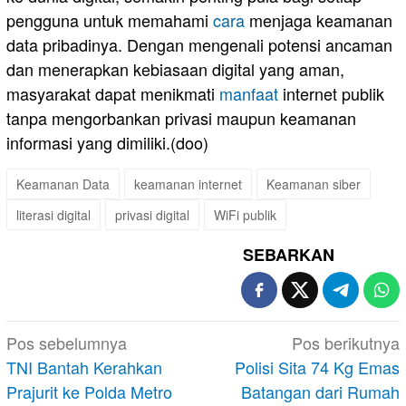
pengguna untuk memahami
cara
menjaga keamanan
data pribadinya. Dengan mengenali potensi ancaman
dan menerapkan kebiasaan digital yang aman,
masyarakat dapat menikmati
manfaat
internet publik
tanpa mengorbankan privasi maupun keamanan
informasi yang dimiliki.(doo)
Keamanan Data
keamanan internet
Keamanan siber
literasi digital
privasi digital
WiFi publik
SEBARKAN
Navigasi
Pos sebelumnya
Pos berikutnya
pos
TNI Bantah Kerahkan
Polisi Sita 74 Kg Emas
Prajurit ke Polda Metro
Batangan dari Rumah