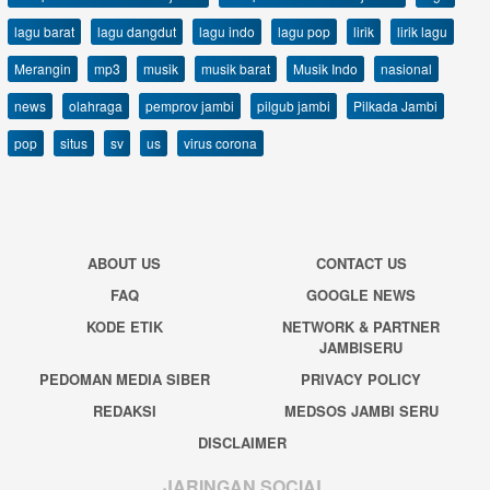
lagu barat
lagu dangdut
lagu indo
lagu pop
lirik
lirik lagu
Merangin
mp3
musik
musik barat
Musik Indo
nasional
news
olahraga
pemprov jambi
pilgub jambi
Pilkada Jambi
pop
situs
sv
us
virus corona
ABOUT US
CONTACT US
FAQ
GOOGLE NEWS
KODE ETIK
NETWORK & PARTNER
JAMBISERU
PEDOMAN MEDIA SIBER
PRIVACY POLICY
REDAKSI
MEDSOS JAMBI SERU
DISCLAIMER
JARINGAN SOCIAL