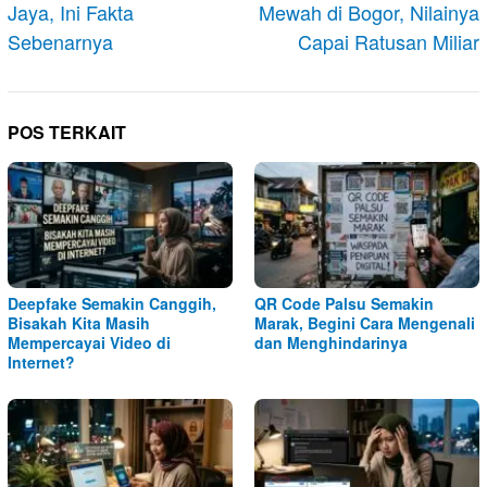
Jaya, Ini Fakta
Mewah di Bogor, Nilainya
Sebenarnya
Capai Ratusan Miliar
POS TERKAIT
Deepfake Semakin Canggih,
QR Code Palsu Semakin
Bisakah Kita Masih
Marak, Begini Cara Mengenali
Mempercayai Video di
dan Menghindarinya
Internet?