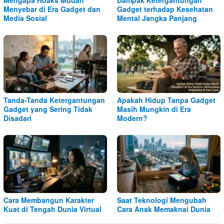
Mengapa Hoaks Mudah
Dampak Ketergantungan
Menyebar di Era Gadget dan
Gadget terhadap Kesehatan
Media Sosial
Mental Jangka Panjang
Tanda-Tanda Ketergantungan
Apakah Hidup Tanpa Gadget
Gadget yang Sering Tidak
Masih Mungkin di Era
Disadari
Modern?
Cara Membangun Karakter
Saat Teknologi Mengubah
Kuat di Tengah Dunia Virtual
Cara Anak Memaknai Dunia