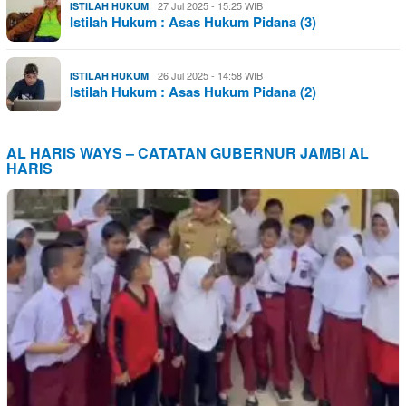
27 Jul 2025 - 15:25 WIB
ISTILAH HUKUM
Istilah Hukum : Asas Hukum Pidana (3)
26 Jul 2025 - 14:58 WIB
ISTILAH HUKUM
Istilah Hukum : Asas Hukum Pidana (2)
AL HARIS WAYS – CATATAN GUBERNUR JAMBI AL
HARIS