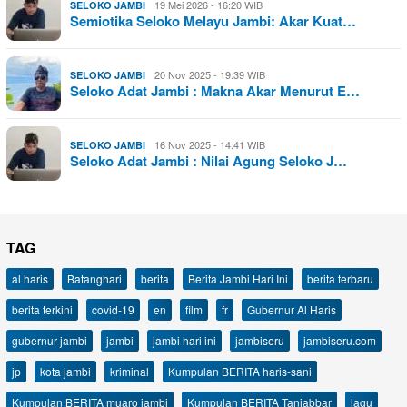
19 Mei 2026 - 16:20 WIB
SELOKO JAMBI
Semiotika Seloko Melayu Jambi: Akar Kuat…
20 Nov 2025 - 19:39 WIB
SELOKO JAMBI
Seloko Adat Jambi : Makna Akar Menurut E…
16 Nov 2025 - 14:41 WIB
SELOKO JAMBI
Seloko Adat Jambi : Nilai Agung Seloko J…
TAG
al haris
Batanghari
berita
Berita Jambi Hari Ini
berita terbaru
berita terkini
covid-19
en
film
fr
Gubernur Al Haris
gubernur jambi
jambi
jambi hari ini
jambiseru
jambiseru.com
jp
kota jambi
kriminal
Kumpulan BERITA haris-sani
Kumpulan BERITA muaro jambi
Kumpulan BERITA Tanjabbar
lagu