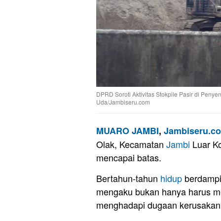
DPRD Soroti Aktivitas Stokpile Pasir di Penye
Uda/Jambiseru.com
MUARO JAMBI
,
Jambiseru.c
Olak, Kecamatan
Jambi
Luar Ko
mencapai batas.
Bertahun-tahun
hidup
berdampin
mengaku bukan hanya harus meng
menghadapi dugaan kerusaka