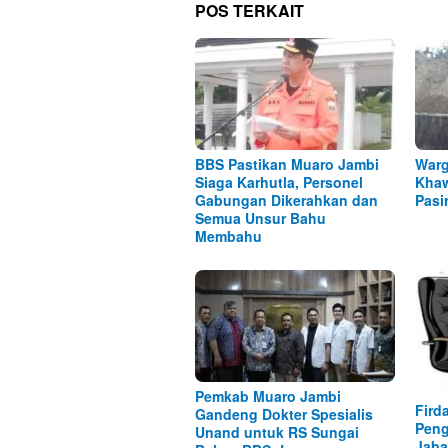
POS TERKAIT
BBS Pastikan Muaro Jambi
Warg
Siaga Karhutla, Personel
Khaw
Gabungan Dikerahkan dan
Pasi
Semua Unsur Bahu
Membahu
Pemkab Muaro Jambi
Fird
Gandeng Dokter Spesialis
Peng
Unand untuk RS Sungai
Jaba