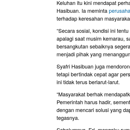
Keluhan itu kini mendapat perh
Hasibuan. Ia meminta
perusah
terhadap keresahan masyarakat
“Secara sosial, kondisi ini te
apalagi saat musim kemarau, 
bersangkutan sebaiknya segera 
menjadi pihak yang menanggung
Syafri Hasibuan juga mendoron
tetapi bertindak cepat agar pe
ini tidak terus berlarut-larut.
“Masyarakat berhak mendapat
Pemerintah harus hadir, semen
dengan mencari solusi yang da
tegasnya.
Sebelumnya, Eri, mengaku rum