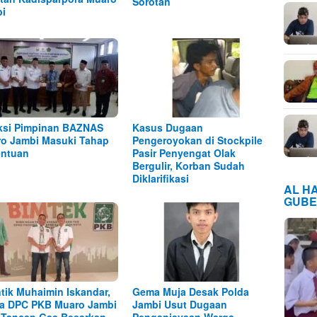
Sorotan
i
ksi Pimpinan BAZNAS
Kasus Dugaan
o Jambi Masuki Tahap
Pengeroyokan di Stockpile
ntuan
Pasir Penyengat Olak
Bergulir, Korban Sudah
Diklarifikasi
AL H
GUBE
ntik Muhaimin Iskandar,
Gema Muja Desak Polda
a DPC PKB Muaro Jambi
Jambi Usut Dugaan