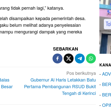
rang tidak pernah lagi,” katanya.
 telah disampaikan kepada pemerintah desa.
gaku belum melihat adanya penyelesaian
 mampu mengurangi dampak yang mereka
SEBARKAN
KANA
Pos berikutnya
-
ADV
Balas
Gubernur Al Haris Letakkan Batu
-
BER
 Besar
Pertama Pembangunan RSUD Bukit
Tengah di Kerinci
-
BER
-
OPI