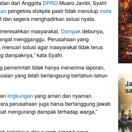
atian dari Anggota
DPRD
Muaro Jambi, Syafri
aan
pengelola stokpile pasir tidak menutup
mata
 dan segera menghadirkan solusi nyata.
ntu meresahkan masyarakat.
Dampak
debunya,
sangat mengganggu. Perusahaan yang
mencari solusi agar masyarakat tidak terus
 dampaknya,” kata Syafri.
g pemerintah tidak hanya menerima laporan,
rsoalan yang telah berlangsung bertahun-tahun
kan
lingkungan
yang aman dan nyaman.
tara perusahaan juga harus bertanggung jawab
pat mengurangi dampak terhadap warga,”
ah kakaknya dan rumah orang tuanya