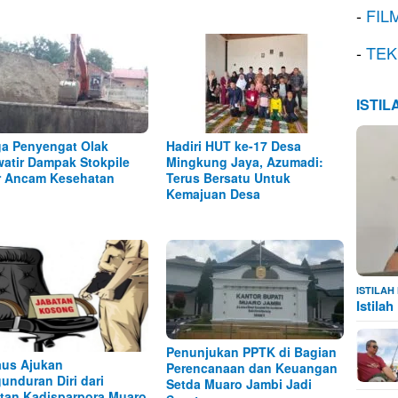
-
FIL
-
TEK
ISTI
a Penyengat Olak
Hadiri HUT ke-17 Desa
atir Dampak Stokpile
Mingkung Jaya, Azumadi:
r Ancam Kesehatan
Terus Bersatu Untuk
Kemajuan Desa
ISTILA
Istila
Penunjukan PPTK di Bagian
aus Ajukan
Perencanaan dan Keuangan
unduran Diri dari
Setda Muaro Jambi Jadi
tan Kadisparpora Muaro