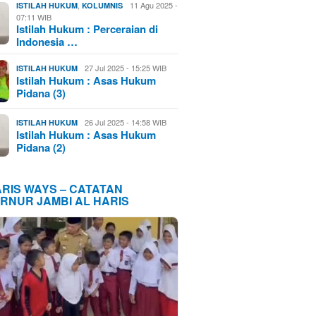
,
11 Agu 2025 -
ISTILAH HUKUM
KOLUMNIS
07:11 WIB
Istilah Hukum : Perceraian di
Indonesia …
27 Jul 2025 - 15:25 WIB
ISTILAH HUKUM
Istilah Hukum : Asas Hukum
Pidana (3)
26 Jul 2025 - 14:58 WIB
ISTILAH HUKUM
Istilah Hukum : Asas Hukum
Pidana (2)
ARIS WAYS – CATATAN
RNUR JAMBI AL HARIS