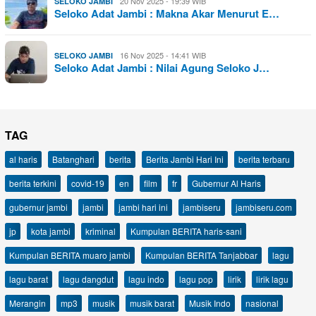
20 Nov 2025 - 19:39 WIB
SELOKO JAMBI
Seloko Adat Jambi : Makna Akar Menurut E…
16 Nov 2025 - 14:41 WIB
SELOKO JAMBI
Seloko Adat Jambi : Nilai Agung Seloko J…
TAG
al haris
Batanghari
berita
Berita Jambi Hari Ini
berita terbaru
berita terkini
covid-19
en
film
fr
Gubernur Al Haris
gubernur jambi
jambi
jambi hari ini
jambiseru
jambiseru.com
jp
kota jambi
kriminal
Kumpulan BERITA haris-sani
Kumpulan BERITA muaro jambi
Kumpulan BERITA Tanjabbar
lagu
lagu barat
lagu dangdut
lagu indo
lagu pop
lirik
lirik lagu
Merangin
mp3
musik
musik barat
Musik Indo
nasional