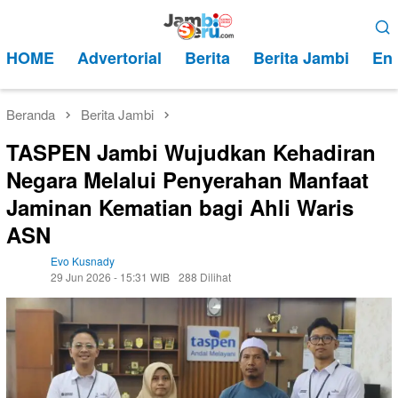
Loncat
Menu
ke
Mobile
HOME
Advertorial
Berita
Berita Jambi
Ent
konten
Beranda
Berita Jambi
TASPEN Jambi Wujudkan Kehadiran
Negara Melalui Penyerahan Manfaat
Jaminan Kematian bagi Ahli Waris
ASN
Evo Kusnady
29 Jun 2026 - 15:31 WIB
288 Dilihat