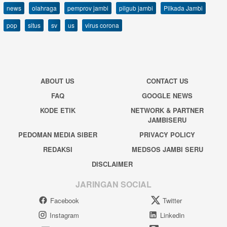
news
olahraga
pemprov jambi
pilgub jambi
Pilkada Jambi
pop
situs
sv
us
virus corona
ABOUT US
CONTACT US
FAQ
GOOGLE NEWS
KODE ETIK
NETWORK & PARTNER
JAMBISERU
PEDOMAN MEDIA SIBER
PRIVACY POLICY
REDAKSI
MEDSOS JAMBI SERU
DISCLAIMER
JARINGAN SOCIAL
Facebook
Twitter
Instagram
Linkedin