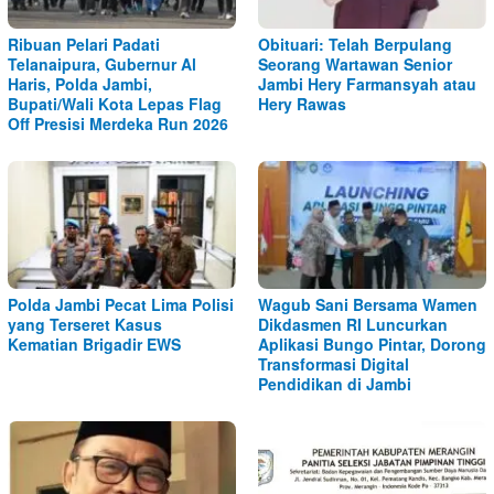
Ribuan Pelari Padati
Obituari: Telah Berpulang
Telanaipura, Gubernur Al
Seorang Wartawan Senior
Haris, Polda Jambi,
Jambi Hery Farmansyah atau
Bupati/Wali Kota Lepas Flag
Hery Rawas
Off Presisi Merdeka Run 2026
Polda Jambi Pecat Lima Polisi
Wagub Sani Bersama Wamen
yang Terseret Kasus
Dikdasmen RI Luncurkan
Kematian Brigadir EWS
Aplikasi Bungo Pintar, Dorong
Transformasi Digital
Pendidikan di Jambi