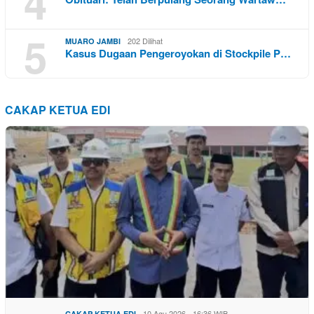
4
5
202 Dilihat
MUARO JAMBI
Kasus Dugaan Pengeroyokan di Stockpile P…
CAKAP KETUA EDI
10 Agu 2026 - 16:36 WIB
CAKAP KETUA EDI