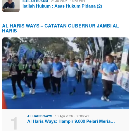
26 Jul 2025 - 14:58 WIB
ISTILAH HUKUM
Istilah Hukum : Asas Hukum Pidana (2)
AL HARIS WAYS – CATATAN GUBERNUR JAMBI AL
HARIS
1
10 Agu 2026 - 03:08 WIB
AL HARIS WAYS
Al Haris Ways: Hampir 9.000 Pelari Meria…