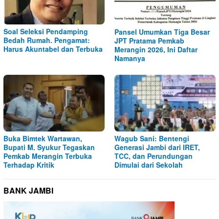
Soal Seleksi Pendamping
Pansel Umumkan Tiga Besar
Bedah Rumah. Pengamat:
JPT Pratama Pemkab
Harus Akuntabel dan Terbuka
Merangin 2026, Ini Daftar
Namanya
Buka Bimtek Wartawan,
Wagub Sani: Bentengi
Bupati M. Syukur Tegaskan
Generasi Jambi dari IRET,
Pemkab Merangin Terbuka
TCC, dan Perundungan
Terhadap Kritik
Dimulai dari Sekolah
BANK JAMBI