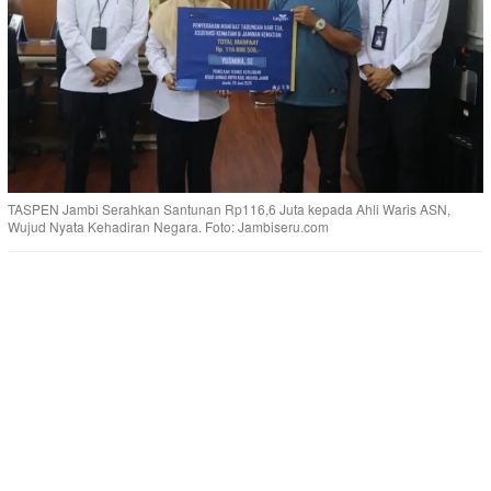
TASPEN Jambi Serahkan Santunan Rp116,6 Juta kepada Ahli Waris ASN,
Wujud Nyata Kehadiran Negara. Foto: Jambiseru.com