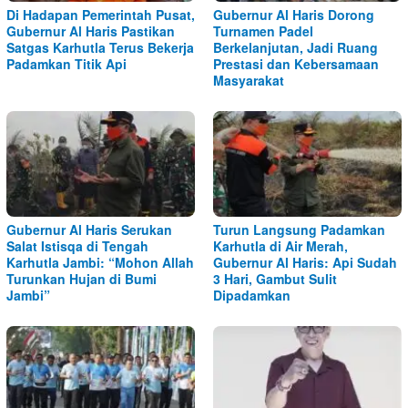
Di Hadapan Pemerintah Pusat,
Gubernur Al Haris Dorong
Gubernur Al Haris Pastikan
Turnamen Padel
Satgas Karhutla Terus Bekerja
Berkelanjutan, Jadi Ruang
Padamkan Titik Api
Prestasi dan Kebersamaan
Masyarakat
Gubernur Al Haris Serukan
Turun Langsung Padamkan
Salat Istisqa di Tengah
Karhutla di Air Merah,
Karhutla Jambi: “Mohon Allah
Gubernur Al Haris: Api Sudah
Turunkan Hujan di Bumi
3 Hari, Gambut Sulit
Jambi”
Dipadamkan