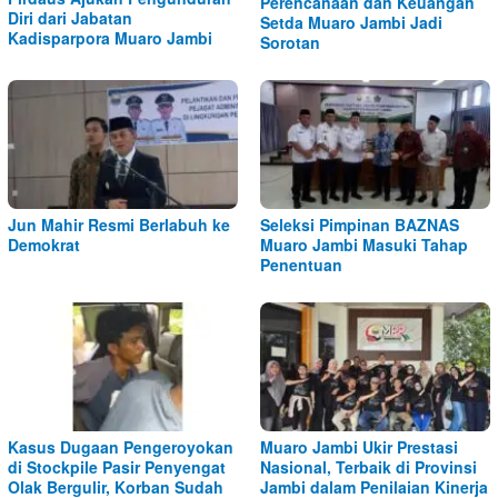
Perencanaan dan Keuangan
Diri dari Jabatan
Setda Muaro Jambi Jadi
Kadisparpora Muaro Jambi
Sorotan
Jun Mahir Resmi Berlabuh ke
Seleksi Pimpinan BAZNAS
Demokrat
Muaro Jambi Masuki Tahap
Penentuan
Kasus Dugaan Pengeroyokan
Muaro Jambi Ukir Prestasi
di Stockpile Pasir Penyengat
Nasional, Terbaik di Provinsi
Olak Bergulir, Korban Sudah
Jambi dalam Penilaian Kinerja