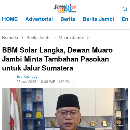
Loncat
Menu
ke
Mobile
HOME
Advertorial
Berita
Berita Jambi
Ent
konten
Beranda
Berita Jambi
Muaro Jambi
BBM Solar Langka, Dewan Muaro
Jambi Minta Tambahan Pasokan
untuk Jalur Sumatera
Evo Kusnady
25 Jun 2026 - 19:36 WIB
180 Dilihat