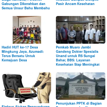
Gabungan Dikerahkan dan
Pasir Ancam Kesehatan
Semua Unsur Bahu Membahu
Hadiri HUT ke-17 Desa
Pemkab Muaro Jambi
Mingkung Jaya, Azumadi:
Gandeng Dokter Spesialis
Terus Bersatu Untuk
Unand untuk RS Sungai
Kemajuan Desa
Bahar, BBS: Layanan
Kesehatan Siap Meningkat
Penunjukan PPTK di Bagian
Firdaus Ajukan Pengunduran