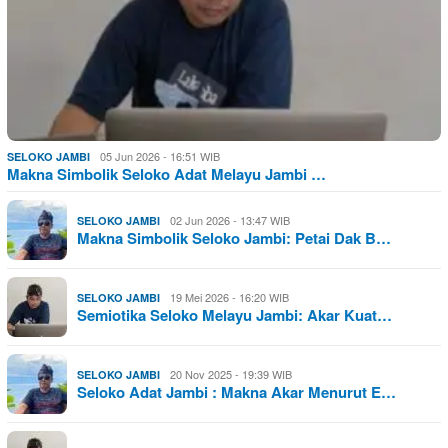
05 Jun 2026 - 16:51 WIB
SELOKO JAMBI
Makna Simbolik Seloko Adat Melayu Jambi …
02 Jun 2026 - 13:47 WIB
SELOKO JAMBI
Makna Simbolik Seloko Jambi: Petai Dak B…
19 Mei 2026 - 16:20 WIB
SELOKO JAMBI
Semiotika Seloko Melayu Jambi: Akar Kuat…
20 Nov 2025 - 19:39 WIB
SELOKO JAMBI
Seloko Adat Jambi : Makna Akar Menurut E…