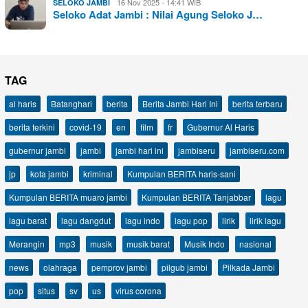
16 Nov 2025 - 14:41 WIB
SELOKO JAMBI
Seloko Adat Jambi : Nilai Agung Seloko J…
TAG
al haris
Batanghari
berita
Berita Jambi Hari Ini
berita terbaru
berita terkini
covid-19
en
film
fr
Gubernur Al Haris
gubernur jambi
jambi
jambi hari ini
jambiseru
jambiseru.com
jp
kota jambi
kriminal
Kumpulan BERITA haris-sani
Kumpulan BERITA muaro jambi
Kumpulan BERITA Tanjabbar
lagu
lagu barat
lagu dangdut
lagu indo
lagu pop
lirik
lirik lagu
Merangin
mp3
musik
musik barat
Musik Indo
nasional
news
olahraga
pemprov jambi
pilgub jambi
Pilkada Jambi
pop
situs
sv
us
virus corona