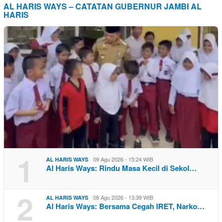
AL HARIS WAYS – CATATAN GUBERNUR JAMBI AL
HARIS
1
09 Agu 2026 - 15:24 WIB
AL HARIS WAYS
Al Haris Ways: Rindu Masa Kecil di Sekol…
2
08 Agu 2026 - 13:39 WIB
AL HARIS WAYS
Al Haris Ways: Bersama Cegah IRET, Narko…