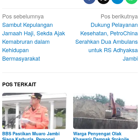
Navigasi
Pos sebelumnya
Pos berikutnya
pos
Sambut Kepulangan
Dukung Pelayanan
Jamaah Haji, Sekda Ajak
Kesehatan, PetroChina
Kemabruran dalam
Serahkan Dua Ambulans
Kehidupan
untuk RS Adhyaksa
Bermasyarakat
Jambi
POS TERKAIT
BBS Pastikan Muaro Jambi
Warga Penyengat Olak
Siaga Karhutla, Personel
Khawatir Dampak Stokpile