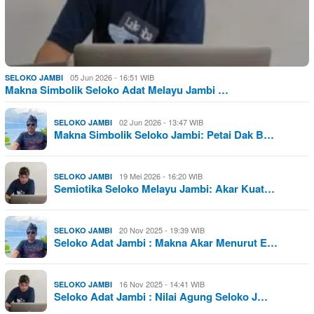
05 Jun 2026 - 16:51 WIB
SELOKO JAMBI
Makna Simbolik Seloko Adat Melayu Jambi …
02 Jun 2026 - 13:47 WIB
SELOKO JAMBI
Makna Simbolik Seloko Jambi: Petai Dak B…
19 Mei 2026 - 16:20 WIB
SELOKO JAMBI
Semiotika Seloko Melayu Jambi: Akar Kuat…
20 Nov 2025 - 19:39 WIB
SELOKO JAMBI
Seloko Adat Jambi : Makna Akar Menurut E…
16 Nov 2025 - 14:41 WIB
SELOKO JAMBI
Seloko Adat Jambi : Nilai Agung Seloko J…