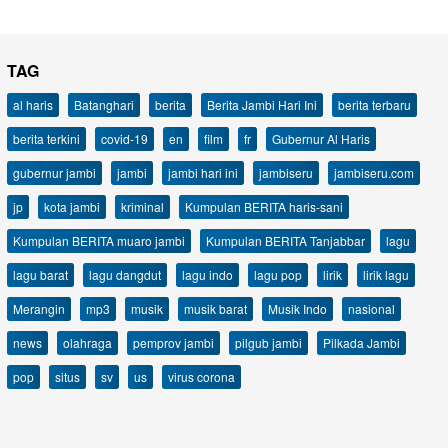
TAG
al haris
Batanghari
berita
Berita Jambi Hari Ini
berita terbaru
berita terkini
covid-19
en
film
fr
Gubernur Al Haris
gubernur jambi
jambi
jambi hari ini
jambiseru
jambiseru.com
jp
kota jambi
kriminal
Kumpulan BERITA haris-sani
Kumpulan BERITA muaro jambi
Kumpulan BERITA Tanjabbar
lagu
lagu barat
lagu dangdut
lagu indo
lagu pop
lirik
lirik lagu
Merangin
mp3
musik
musik barat
Musik Indo
nasional
news
olahraga
pemprov jambi
pilgub jambi
Pilkada Jambi
pop
situs
sv
us
virus corona