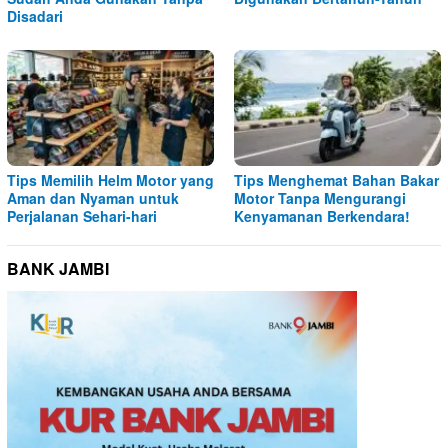
Disadari
Tips Memilih Helm Motor yang
Tips Menghemat Bahan Bakar
Aman dan Nyaman untuk
Motor Tanpa Mengurangi
Perjalanan Sehari-hari
Kenyamanan Berkendara!
BANK JAMBI