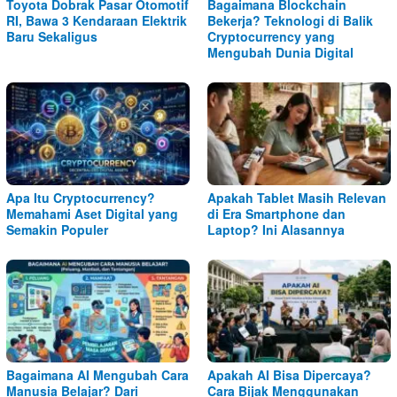
Toyota Dobrak Pasar Otomotif
Bagaimana Blockchain
RI, Bawa 3 Kendaraan Elektrik
Bekerja? Teknologi di Balik
Baru Sekaligus
Cryptocurrency yang
Mengubah Dunia Digital
Apa Itu Cryptocurrency?
Apakah Tablet Masih Relevan
Memahami Aset Digital yang
di Era Smartphone dan
Semakin Populer
Laptop? Ini Alasannya
Bagaimana AI Mengubah Cara
Apakah AI Bisa Dipercaya?
Manusia Belajar? Dari
Cara Bijak Menggunakan