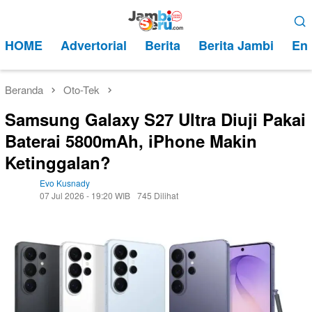
Loncat
Menu
ke
Mobile
HOME
Advertorial
Berita
Berita Jambi
Ent
konten
Beranda
Oto-Tek
Samsung Galaxy S27 Ultra Diuji Pakai
Baterai 5800mAh, iPhone Makin
Ketinggalan?
Evo Kusnady
07 Jul 2026 - 19:20 WIB
745 Dilihat