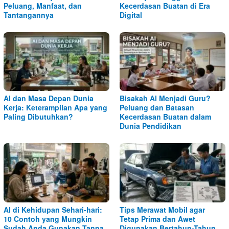
Peluang, Manfaat, dan
Kecerdasan Buatan di Era
Tantangannya
Digital
AI dan Masa Depan Dunia
Bisakah AI Menjadi Guru?
Kerja: Keterampilan Apa yang
Peluang dan Batasan
Paling Dibutuhkan?
Kecerdasan Buatan dalam
Dunia Pendidikan
AI di Kehidupan Sehari-hari:
Tips Merawat Mobil agar
10 Contoh yang Mungkin
Tetap Prima dan Awet
Sudah Anda Gunakan Tanpa
Digunakan Bertahun-Tahun