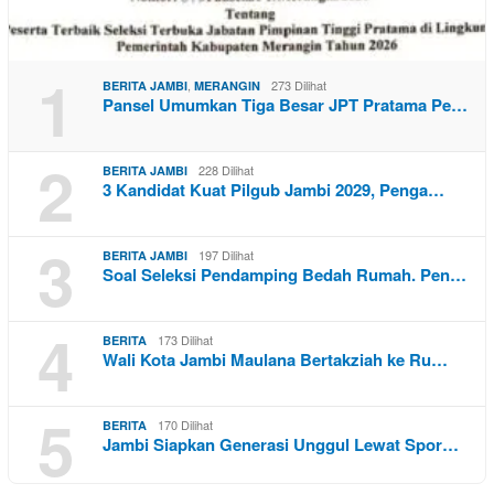
1
,
273 Dilihat
BERITA JAMBI
MERANGIN
Pansel Umumkan Tiga Besar JPT Pratama Pe…
2
228 Dilihat
BERITA JAMBI
3 Kandidat Kuat Pilgub Jambi 2029, Penga…
3
197 Dilihat
BERITA JAMBI
Soal Seleksi Pendamping Bedah Rumah. Pen…
4
173 Dilihat
BERITA
Wali Kota Jambi Maulana Bertakziah ke Ru…
5
170 Dilihat
BERITA
Jambi Siapkan Generasi Unggul Lewat Spor…