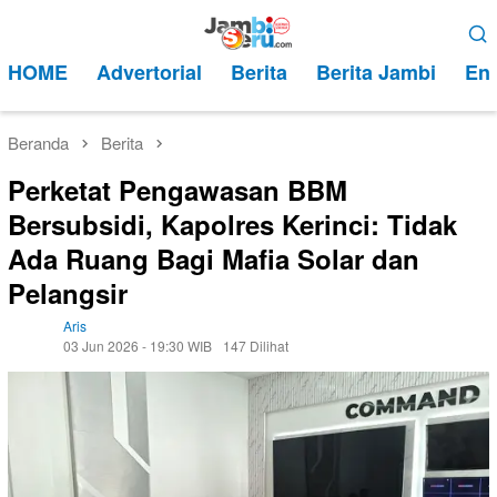
Loncat
Menu
ke
Mobile
HOME
Advertorial
Berita
Berita Jambi
Ent
konten
Beranda
Berita
Perketat Pengawasan BBM
Bersubsidi, Kapolres Kerinci: Tidak
Ada Ruang Bagi Mafia Solar dan
Pelangsir
Aris
03 Jun 2026 - 19:30 WIB
147 Dilihat