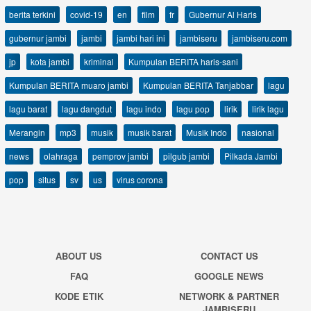
berita terkini
covid-19
en
film
fr
Gubernur Al Haris
gubernur jambi
jambi
jambi hari ini
jambiseru
jambiseru.com
jp
kota jambi
kriminal
Kumpulan BERITA haris-sani
Kumpulan BERITA muaro jambi
Kumpulan BERITA Tanjabbar
lagu
lagu barat
lagu dangdut
lagu indo
lagu pop
lirik
lirik lagu
Merangin
mp3
musik
musik barat
Musik Indo
nasional
news
olahraga
pemprov jambi
pilgub jambi
Pilkada Jambi
pop
situs
sv
us
virus corona
ABOUT US
CONTACT US
FAQ
GOOGLE NEWS
KODE ETIK
NETWORK & PARTNER
JAMBISERU