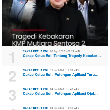
1
06 Agu 2026 - 02:22 WIB
CAKAP KETUA EDI
Cakap Ketua Edi: Tentang Tragedy Kebakar…
2
19 Jul 2026 - 12:53 WIB
CAKAP KETUA EDI
Cakap Ketua Edi : Potongan Aplikasi Turu…
3
04 Jul 2026 - 15:46 WIB
CAKAP KETUA EDI
Cakap Ketua Edi : Potongan Aplikasi Ojol…
04 Jul 2026 - 14:56 WIB
CAKAP KETUA EDI