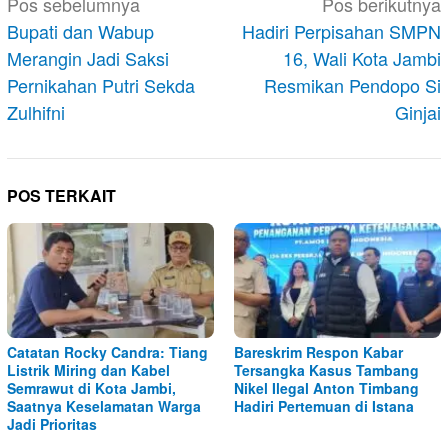
Navigasi
Pos sebelumnya
Pos berikutnya
pos
Bupati dan Wabup
Hadiri Perpisahan SMPN
Merangin Jadi Saksi
16, Wali Kota Jambi
Pernikahan Putri Sekda
Resmikan Pendopo Si
Zulhifni
Ginjai
POS TERKAIT
Catatan Rocky Candra: Tiang
Bareskrim Respon Kabar
Listrik Miring dan Kabel
Tersangka Kasus Tambang
Semrawut di Kota Jambi,
Nikel Ilegal Anton Timbang
Saatnya Keselamatan Warga
Hadiri Pertemuan di Istana
Jadi Prioritas