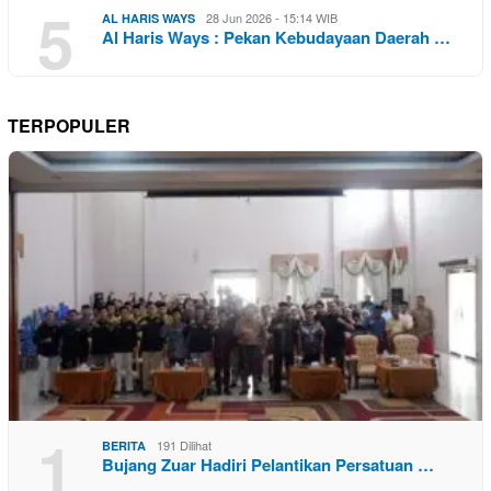
5
28 Jun 2026 - 15:14 WIB
AL HARIS WAYS
Al Haris Ways : Pekan Kebudayaan Daerah …
TERPOPULER
1
191 Dilihat
BERITA
Bujang Zuar Hadiri Pelantikan Persatuan …