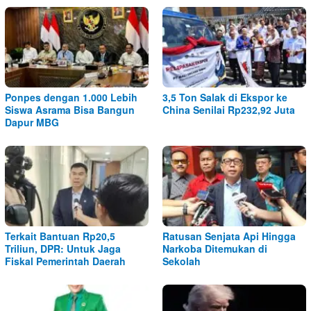
Ponpes dengan 1.000 Lebih
3,5 Ton Salak di Ekspor ke
Siswa Asrama Bisa Bangun
China Senilai Rp232,92 Juta
Dapur MBG
Terkait Bantuan Rp20,5
Ratusan Senjata Api Hingga
Triliun, DPR: Untuk Jaga
Narkoba Ditemukan di
Fiskal Pemerintah Daerah
Sekolah