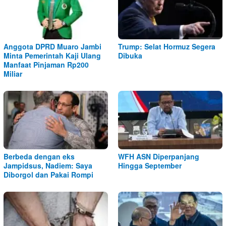
Anggota DPRD Muaro Jambi
Trump: Selat Hormuz Segera
Minta Pemerintah Kaji Ulang
Dibuka
Manfaat Pinjaman Rp200
Miliar
Berbeda dengan eks
WFH ASN Diperpanjang
Jampidsus, Nadiem: Saya
Hingga September
Diborgol dan Pakai Rompi