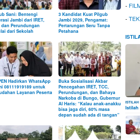
-
FIL
b Sani: Bentengi
3 Kandidat Kuat Pilgub
-
TEK
rasi Jambi dari IRET,
Jambi 2029, Pengamat:
 dan Perundungan
Pertarungan Seru Tanpa
lai dari Sekolah
Petahana
ISTI
EN Hadirkan WhatsApp
Buka Sosialisasi Akbar
i 08111919189 untuk
Pencegahan IRET, TCC,
dahan Layanan Peserta
Perundungan, dan Bahaya
Narkoba di Bungo, Gubernur
ISTILA
Al Haris: “Kalau anak-anakku
Istila
bisa jaga diri, 60% masa
depan sudah ada di tangan”