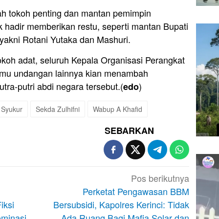
lah tokoh penting dan mantan pemimpin
 hadir memberikan restu, seperti mantan Bupati
yakni Rotani Yutaka dan Mashuri.
koh adat, seluruh Kepala Organisasi Perangkat
tamu undangan lainnya kian menambah
ra-putri abdi negara tersebut.(
)
edo
 Syukur
Sekda Zulhifni
Wabup A Khafid
SEBARKAN
Pos berikutnya
Perketat Pengawasan BBM
iksi
Bersubsidi, Kapolres Kerinci: Tidak
ominasi
Ada Ruang Bagi Mafia Solar dan