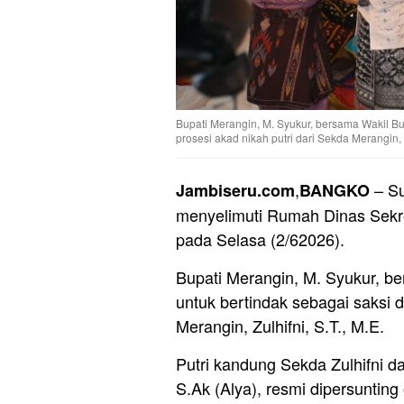
Bupati Merangin, M. Syukur, bersama Wakil Bup
prosesi akad nikah putri dari Sekda Merangin, Z
,
– Su
Jambiseru.com
BANGKO
menyelimuti Rumah Dinas Sekr
pada Selasa (2/62026).
Bupati Merangin, M. Syukur, be
untuk bertindak sebagai saksi d
Merangin, Zulhifni, S.T., M.E.
Putri kandung Sekda Zulhifni da
S.Ak (Alya), resmi dipersunting 