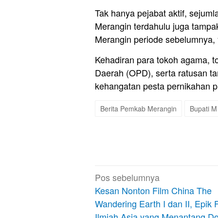
Tak hanya pejabat aktif, sejum
Merangin terdahulu juga tampak
Merangin periode sebelumnya, 
Kehadiran para tokoh agama, to
Daerah (OPD), serta ratusan 
kehangatan pesta pernikahan put
Berita Pemkab Merangin
Bupati M
Navigasi
Pos sebelumnya
pos
Kesan Nonton Film China The
Wandering Earth I dan II, Epik F
Ilmiah Asia yang Menantang D