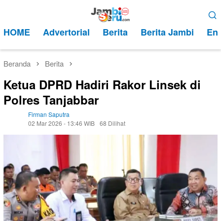
Loncat
Menu
ke
Mobile
HOME
Advertorial
Berita
Berita Jambi
Ent
konten
Beranda
Berita
Ketua DPRD Hadiri Rakor Linsek di
Polres Tanjabbar
Firman Saputra
02 Mar 2026 - 13:46 WIB
68 Dilihat