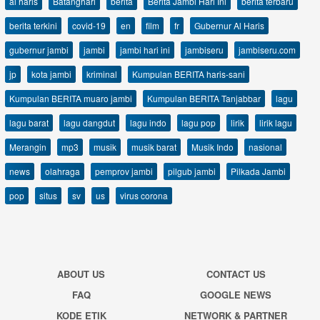
al haris
Batanghari
berita
Berita Jambi Hari Ini
berita terbaru
berita terkini
covid-19
en
film
fr
Gubernur Al Haris
gubernur jambi
jambi
jambi hari ini
jambiseru
jambiseru.com
jp
kota jambi
kriminal
Kumpulan BERITA haris-sani
Kumpulan BERITA muaro jambi
Kumpulan BERITA Tanjabbar
lagu
lagu barat
lagu dangdut
lagu indo
lagu pop
lirik
lirik lagu
Merangin
mp3
musik
musik barat
Musik Indo
nasional
news
olahraga
pemprov jambi
pilgub jambi
Pilkada Jambi
pop
situs
sv
us
virus corona
ABOUT US
CONTACT US
FAQ
GOOGLE NEWS
KODE ETIK
NETWORK & PARTNER