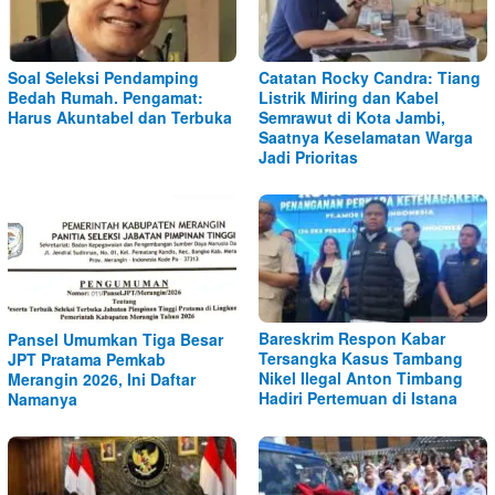
Soal Seleksi Pendamping
Catatan Rocky Candra: Tiang
Bedah Rumah. Pengamat:
Listrik Miring dan Kabel
Harus Akuntabel dan Terbuka
Semrawut di Kota Jambi,
Saatnya Keselamatan Warga
Jadi Prioritas
Bareskrim Respon Kabar
Pansel Umumkan Tiga Besar
Tersangka Kasus Tambang
JPT Pratama Pemkab
Nikel Ilegal Anton Timbang
Merangin 2026, Ini Daftar
Hadiri Pertemuan di Istana
Namanya