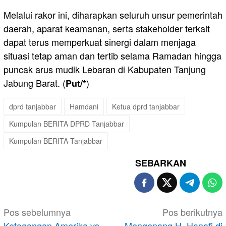
Melalui rakor ini, diharapkan seluruh unsur pemerintah
daerah, aparat keamanan, serta stakeholder terkait
dapat terus memperkuat sinergi dalam menjaga
situasi tetap aman dan tertib selama Ramadan hingga
puncak arus mudik Lebaran di Kabupaten Tanjung
Jabung Barat. (
)
Put/*
dprd tanjabbar
Hamdani
Ketua dprd tanjabbar
Kumpulan BERITA DPRD Tanjabbar
Kumpulan BERITA Tanjabbar
SEBARKAN
Navigasi
Pos sebelumnya
Pos berikutnya
Ketegangan Amerika vs
Mengenang H. Hanafi di