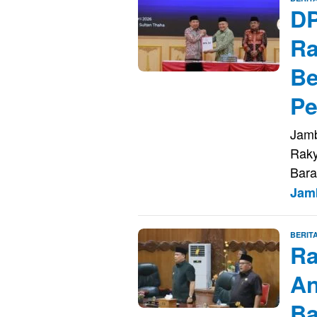
DP
Ra
Be
Pe
Jamb
Raky
Bara
Jam
BERIT
Ra
An
Ba