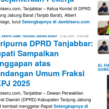
iseru.com, Tanjabbar – Ketua Komisi III DPRD
ung Jabung Barat (Tanjab Barat), Albert
iago, turut
Selengkapnya di Jambiseru.com
,
,
Firman
13 Apr 2026 - 15:26 WIB
A
BERITA JAMBI
TANJUNG JABUNG BARAT
ripurna DPRD Tanjabbar:
Saputra
pati Sampaikan
nggapan atas
AL H
GUBE
ndangan Umum Fraksi
PJ 2025
iseru.com, Tanjabbar – Dewan Perwakilan
at Daerah (DPRD) Kabupaten Tanjung Jabung
t kembali menggelar Rapat
Selengkapnya di