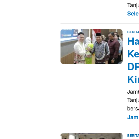
Tanj
Sel
BERIT
Ha
Ke
DP
Ki
Jamb
Tanj
bers
Jam
BERIT