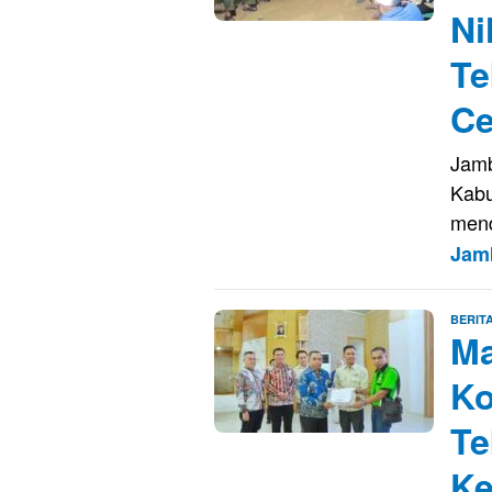
Ni
Te
Ce
Jamb
Kabu
mend
Jam
BERIT
Ma
Ko
Te
Ke