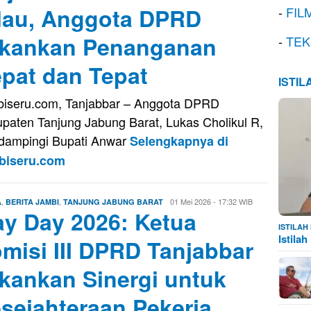
lau, Anggota DPRD
-
FIL
kankan Penanganan
-
TEK
pat dan Tepat
ISTI
iseru.com, Tanjabbar – Anggota DPRD
paten Tanjung Jabung Barat, Lukas Cholikul R,
ampingi Bupati Anwar
Selengkapnya di
biseru.com
,
,
Firman
01 Mei 2026 - 17:32 WIB
A
BERITA JAMBI
TANJUNG JABUNG BARAT
y Day 2026: Ketua
Saputra
ISTILA
Istila
misi III DPRD Tanjabbar
kankan Sinergi untuk
sejahteraan Pekerja