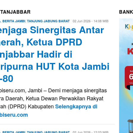
 TANJABBAR
BANK
,
,
Firman
02 Jun 2026 - 14:08 WIB
A
BERITA JAMBI
TANJUNG JABUNG BARAT
njaga Sinergitas Antar
Saputra
erah, Ketua DPRD
njabbar Hadir di
ripurna HUT Kota Jambi
-80
iseru.com, Jambi – Demi menjaga sinergitas
ra Daerah, Ketua Dewan Perwakilan Rakyat
rah (DPRD) Kabupaten
Selengkapnya di
biseru.com
,
,
Firman
02 Jun 2026 - 12:03 WIB
A
BERITA JAMBI
TANJUNG JABUNG BARAT