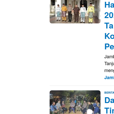
Ha
20
Ta
Ko
Pe
Jamb
Tanj
meng
Jam
BERIT
Da
Ti