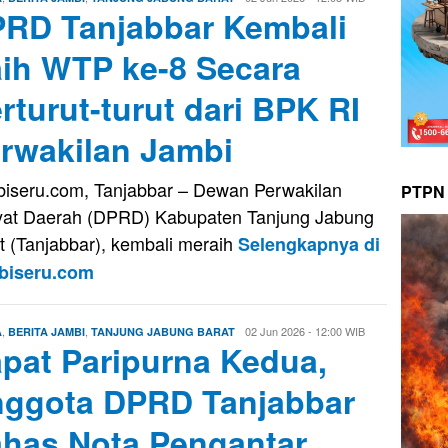
RD Tanjabbar Kembali
Saputra
ih WTP ke-8 Secara
rturut-turut dari BPK RI
rwakilan Jambi
iseru.com, Tanjabbar – Dewan Perwakilan
PTPN 
at Daerah (DPRD) Kabupaten Tanjung Jabung
t (Tanjabbar), kembali meraih
Selengkapnya di
biseru.com
,
,
Firman
02 Jun 2026 - 12:00 WIB
A
BERITA JAMBI
TANJUNG JABUNG BARAT
pat Paripurna Kedua,
Saputra
ggota DPRD Tanjabbar
has Nota Pengantar