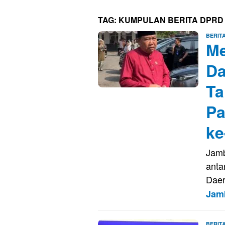
TAG:
KUMPULAN BERITA DPRD
BERIT
Me
Da
Ta
Pa
ke
Jamb
anta
Dae
Jam
BERIT