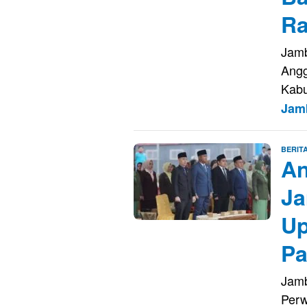
Ra
Jamb
Angg
Kabu
Jam
BERIT
An
Ja
Up
Pa
Jamb
Perw