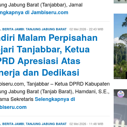
ung Jabung Barat (Tanjabbar), Jamal
engkapnya di Jambiseru.com
,
,
Firman
02 Mei 2026 - 22:43 WIB
A
BERITA JAMBI
TANJUNG JABUNG BARAT
diri Malam Perpisahan
Saputra
jari Tanjabbar, Ketua
RD Apresiasi Atas
nerja dan Dedikasi
iseru.com, Tanjabbar – Ketua DPRD Kabupaten
ung Jabung Barat (Tanjab Barat), Hamdani, S.E.,
ama Sekretaris
Selengkapnya di
biseru.com
,
,
Firman
02 Mei 2026 - 11:48 WIB
A
BERITA JAMBI
TANJUNG JABUNG BARAT