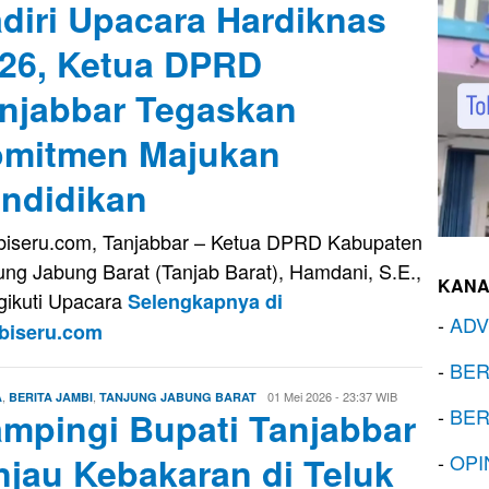
diri Upacara Hardiknas
Saputra
26, Ketua DPRD
njabbar Tegaskan
mitmen Majukan
ndidikan
iseru.com, Tanjabbar – Ketua DPRD Kabupaten
ung Jabung Barat (Tanjab Barat), Hamdani, S.E.,
KANA
ikuti Upacara
Selengkapnya di
-
ADV
biseru.com
-
BER
,
,
Firman
01 Mei 2026 - 23:37 WIB
A
BERITA JAMBI
TANJUNG JABUNG BARAT
-
BER
mpingi Bupati Tanjabbar
Saputra
njau Kebakaran di Teluk
-
OPI