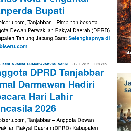
nperda Bupati
iseru.com, Tanjabbar – Pimpinan beserta
ota Dewan Perwakilan Rakyat Daerah (DPRD)
paten Tanjung Jabung Barat
Selengkapnya di
biseru.com
,
,
Firman
01 Jun 2026 - 11:56 WIB
A
BERITA JAMBI
TANJUNG JABUNG BARAT
ggota DPRD Tanjabbar
Saputra
mal Darmawan Hadiri
acara Hari Lahir
ncasila 2026
iseru.com, Tanjabbar – Anggota Dewan
akilan Rakyat Daerah (DPRD) Kabupaten