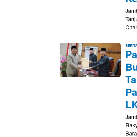
Jamb
Tanj
Chan
BERIT
Pa
Bu
Ta
Pa
LK
Jamb
Raky
Bara