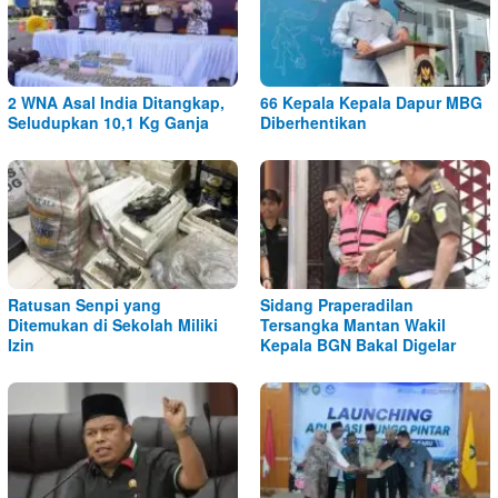
2 WNA Asal India Ditangkap,
66 Kepala Kepala Dapur MBG
Seludupkan 10,1 Kg Ganja
Diberhentikan
Ratusan Senpi yang
Sidang Praperadilan
Ditemukan di Sekolah Miliki
Tersangka Mantan Wakil
Izin
Kepala BGN Bakal Digelar