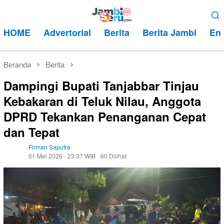
Loncat
Menu
ke
Mobile
HOME
Advertorial
Berita
Berita Jambi
Ent
konten
Beranda
Berita
Dampingi Bupati Tanjabbar Tinjau
Kebakaran di Teluk Nilau, Anggota
DPRD Tekankan Penanganan Cepat
dan Tepat
Firman Saputra
01 Mei 2026 - 23:37 WIB
60 Dilihat