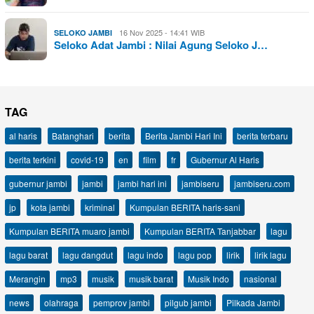
16 Nov 2025 - 14:41 WIB
SELOKO JAMBI
Seloko Adat Jambi : Nilai Agung Seloko J…
TAG
al haris
Batanghari
berita
Berita Jambi Hari Ini
berita terbaru
berita terkini
covid-19
en
film
fr
Gubernur Al Haris
gubernur jambi
jambi
jambi hari ini
jambiseru
jambiseru.com
jp
kota jambi
kriminal
Kumpulan BERITA haris-sani
Kumpulan BERITA muaro jambi
Kumpulan BERITA Tanjabbar
lagu
lagu barat
lagu dangdut
lagu indo
lagu pop
lirik
lirik lagu
Merangin
mp3
musik
musik barat
Musik Indo
nasional
news
olahraga
pemprov jambi
pilgub jambi
Pilkada Jambi