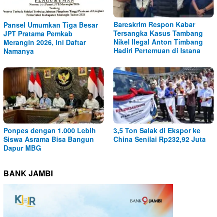
Bareskrim Respon Kabar
Pansel Umumkan Tiga Besar
Tersangka Kasus Tambang
JPT Pratama Pemkab
Nikel Ilegal Anton Timbang
Merangin 2026, Ini Daftar
Hadiri Pertemuan di Istana
Namanya
Ponpes dengan 1.000 Lebih
3,5 Ton Salak di Ekspor ke
Siswa Asrama Bisa Bangun
China Senilai Rp232,92 Juta
Dapur MBG
BANK JAMBI