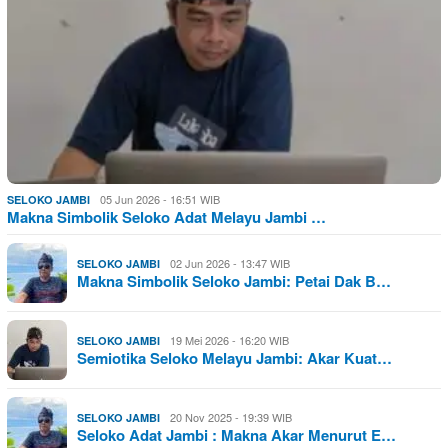
05 Jun 2026 - 16:51 WIB
SELOKO JAMBI
Makna Simbolik Seloko Adat Melayu Jambi …
02 Jun 2026 - 13:47 WIB
SELOKO JAMBI
Makna Simbolik Seloko Jambi: Petai Dak B…
19 Mei 2026 - 16:20 WIB
SELOKO JAMBI
Semiotika Seloko Melayu Jambi: Akar Kuat…
20 Nov 2025 - 19:39 WIB
SELOKO JAMBI
Seloko Adat Jambi : Makna Akar Menurut E…