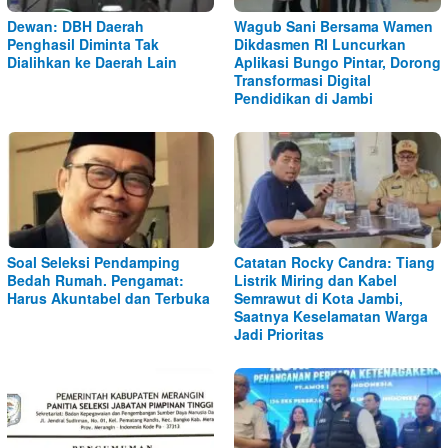
Dewan: DBH Daerah
Wagub Sani Bersama Wamen
Penghasil Diminta Tak
Dikdasmen RI Luncurkan
Dialihkan ke Daerah Lain
Aplikasi Bungo Pintar, Dorong
Transformasi Digital
Pendidikan di Jambi
Soal Seleksi Pendamping
Catatan Rocky Candra: Tiang
Bedah Rumah. Pengamat:
Listrik Miring dan Kabel
Harus Akuntabel dan Terbuka
Semrawut di Kota Jambi,
Saatnya Keselamatan Warga
Jadi Prioritas