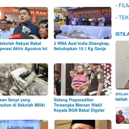
-
FIL
-
TEK
ISTI
Sekolah Rakyat Bakal
2 WNA Asal India Ditangkap,
perasi Akhir Agustus Ini
Seludupkan 10,1 Kg Ganja
ISTILA
Istila
san Senpi yang
Sidang Praperadilan
mukan di Sekolah Miliki
Tersangka Mantan Wakil
Kepala BGN Bakal Digelar