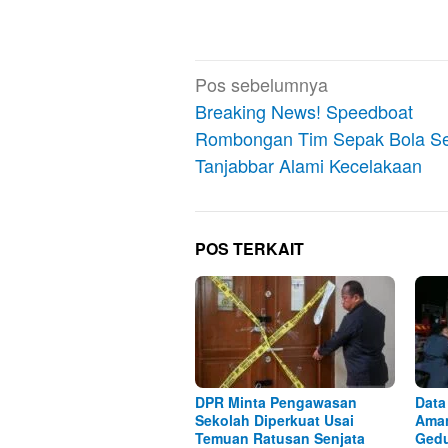
Navigasi
Pos sebelumnya
pos
Breaking News! Speedboat
Rombongan Tim Sepak Bola Se
Tanjabbar Alami Kecelakaan
POS TERKAIT
DPR Minta Pengawasan
Data
Sekolah Diperkuat Usai
Aman
Temuan Ratusan Senjata
Ged