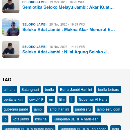
19 Mei 2026 - 16:20 WIB
SELOKO JAMBI
Semiotika Seloko Melayu Jambi: Akar Kuat…
20 Nov 2025 - 19:39 WIB
SELOKO JAMBI
Seloko Adat Jambi : Makna Akar Menurut E…
16 Nov 2025 - 14:41 WIB
SELOKO JAMBI
Seloko Adat Jambi : Nilai Agung Seloko J…
TAG
al haris
Batanghari
berita
Berita Jambi Hari Ini
berita terbaru
berita terkini
covid-19
en
film
fr
Gubernur Al Haris
gubernur jambi
jambi
jambi hari ini
jambiseru
jambiseru.com
jp
kota jambi
kriminal
Kumpulan BERITA haris-sani
Kumpulan BERITA muaro jambi
Kumpulan BERITA Tanjabbar
lagu