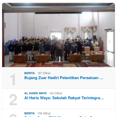
1
187 Dilihat
BERITA
Bujang Zuar Hadiri Pelantikan Persatuan …
2
164 Dilihat
AL HARIS WAYS
Al Haris Ways: Sekolah Rakyat Terintegra…
156 Dilihat
BERITA