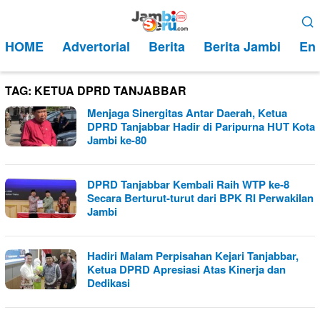
Loncat
Menu
ke
Mobile
HOME
Advertorial
Berita
Berita Jambi
Ent
konten
TAG:
KETUA DPRD TANJABBAR
Menjaga Sinergitas Antar Daerah, Ketua
DPRD Tanjabbar Hadir di Paripurna HUT Kota
Jambi ke-80
DPRD Tanjabbar Kembali Raih WTP ke-8
Secara Berturut-turut dari BPK RI Perwakilan
Jambi
Hadiri Malam Perpisahan Kejari Tanjabbar,
Ketua DPRD Apresiasi Atas Kinerja dan
Dedikasi