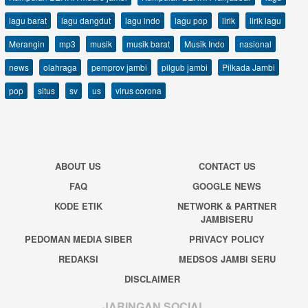
lagu barat
lagu dangdut
lagu indo
lagu pop
lirik
lirik lagu
Merangin
mp3
musik
musik barat
Musik Indo
nasional
news
olahraga
pemprov jambi
pilgub jambi
Pilkada Jambi
pop
situs
sv
us
virus corona
ABOUT US
CONTACT US
FAQ
GOOGLE NEWS
KODE ETIK
NETWORK & PARTNER
JAMBISERU
PEDOMAN MEDIA SIBER
PRIVACY POLICY
REDAKSI
MEDSOS JAMBI SERU
DISCLAIMER
JARINGAN SOCIAL