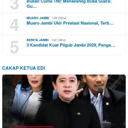
3
Bukan Cuma TNI! Mensesneg Buka Suara:
Gu…
4
149 Dilihat
MUARO JAMBI
Muaro Jambi Ukir Prestasi Nasional, Terb…
5
142 Dilihat
BERITA JAMBI
3 Kandidat Kuat Pilgub Jambi 2029, Penga…
CAKAP KETUA EDI