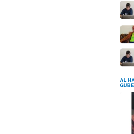
AL H
GUBE