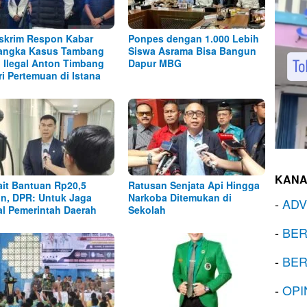
skrim Respon Kabar
Ponpes dengan 1.000 Lebih
angka Kasus Tambang
Siswa Asrama Bisa Bangun
l Ilegal Anton Timbang
Dapur MBG
ri Pertemuan di Istana
KANA
ait Bantuan Rp20,5
Ratusan Senjata Api Hingga
iun, DPR: Untuk Jaga
Narkoba Ditemukan di
-
ADV
al Pemerintah Daerah
Sekolah
-
BER
-
BER
-
OPI