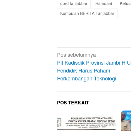
dprd tanjabbar
Hamdani
Ketua
Kumpulan BERITA Tanjabbar
Navigasi
Pos sebelumnya
pos
Plt Kadisdik Provinsi Jambi H U
Pendidik Harus Paham
Perkembangan Teknologi
POS TERKAIT