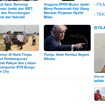
-
FIL
b Sani: Bentengi
Anggota DPRD Muaro Jambi
rasi Jambi dari IRET,
Minta Pemerintah Kaji Ulang
 dan Perundungan
Manfaat Pinjaman Rp200
-
TEK
lai dari Sekolah
Miliar
ISTI
rnur Al Haris Tinjau
Trump: Selat Hormuz Segera
asi Pembangunan
Dibuka
lah Rakyat dan Lokasi
bangunan BTN Bungo
n City
ISTILA
Istila