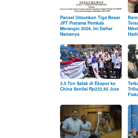
Pansel Umumkan Tiga Besar
Bare
JPT Pratama Pemkab
Ters
Merangin 2026, Ini Daftar
Nike
Namanya
Hadi
3,5 Ton Salak di Ekspor ke
Terk
China Senilai Rp232,92 Juta
Tril
Fisk