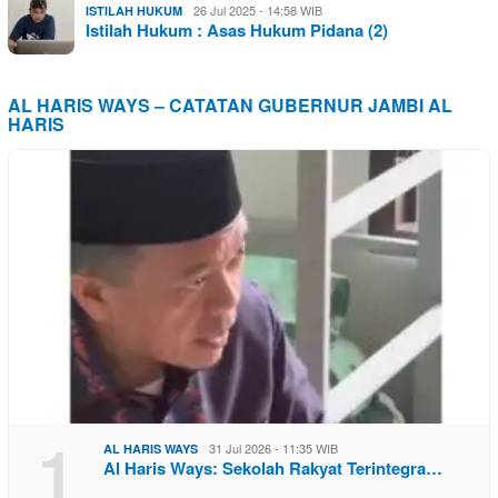
26 Jul 2025 - 14:58 WIB
ISTILAH HUKUM
Istilah Hukum : Asas Hukum Pidana (2)
AL HARIS WAYS – CATATAN GUBERNUR JAMBI AL
HARIS
1
31 Jul 2026 - 11:35 WIB
AL HARIS WAYS
Al Haris Ways: Sekolah Rakyat Terintegra…