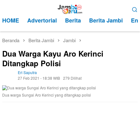
Loncat
Menu
ke
Mobile
HOME
Advertorial
Berita
Berita Jambi
Ent
konten
Beranda
Berita Jambi
Jambi
Dua Warga Kayu Aro Kerinci
Ditangkap Polisi
Eri Saputra
27 Feb 2021 - 18:38 WIB
279 Dilihat
Dua warga Sungai Aro Kerinci yang ditangkap polisi