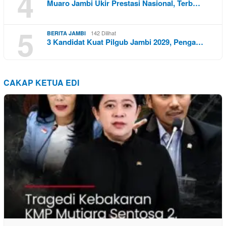
4
Muaro Jambi Ukir Prestasi Nasional, Terb…
5
142 Dilihat
BERITA JAMBI
3 Kandidat Kuat Pilgub Jambi 2029, Penga…
CAKAP KETUA EDI