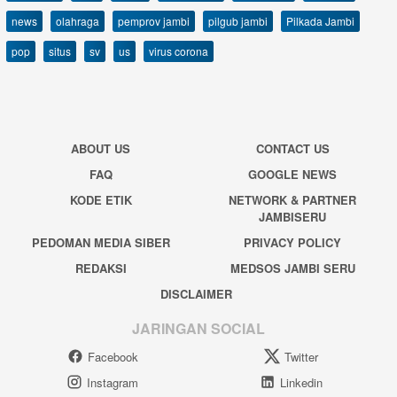
news
olahraga
pemprov jambi
pilgub jambi
Pilkada Jambi
pop
situs
sv
us
virus corona
ABOUT US
CONTACT US
FAQ
GOOGLE NEWS
KODE ETIK
NETWORK & PARTNER
JAMBISERU
PEDOMAN MEDIA SIBER
PRIVACY POLICY
REDAKSI
MEDSOS JAMBI SERU
DISCLAIMER
JARINGAN SOCIAL
Facebook
Twitter
Instagram
Linkedin