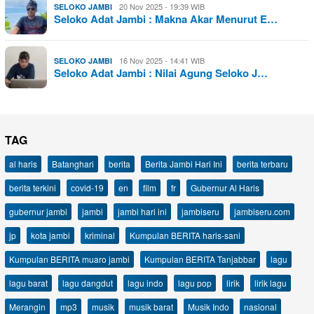
20 Nov 2025 - 19:39 WIB
SELOKO JAMBI
Seloko Adat Jambi : Makna Akar Menurut E…
16 Nov 2025 - 14:41 WIB
SELOKO JAMBI
Seloko Adat Jambi : Nilai Agung Seloko J…
TAG
al haris
Batanghari
berita
Berita Jambi Hari Ini
berita terbaru
berita terkini
covid-19
en
film
fr
Gubernur Al Haris
gubernur jambi
jambi
jambi hari ini
jambiseru
jambiseru.com
jp
kota jambi
kriminal
Kumpulan BERITA haris-sani
Kumpulan BERITA muaro jambi
Kumpulan BERITA Tanjabbar
lagu
lagu barat
lagu dangdut
lagu indo
lagu pop
lirik
lirik lagu
Merangin
mp3
musik
musik barat
Musik Indo
nasional