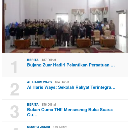
1
187 Dilihat
BERITA
Bujang Zuar Hadiri Pelantikan Persatuan …
2
164 Dilihat
AL HARIS WAYS
Al Haris Ways: Sekolah Rakyat Terintegra…
3
156 Dilihat
BERITA
Bukan Cuma TNI! Mensesneg Buka Suara:
Gu…
149 Dilihat
MUARO JAMBI