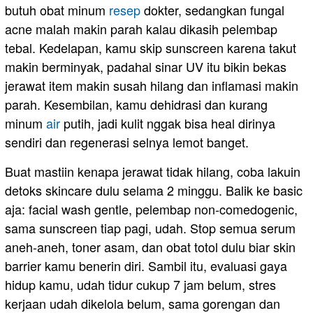
butuh obat minum
resep
dokter, sedangkan fungal
acne malah makin parah kalau dikasih pelembap
tebal. Kedelapan, kamu skip sunscreen karena takut
makin berminyak, padahal sinar UV itu bikin bekas
jerawat item makin susah hilang dan inflamasi makin
parah. Kesembilan, kamu dehidrasi dan kurang
minum
air
putih, jadi kulit nggak bisa heal dirinya
sendiri dan regenerasi selnya lemot banget.
Buat mastiin kenapa jerawat tidak hilang, coba lakuin
detoks skincare dulu selama 2 minggu. Balik ke basic
aja: facial wash gentle, pelembap non-comedogenic,
sama sunscreen tiap pagi, udah. Stop semua serum
aneh-aneh, toner asam, dan obat totol dulu biar skin
barrier kamu benerin diri. Sambil itu, evaluasi gaya
hidup kamu, udah tidur cukup 7 jam belum, stres
kerjaan udah dikelola belum, sama gorengan dan