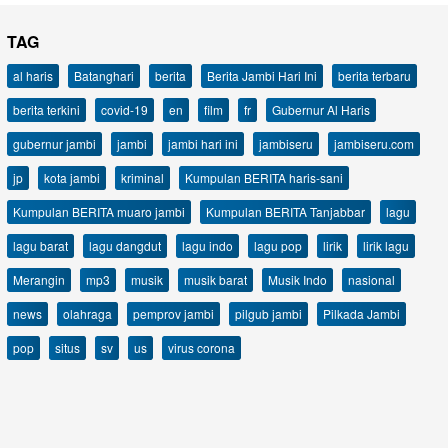
TAG
al haris
Batanghari
berita
Berita Jambi Hari Ini
berita terbaru
berita terkini
covid-19
en
film
fr
Gubernur Al Haris
gubernur jambi
jambi
jambi hari ini
jambiseru
jambiseru.com
jp
kota jambi
kriminal
Kumpulan BERITA haris-sani
Kumpulan BERITA muaro jambi
Kumpulan BERITA Tanjabbar
lagu
lagu barat
lagu dangdut
lagu indo
lagu pop
lirik
lirik lagu
Merangin
mp3
musik
musik barat
Musik Indo
nasional
news
olahraga
pemprov jambi
pilgub jambi
Pilkada Jambi
pop
situs
sv
us
virus corona