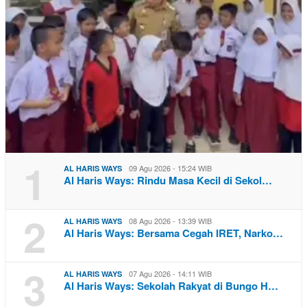
1
09 Agu 2026 - 15:24 WIB
AL HARIS WAYS
Al Haris Ways: Rindu Masa Kecil di Sekol…
2
08 Agu 2026 - 13:39 WIB
AL HARIS WAYS
Al Haris Ways: Bersama Cegah IRET, Narko…
3
07 Agu 2026 - 14:11 WIB
AL HARIS WAYS
Al Haris Ways: Sekolah Rakyat di Bungo H…