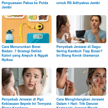
Penguasaan Paksa ke Polda
untuk RS Adhyaksa Jambi
Jambi
Cara Menurunkan Berat
Penyebab Jerawat di Dagu:
Badan: 7 Strategi Defisit
Sering Kambuh Tiap Bulan?
Kalori yang Ampuh & Nggak
Ini Biang Kerok Utamanya
Nyiksa
Penyebab Jerawat di Pipi:
Cara Menghilangkan Jerawat
Kebiasaan Sepele Ini Ternyata
Dalam 1 Hari: Trik Darurat
Biang Keroknya
Kempesin Jerawat Merah