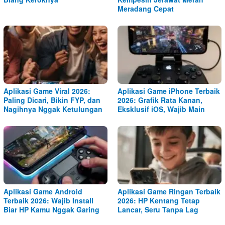
Meradang Cepat
Aplikasi Game Viral 2026:
Aplikasi Game iPhone Terbaik
Paling Dicari, Bikin FYP, dan
2026: Grafik Rata Kanan,
Nagihnya Nggak Ketulungan
Eksklusif iOS, Wajib Main
Aplikasi Game Android
Aplikasi Game Ringan Terbaik
Terbaik 2026: Wajib Install
2026: HP Kentang Tetap
Biar HP Kamu Nggak Garing
Lancar, Seru Tanpa Lag