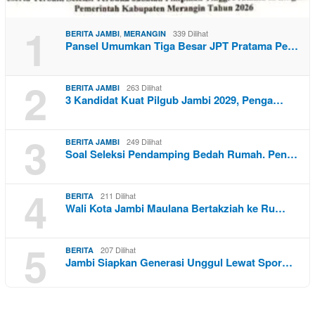
1
,
339 Dilihat
BERITA JAMBI
MERANGIN
Pansel Umumkan Tiga Besar JPT Pratama Pe…
2
263 Dilihat
BERITA JAMBI
3 Kandidat Kuat Pilgub Jambi 2029, Penga…
3
249 Dilihat
BERITA JAMBI
Soal Seleksi Pendamping Bedah Rumah. Pen…
4
211 Dilihat
BERITA
Wali Kota Jambi Maulana Bertakziah ke Ru…
5
207 Dilihat
BERITA
Jambi Siapkan Generasi Unggul Lewat Spor…