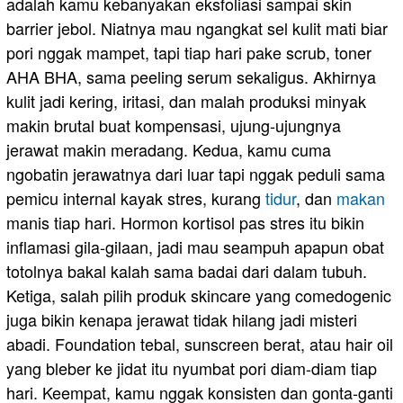
adalah kamu kebanyakan eksfoliasi sampai skin
barrier jebol. Niatnya mau ngangkat sel kulit mati biar
pori nggak mampet, tapi tiap hari pake scrub, toner
AHA BHA, sama peeling serum sekaligus. Akhirnya
kulit jadi kering, iritasi, dan malah produksi minyak
makin brutal buat kompensasi, ujung-ujungnya
jerawat makin meradang. Kedua, kamu cuma
ngobatin jerawatnya dari luar tapi nggak peduli sama
pemicu internal kayak stres, kurang
tidur
, dan
makan
manis tiap hari. Hormon kortisol pas stres itu bikin
inflamasi gila-gilaan, jadi mau seampuh apapun obat
totolnya bakal kalah sama badai dari dalam tubuh.
Ketiga, salah pilih produk skincare yang comedogenic
juga bikin kenapa jerawat tidak hilang jadi misteri
abadi. Foundation tebal, sunscreen berat, atau hair oil
yang bleber ke jidat itu nyumbat pori diam-diam tiap
hari. Keempat, kamu nggak konsisten dan gonta-ganti