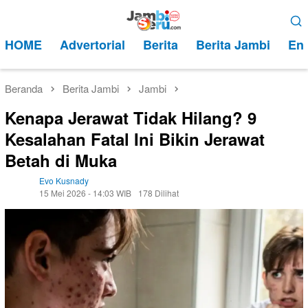
Loncat
Menu
ke
Mobile
HOME
Advertorial
Berita
Berita Jambi
Ent
konten
Beranda
Berita Jambi
Jambi
Kenapa Jerawat Tidak Hilang? 9
Kesalahan Fatal Ini Bikin Jerawat
Betah di Muka
Evo Kusnady
15 Mei 2026 - 14:03 WIB
178 Dilihat