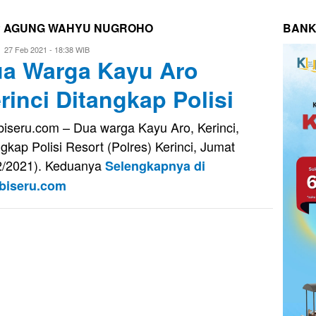
P AGUNG WAHYU NUGROHO
BANK
Eri
27 Feb 2021 - 18:38 WIB
a Warga Kayu Aro
Saputra
rinci Ditangkap Polisi
iseru.com – Dua warga Kayu Aro, Kerinci,
ngkap Polisi Resort (Polres) Kerinci, Jumat
2/2021). Keduanya
Selengkapnya di
biseru.com