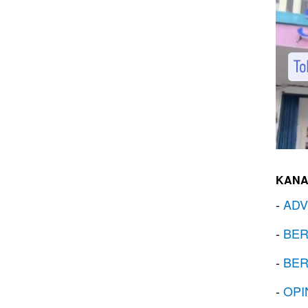
KANA
-
ADV
-
BER
-
BER
-
OPI