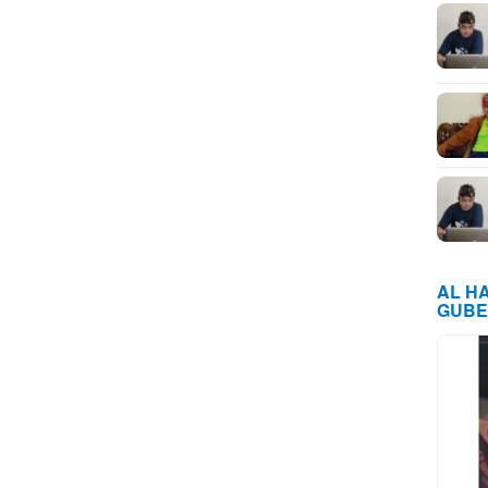
AL H
GUBE