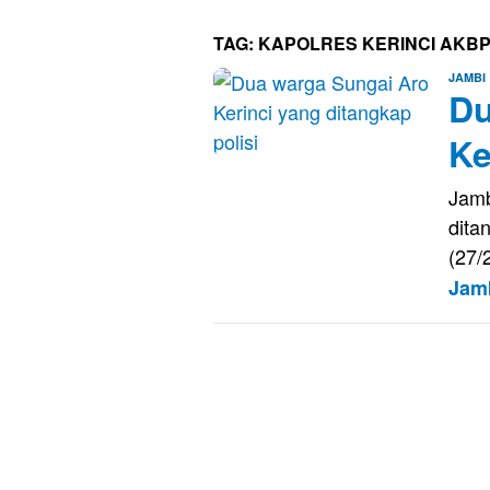
TAG:
KAPOLRES KERINCI AKB
JAMBI
Du
Ke
Jamb
dita
(27/
Jam