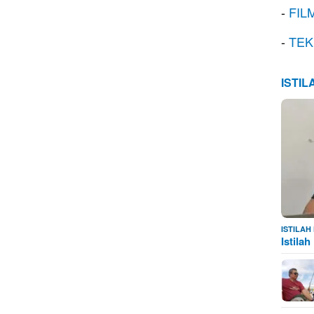
-
FIL
-
TEK
ISTI
ISTILA
Istila