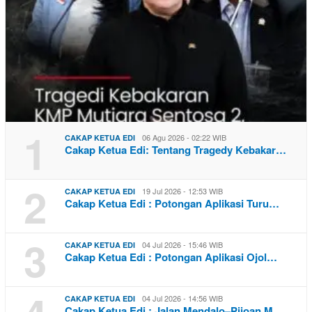
1
06 Agu 2026 - 02:22 WIB
CAKAP KETUA EDI
Cakap Ketua Edi: Tentang Tragedy Kebakar…
2
19 Jul 2026 - 12:53 WIB
CAKAP KETUA EDI
Cakap Ketua Edi : Potongan Aplikasi Turu…
3
04 Jul 2026 - 15:46 WIB
CAKAP KETUA EDI
Cakap Ketua Edi : Potongan Aplikasi Ojol…
04 Jul 2026 - 14:56 WIB
CAKAP KETUA EDI
Cakap Ketua Edi : Jalan Mendalo–Pijoan M…