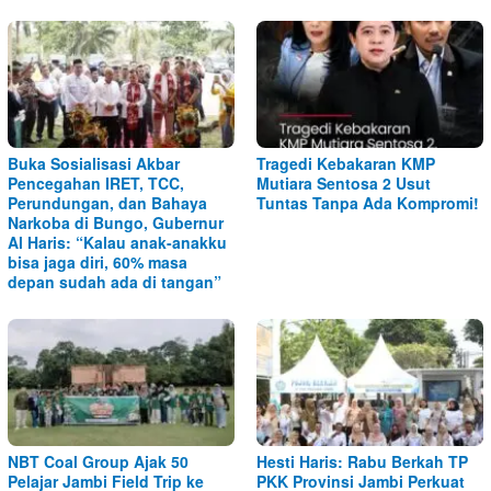
Buka Sosialisasi Akbar
Tragedi Kebakaran KMP
Pencegahan IRET, TCC,
Mutiara Sentosa 2 Usut
Perundungan, dan Bahaya
Tuntas Tanpa Ada Kompromi!
Narkoba di Bungo, Gubernur
Al Haris: “Kalau anak-anakku
bisa jaga diri, 60% masa
depan sudah ada di tangan”
NBT Coal Group Ajak 50
Hesti Haris: Rabu Berkah TP
Pelajar Jambi Field Trip ke
PKK Provinsi Jambi Perkuat