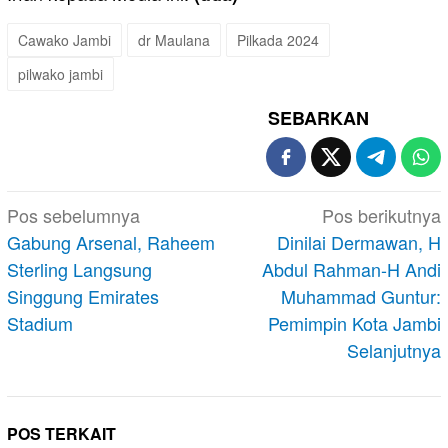
Cawako Jambi
dr Maulana
Pilkada 2024
pilwako jambi
SEBARKAN
Navigasi
Pos sebelumnya
Pos berikutnya
pos
Gabung Arsenal, Raheem
Dinilai Dermawan, H
Sterling Langsung
Abdul Rahman-H Andi
Singgung Emirates
Muhammad Guntur:
Stadium
Pemimpin Kota Jambi
Selanjutnya
POS TERKAIT