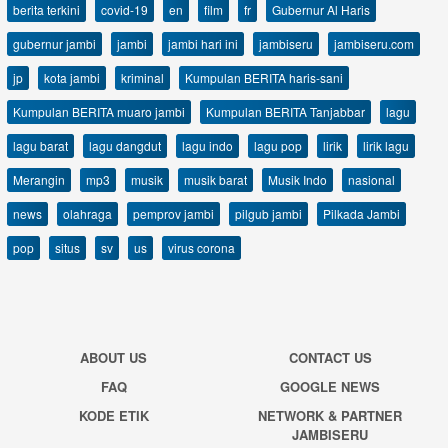
berita terkini
covid-19
en
film
fr
Gubernur Al Haris
gubernur jambi
jambi
jambi hari ini
jambiseru
jambiseru.com
jp
kota jambi
kriminal
Kumpulan BERITA haris-sani
Kumpulan BERITA muaro jambi
Kumpulan BERITA Tanjabbar
lagu
lagu barat
lagu dangdut
lagu indo
lagu pop
lirik
lirik lagu
Merangin
mp3
musik
musik barat
Musik Indo
nasional
news
olahraga
pemprov jambi
pilgub jambi
Pilkada Jambi
pop
situs
sv
us
virus corona
ABOUT US
CONTACT US
FAQ
GOOGLE NEWS
KODE ETIK
NETWORK & PARTNER
JAMBISERU