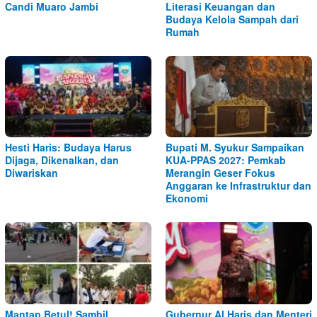
Candi Muaro Jambi
Literasi Keuangan dan
Budaya Kelola Sampah dari
Rumah
Hesti Haris: Budaya Harus
Bupati M. Syukur Sampaikan
Dijaga, Dikenalkan, dan
KUA-PPAS 2027: Pemkab
Diwariskan
Merangin Geser Fokus
Anggaran ke Infrastruktur dan
Ekonomi
Mantap Betul! Sambil
Gubernur Al Haris dan Menteri