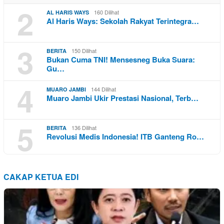
2
160 Dilihat
AL HARIS WAYS
Al Haris Ways: Sekolah Rakyat Terintegra…
3
150 Dilihat
BERITA
Bukan Cuma TNI! Mensesneg Buka Suara:
Gu…
4
144 Dilihat
MUARO JAMBI
Muaro Jambi Ukir Prestasi Nasional, Terb…
5
136 Dilihat
BERITA
Revolusi Medis Indonesia! ITB Ganteng Ro…
CAKAP KETUA EDI