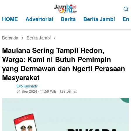
Loncat
Menu
ke
Mobile
HOME
Advertorial
Berita
Berita Jambi
Ent
konten
Beranda
Berita Jambi
Maulana Sering Tampil Hedon,
Warga: Kami ni Butuh Pemimpin
yang Dermawan dan Ngerti Perasaan
Masyarakat
Evo Kusnady
01 Sep 2024 - 11:59 WIB
128 Dilihat