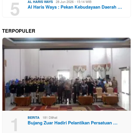
5
28 Jun 2026 - 15:14 WIB
AL HARIS WAYS
Al Haris Ways : Pekan Kebudayaan Daerah …
TERPOPULER
1
181 Dilihat
BERITA
Bujang Zuar Hadiri Pelantikan Persatuan …