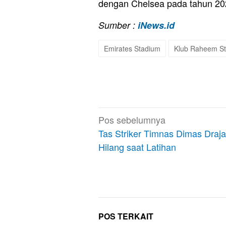
dengan Chelsea pada tahun 2
Sumber :
iNews.id
Emirates Stadium
Klub Raheem St
Navigasi
Pos sebelumnya
pos
Tas Striker Timnas Dimas Draj
Hilang saat Latihan
POS TERKAIT