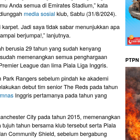
emu Anda semua di Emirates Stadium,” kata
diunggah
media sosial
klub, Sabtu (31/8/2024).
 karpet. Jadi saya tidak sabar menunjukkan apa
mpai berjumpa!,” lanjutnya.
cah berusia 29 tahun yang sudah kenyang
ia sudah memenangkan semua penghargaan
PTPN 
Premier League dan lima Piala Liga Inggris.
n Park Rangers sebelum pindah ke akademi
elakukan debut tim senior The Reds pada tahun
imnas
Inggris pertamanya pada tahun yang
e Manchester City pada tahun 2015, memenangkan
 tujuh tahun bersama klub tersebut serta Piala
FA dan Community Shield, sebelum bergabung