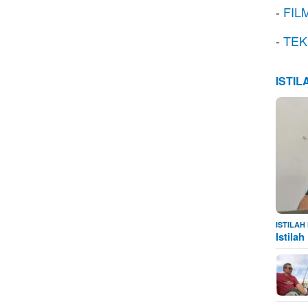
-
FIL
-
TEK
ISTI
ISTILA
Istila