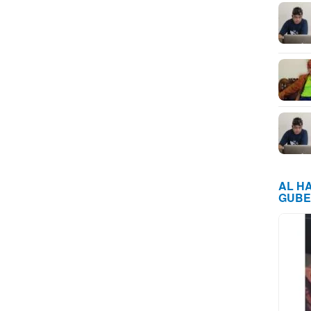
AL H
GUBE