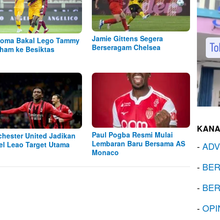
Jamie Gittens Segera
oma Bakal Lego Tammy
Berseragam Chelsea
ham ke Besiktas
KANA
Paul Pogba Resmi Mulai
hester United Jadikan
Lembaran Baru Bersama AS
el Leao Target Utama
-
ADV
Monaco
-
BER
-
BER
-
OPI