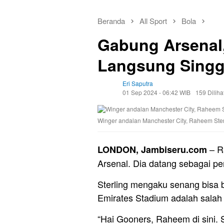
Beranda
All Sport
Bola
Gabung Arsenal,
Langsung Singg
Eri Saputra
01 Sep 2024 - 06:42 WIB
159 Diliha
Winger andalan Manchester City, Raheem Sterl
– R
LONDON, Jambiseru.com
Arsenal. Dia datang sebagai p
Sterling mengaku senang bisa 
Emirates Stadium adalah salah s
“Hai Gooners, Raheem di sini.