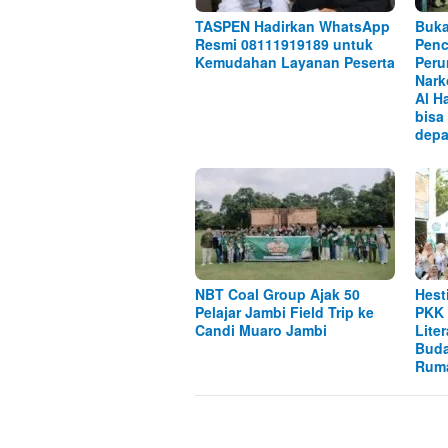
TASPEN Hadirkan WhatsApp
Buka
Resmi 08111919189 untuk
Penc
Kemudahan Layanan Peserta
Peru
Nark
Al H
bisa
depa
NBT Coal Group Ajak 50
Hest
Pelajar Jambi Field Trip ke
PKK 
Candi Muaro Jambi
Lite
Buda
Rum