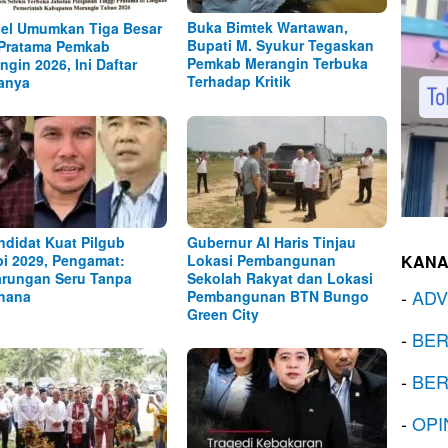
Buka Bimtek Wartawan,
el Umumkan Tiga Besar
Bupati M. Syukur Tegaskan
Pratama Pemkab
Pemkab Merangin Terbuka
ngin 2026, Ini Daftar
Terhadap Kritik
anya
ndidat Kuat Pilgub
Gubernur Al Haris Tinjau
i 2029, Pengamat:
Lokasi Pembangunan
KANA
arungan Seru Tanpa
Sekolah Rakyat dan Lokasi
-
ADV
hana
Pembangunan BTN Bungo
Green City
-
BER
-
BER
-
OPI