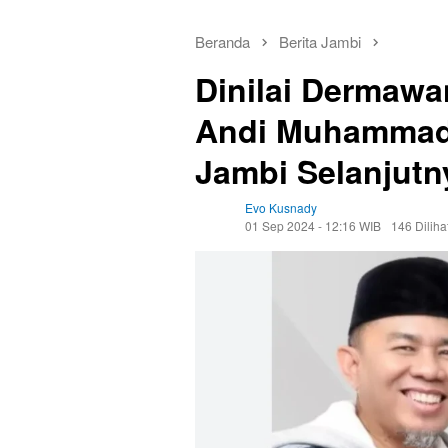
Beranda
Berita Jambi
Dinilai Dermaw
Andi Muhammad 
Jambi Selanjutn
Evo Kusnady
01 Sep 2024 - 12:16 WIB
146 Diliha