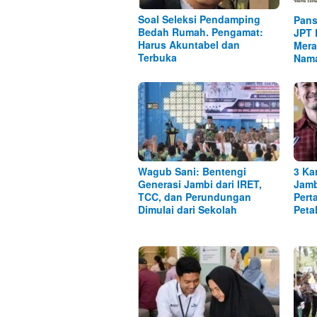
Soal Seleksi Pendamping
Pans
Bedah Rumah. Pengamat:
JPT 
Harus Akuntabel dan
Mera
Terbuka
Nam
Wagub Sani: Bentengi
3 Ka
Generasi Jambi dari IRET,
Jamb
TCC, dan Perundungan
Pert
Dimulai dari Sekolah
Peta