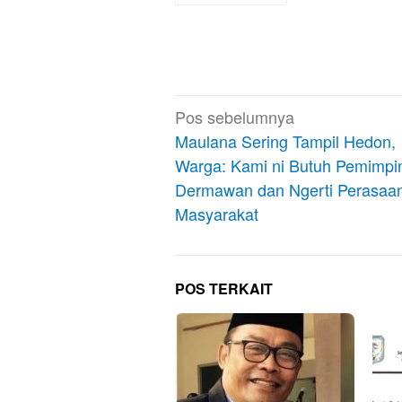
Navigasi
Pos sebelumnya
pos
Maulana Sering Tampil Hedon,
Warga: Kami ni Butuh Pemimpi
Dermawan dan Ngerti Perasaa
Masyarakat
POS TERKAIT