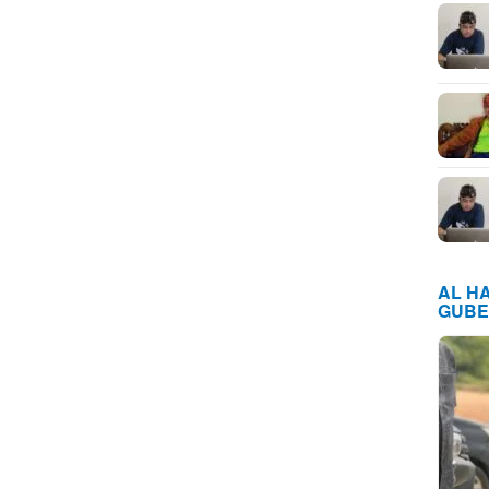
AL H
GUBE