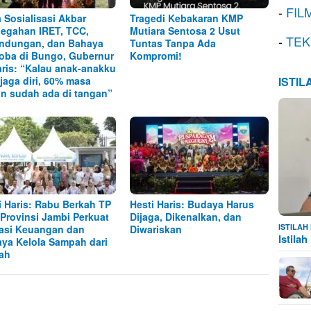
-
FIL
 Sosialisasi Akbar
Tragedi Kebakaran KMP
egahan IRET, TCC,
Mutiara Sentosa 2 Usut
-
TEK
ndungan, dan Bahaya
Tuntas Tanpa Ada
oba di Bungo, Gubernur
Kompromi!
aris: “Kalau anak-anakku
 jaga diri, 60% masa
ISTI
n sudah ada di tangan”
i Haris: Rabu Berkah TP
Hesti Haris: Budaya Harus
Provinsi Jambi Perkuat
Dijaga, Dikenalkan, dan
ISTILA
rasi Keuangan dan
Diwariskan
Istila
ya Kelola Sampah dari
ah