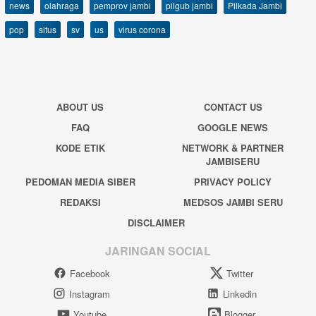
news
olahraga
pemprov jambi
pilgub jambi
Pilkada Jambi
pop
situs
sv
us
virus corona
ABOUT US
CONTACT US
FAQ
GOOGLE NEWS
KODE ETIK
NETWORK & PARTNER
JAMBISERU
PEDOMAN MEDIA SIBER
PRIVACY POLICY
REDAKSI
MEDSOS JAMBI SERU
DISCLAIMER
JARINGAN SOCIAL
Facebook
Twitter
Instagram
Linkedin
Youtube
Blogger