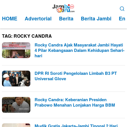
Loncat
Menu
ke
Mobile
HOME
Advertorial
Berita
Berita Jambi
Ent
konten
TAG:
ROCKY CANDRA
Rocky Candra Ajak Masyarakat Jambi Hayati
4 Pilar Kebangsaan Dalam Kehidupan Sehari-
hari
DPR RI Soroti Pengelolaan Limbah B3 PT
Universal Glove
Rocky Candra: Keberanian Presiden
Prabowo Menahan Lonjakan Harga BBM
Mudik Gratis Jakarta-Jambi Tinggal 2 Hari,