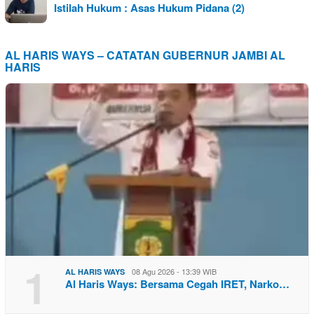
Istilah Hukum : Asas Hukum Pidana (2)
AL HARIS WAYS – CATATAN GUBERNUR JAMBI AL
HARIS
1
08 Agu 2026 - 13:39 WIB
AL HARIS WAYS
Al Haris Ways: Bersama Cegah IRET, Narko…