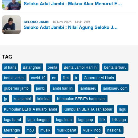
Seloko Adat Jambi : Makna Akar Menurut E…
16 Nov 2025 - 14:41 WIB
SELOKO JAMBI
Seloko Adat Jambi : Nilai Agung Seloko J…
TAG
al haris
Batanghari
berita
Berita Jambi Hari Ini
berita terbaru
berita terkini
covid-19
en
film
fr
Gubernur Al Haris
gubernur jambi
jambi
jambi hari ini
jambiseru
jambiseru.com
jp
kota jambi
kriminal
Kumpulan BERITA haris-sani
Kumpulan BERITA muaro jambi
Kumpulan BERITA Tanjabbar
lagu
lagu barat
lagu dangdut
lagu indo
lagu pop
lirik
lirik lagu
Merangin
mp3
musik
musik barat
Musik Indo
nasional