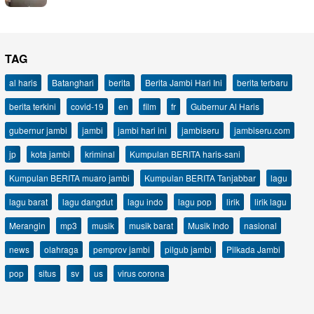
TAG
al haris
Batanghari
berita
Berita Jambi Hari Ini
berita terbaru
berita terkini
covid-19
en
film
fr
Gubernur Al Haris
gubernur jambi
jambi
jambi hari ini
jambiseru
jambiseru.com
jp
kota jambi
kriminal
Kumpulan BERITA haris-sani
Kumpulan BERITA muaro jambi
Kumpulan BERITA Tanjabbar
lagu
lagu barat
lagu dangdut
lagu indo
lagu pop
lirik
lirik lagu
Merangin
mp3
musik
musik barat
Musik Indo
nasional
news
olahraga
pemprov jambi
pilgub jambi
Pilkada Jambi
pop
situs
sv
us
virus corona