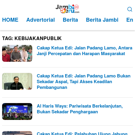
Loncat
Menu
ke
Mobile
HOME
Advertorial
Berita
Berita Jambi
Ent
konten
TAG:
KEBIJAKANPUBLIK
Cakap Ketua Edi: Jalan Padang Lamo, Antara
Janji Percepatan dan Harapan Masyarakat
Cakap Ketua Edi: Jalan Padang Lamo Bukan
Sekadar Aspal, Tapi Akses Keadilan
Pembangunan
Al Haris Ways: Pariwisata Berkelanjutan,
Bukan Sekadar Penghargaan
Cakap Ketua Edi: Pelabuhan Ujung Jabung,