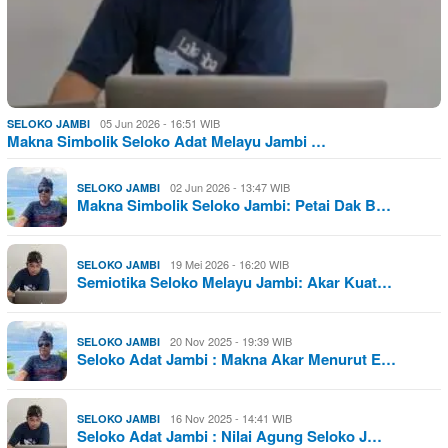
05 Jun 2026 - 16:51 WIB
SELOKO JAMBI
Makna Simbolik Seloko Adat Melayu Jambi …
02 Jun 2026 - 13:47 WIB
SELOKO JAMBI
Makna Simbolik Seloko Jambi: Petai Dak B…
19 Mei 2026 - 16:20 WIB
SELOKO JAMBI
Semiotika Seloko Melayu Jambi: Akar Kuat…
20 Nov 2025 - 19:39 WIB
SELOKO JAMBI
Seloko Adat Jambi : Makna Akar Menurut E…
16 Nov 2025 - 14:41 WIB
SELOKO JAMBI
Seloko Adat Jambi : Nilai Agung Seloko J…