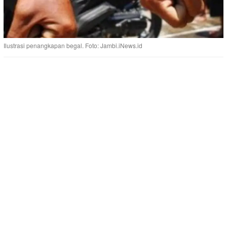
Ilustrasi penangkapan begal. Foto: Jambi.iNews.id