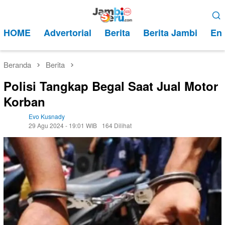
Loncat
Menu
ke
Mobile
HOME
Advertorial
Berita
Berita Jambi
Ent
konten
Beranda
Berita
Polisi Tangkap Begal Saat Jual Motor
Korban
Evo Kusnady
29 Agu 2024 - 19:01 WIB
164 Dilihat