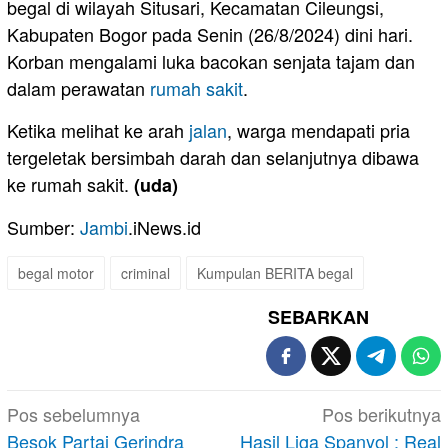
begal di wilayah Situsari, Kecamatan Cileungsi,
Kabupaten Bogor pada Senin (26/8/2024) dini hari.
Korban mengalami luka bacokan senjata tajam dan
dalam perawatan
rumah
sakit
.
Ketika melihat ke arah
jalan
, warga mendapati pria
tergeletak bersimbah darah dan selanjutnya dibawa
ke rumah sakit.
(uda)
Sumber:
Jambi
.iNews.id
begal motor
criminal
Kumpulan BERITA begal
SEBARKAN
Navigasi
Pos sebelumnya
Pos berikutnya
pos
Besok Partai Gerindra
Hasil Liga Spanyol : Real