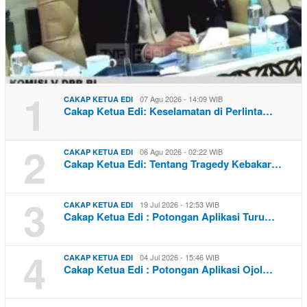
1
07 Agu 2026 - 14:09 WIB
CAKAP KETUA EDI
Cakap Ketua Edi: Keselamatan di Perlinta…
2
06 Agu 2026 - 02:22 WIB
CAKAP KETUA EDI
Cakap Ketua Edi: Tentang Tragedy Kebakar…
3
19 Jul 2026 - 12:53 WIB
CAKAP KETUA EDI
Cakap Ketua Edi : Potongan Aplikasi Turu…
4
04 Jul 2026 - 15:46 WIB
CAKAP KETUA EDI
Cakap Ketua Edi : Potongan Aplikasi Ojol…