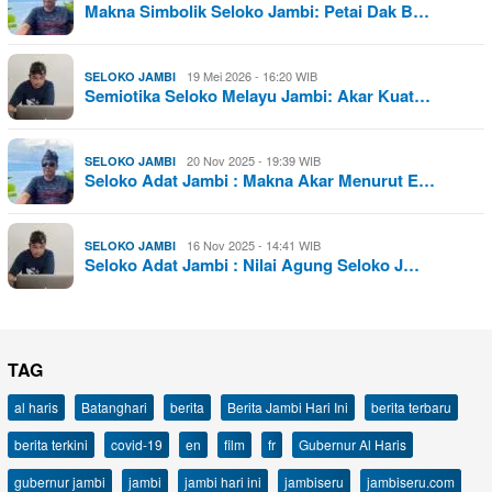
Makna Simbolik Seloko Jambi: Petai Dak B…
19 Mei 2026 - 16:20 WIB
SELOKO JAMBI
Semiotika Seloko Melayu Jambi: Akar Kuat…
20 Nov 2025 - 19:39 WIB
SELOKO JAMBI
Seloko Adat Jambi : Makna Akar Menurut E…
16 Nov 2025 - 14:41 WIB
SELOKO JAMBI
Seloko Adat Jambi : Nilai Agung Seloko J…
TAG
al haris
Batanghari
berita
Berita Jambi Hari Ini
berita terbaru
berita terkini
covid-19
en
film
fr
Gubernur Al Haris
gubernur jambi
jambi
jambi hari ini
jambiseru
jambiseru.com