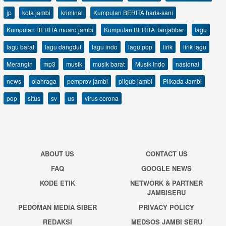
jp
kota jambi
kriminal
Kumpulan BERITA haris-sani
Kumpulan BERITA muaro jambi
Kumpulan BERITA Tanjabbar
lagu
lagu barat
lagu dangdut
lagu indo
lagu pop
lirik
lirik lagu
Merangin
mp3
musik
musik barat
Musik Indo
nasional
news
olahraga
pemprov jambi
pilgub jambi
Pilkada Jambi
pop
situs
sv
us
virus corona
ABOUT US
CONTACT US
FAQ
GOOGLE NEWS
KODE ETIK
NETWORK & PARTNER
JAMBISERU
PEDOMAN MEDIA SIBER
PRIVACY POLICY
REDAKSI
MEDSOS JAMBI SERU