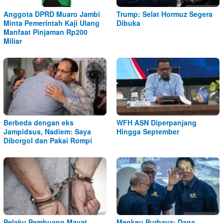
Anggota DPRD Muaro Jambi
Trump: Selat Hormuz Segera
Minta Pemerintah Kaji Ulang
Dibuka
Manfaat Pinjaman Rp200
Miliar
Berbeda dengan eks
WFH ASN Diperpanjang
Jampidsus, Nadiem: Saya
Hingga September
Diborgol dan Pakai Rompi
Pelaku Pembuang Mayat
Menkeu Purbaya: Dana