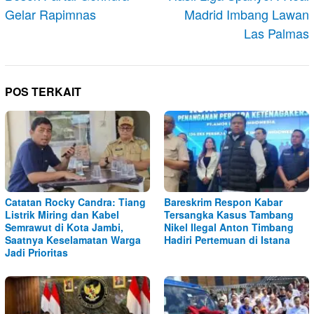
Gelar Rapimnas
Madrid Imbang Lawan
Las Palmas
POS TERKAIT
Catatan Rocky Candra: Tiang
Bareskrim Respon Kabar
Listrik Miring dan Kabel
Tersangka Kasus Tambang
Semrawut di Kota Jambi,
Nikel Ilegal Anton Timbang
Saatnya Keselamatan Warga
Hadiri Pertemuan di Istana
Jadi Prioritas