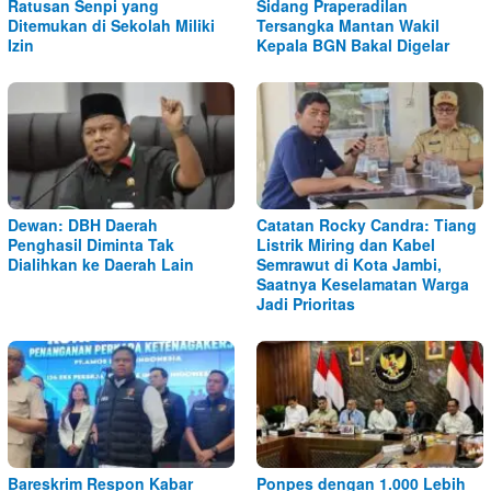
Ratusan Senpi yang
Sidang Praperadilan
Ditemukan di Sekolah Miliki
Tersangka Mantan Wakil
Izin
Kepala BGN Bakal Digelar
Dewan: DBH Daerah
Catatan Rocky Candra: Tiang
Penghasil Diminta Tak
Listrik Miring dan Kabel
Dialihkan ke Daerah Lain
Semrawut di Kota Jambi,
Saatnya Keselamatan Warga
Jadi Prioritas
Bareskrim Respon Kabar
Ponpes dengan 1.000 Lebih