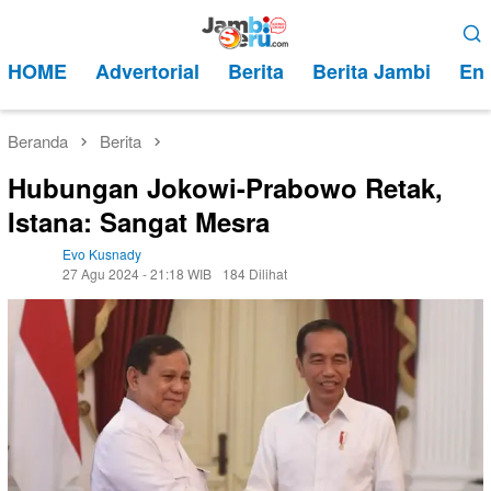
Loncat
Menu
ke
Mobile
HOME
Advertorial
Berita
Berita Jambi
Ent
konten
Beranda
Berita
Hubungan Jokowi-Prabowo Retak,
Istana: Sangat Mesra
Evo Kusnady
27 Agu 2024 - 21:18 WIB
184 Dilihat