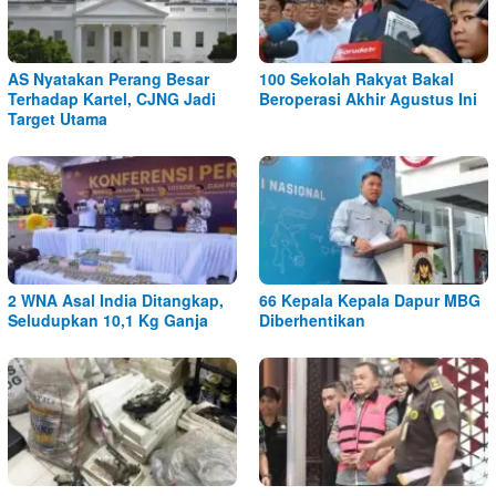
AS Nyatakan Perang Besar
100 Sekolah Rakyat Bakal
Terhadap Kartel, CJNG Jadi
Beroperasi Akhir Agustus Ini
Target Utama
2 WNA Asal India Ditangkap,
66 Kepala Kepala Dapur MBG
Seludupkan 10,1 Kg Ganja
Diberhentikan