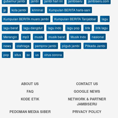
gubernur jambi
jambi
jambi hari ini
jambiseru
jambiseru.com
jp
kota jambi
kriminal
Kumpulan BERITA haris-sani
Kumpulan BERITA muaro jambi
Kumpulan BERITA Tanjabbar
lagu
lagu barat
lagu dangdut
lagu indo
lagu pop
lirik
lirik lagu
Merangin
mp3
musik
musik barat
Musik Indo
nasional
news
olahraga
pemprov jambi
pilgub jambi
Pilkada Jambi
pop
situs
sv
us
virus corona
ABOUT US
CONTACT US
FAQ
GOOGLE NEWS
KODE ETIK
NETWORK & PARTNER
JAMBISERU
PEDOMAN MEDIA SIBER
PRIVACY POLICY