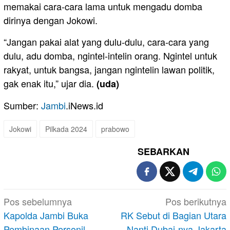
memakai cara-cara lama untuk mengadu domba
dirinya dengan Jokowi.
“Jangan pakai alat yang dulu-dulu, cara-cara yang
dulu, adu domba, ngintel-intelin orang. Ngintel untuk
rakyat, untuk bangsa, jangan ngintelin lawan politik,
gak enak itu,” ujar dia.
(uda)
Sumber:
Jambi
.iNews.id
Jokowi
Pilkada 2024
prabowo
SEBARKAN
Navigasi
Pos sebelumnya
Pos berikutnya
pos
Kapolda Jambi Buka
RK Sebut di Bagian Utara
Pembinaan Personil
Nanti Dubai-nya Jakarta