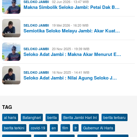
02 Jun 2026 - 13:47 WIB
SELOKO JAMBI
Makna Simbolik Seloko Jambi: Petai Dak B…
19 Mei 2026 - 16:20 WIB
SELOKO JAMBI
Semiotika Seloko Melayu Jambi: Akar Kuat…
20 Nov 2025 - 19:39 WIB
SELOKO JAMBI
Seloko Adat Jambi : Makna Akar Menurut E…
16 Nov 2025 - 14:41 WIB
SELOKO JAMBI
Seloko Adat Jambi : Nilai Agung Seloko J…
TAG
al haris
Batanghari
berita
Berita Jambi Hari Ini
berita terbaru
berita terkini
covid-19
en
film
fr
Gubernur Al Haris