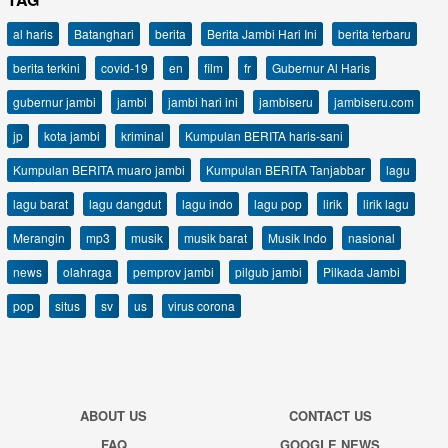
al haris
Batanghari
berita
Berita Jambi Hari Ini
berita terbaru
berita terkini
covid-19
en
film
fr
Gubernur Al Haris
gubernur jambi
jambi
jambi hari ini
jambiseru
jambiseru.com
jp
kota jambi
kriminal
Kumpulan BERITA haris-sani
Kumpulan BERITA muaro jambi
Kumpulan BERITA Tanjabbar
lagu
lagu barat
lagu dangdut
lagu indo
lagu pop
lirik
lirik lagu
Merangin
mp3
musik
musik barat
Musik Indo
nasional
news
olahraga
pemprov jambi
pilgub jambi
Pilkada Jambi
pop
situs
sv
us
virus corona
ABOUT US
CONTACT US
FAQ
GOOGLE NEWS