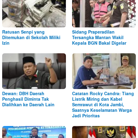
Ratusan Senpi yang
Sidang Praperadilan
Ditemukan di Sekolah Miliki
Tersangka Mantan Wakil
Izin
Kepala BGN Bakal Digelar
Dewan: DBH Daerah
Catatan Rocky Candra: Tiang
Penghasil Diminta Tak
Listrik Miring dan Kabel
Dialihkan ke Daerah Lain
Semrawut di Kota Jambi,
Saatnya Keselamatan Warga
Jadi Prioritas