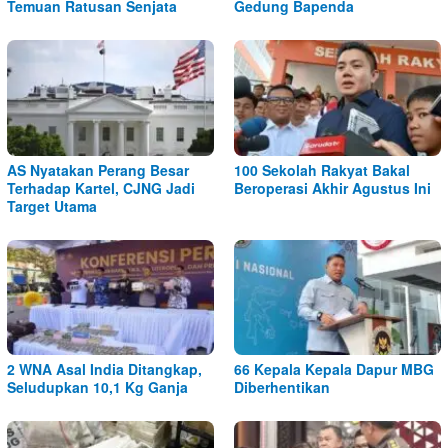
Temuan Ratusan Senjata
Gedung Bapenda
AS Nyatakan Perang Besar
100 Sekolah Rakyat Bakal
Terhadap Kartel, CJNG Jadi
Beroperasi Akhir Agustus Ini
Target Utama
2 WNA Asal India Ditangkap,
66 Kepala Kepala Dapur MBG
Seludupkan 10,1 Kg Ganja
Diberhentikan