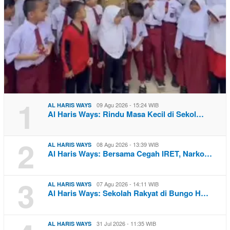
1
09 Agu 2026 - 15:24 WIB
AL HARIS WAYS
Al Haris Ways: Rindu Masa Kecil di Sekol…
2
08 Agu 2026 - 13:39 WIB
AL HARIS WAYS
Al Haris Ways: Bersama Cegah IRET, Narko…
3
07 Agu 2026 - 14:11 WIB
AL HARIS WAYS
Al Haris Ways: Sekolah Rakyat di Bungo H…
31 Jul 2026 - 11:35 WIB
AL HARIS WAYS