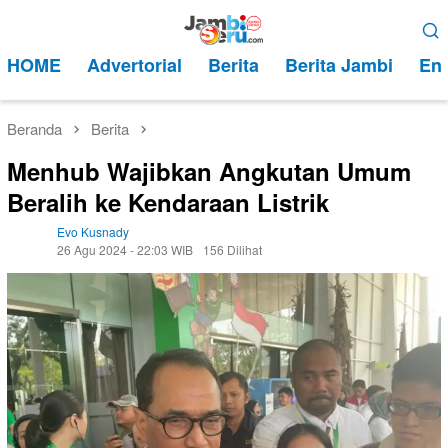
Loncat
Menu
ke
Mobile
HOME
Advertorial
Berita
Berita Jambi
Ent
konten
Beranda
Berita
Menhub Wajibkan Angkutan Umum
Beralih ke Kendaraan Listrik
Evo Kusnady
26 Agu 2024 - 22:03 WIB
156 Dilihat