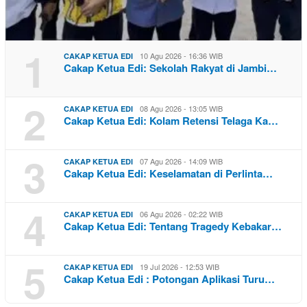
1
10 Agu 2026 - 16:36 WIB
CAKAP KETUA EDI
Cakap Ketua Edi: Sekolah Rakyat di Jambi…
2
08 Agu 2026 - 13:05 WIB
CAKAP KETUA EDI
Cakap Ketua Edi: Kolam Retensi Telaga Ka…
3
07 Agu 2026 - 14:09 WIB
CAKAP KETUA EDI
Cakap Ketua Edi: Keselamatan di Perlinta…
4
06 Agu 2026 - 02:22 WIB
CAKAP KETUA EDI
Cakap Ketua Edi: Tentang Tragedy Kebakar…
5
19 Jul 2026 - 12:53 WIB
CAKAP KETUA EDI
Cakap Ketua Edi : Potongan Aplikasi Turu…