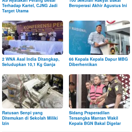
AS Nyatakan Perang Besar
100 Sekolah Rakyat Bakal
Terhadap Kartel, CJNG Jadi
Beroperasi Akhir Agustus Ini
Target Utama
2 WNA Asal India Ditangkap,
66 Kepala Kepala Dapur MBG
Seludupkan 10,1 Kg Ganja
Diberhentikan
Ratusan Senpi yang
Sidang Praperadilan
Ditemukan di Sekolah Miliki
Tersangka Mantan Wakil
Izin
Kepala BGN Bakal Digelar