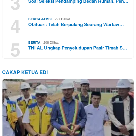
3
Soal Seleksi Pendamping Bedah Rumah. Pen…
4
221 Dilihat
BERITA JAMBI
Obituari: Telah Berpulang Seorang Wartaw…
5
208 Dilihat
BERITA
TNI AL Ungkap Penyeludupan Pasir Timah S…
CAKAP KETUA EDI