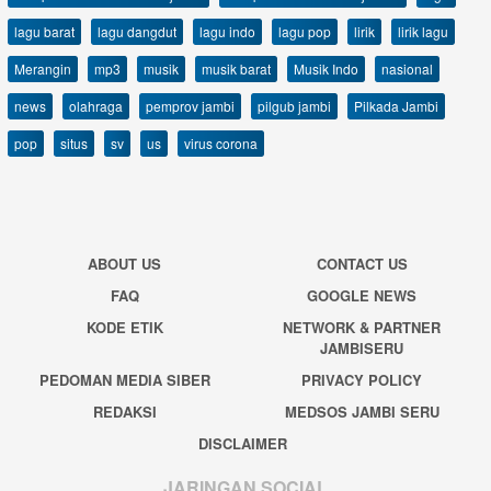
lagu barat
lagu dangdut
lagu indo
lagu pop
lirik
lirik lagu
Merangin
mp3
musik
musik barat
Musik Indo
nasional
news
olahraga
pemprov jambi
pilgub jambi
Pilkada Jambi
pop
situs
sv
us
virus corona
ABOUT US
CONTACT US
FAQ
GOOGLE NEWS
KODE ETIK
NETWORK & PARTNER
JAMBISERU
PEDOMAN MEDIA SIBER
PRIVACY POLICY
REDAKSI
MEDSOS JAMBI SERU
DISCLAIMER
JARINGAN SOCIAL