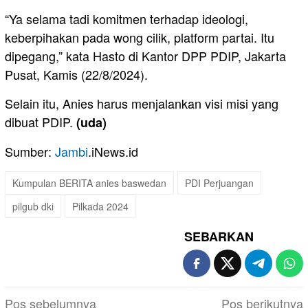
“Ya selama tadi komitmen terhadap ideologi,
keberpihakan pada wong cilik, platform partai. Itu
dipegang,” kata Hasto di Kantor DPP PDIP, Jakarta
Pusat, Kamis (22/8/2024).
Selain itu, Anies harus menjalankan visi misi yang
dibuat PDIP.
(uda)
Sumber:
Jambi
.iNews.id
Kumpulan BERITA anies baswedan
PDI Perjuangan
pilgub dki
Pilkada 2024
SEBARKAN
Navigasi
Pos sebelumnya
Pos berikutnya