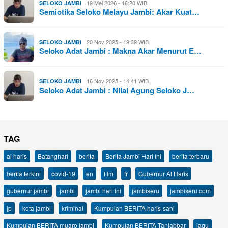
19 Mei 2026 - 16:20 WIB
SELOKO JAMBI
Semiotika Seloko Melayu Jambi: Akar Kuat…
20 Nov 2025 - 19:39 WIB
SELOKO JAMBI
Seloko Adat Jambi : Makna Akar Menurut E…
16 Nov 2025 - 14:41 WIB
SELOKO JAMBI
Seloko Adat Jambi : Nilai Agung Seloko J…
TAG
al haris
Batanghari
berita
Berita Jambi Hari Ini
berita terbaru
berita terkini
covid-19
en
film
fr
Gubernur Al Haris
gubernur jambi
jambi
jambi hari ini
jambiseru
jambiseru.com
jp
kota jambi
kriminal
Kumpulan BERITA haris-sani
Kumpulan BERITA muaro jambi
Kumpulan BERITA Tanjabbar
lagu