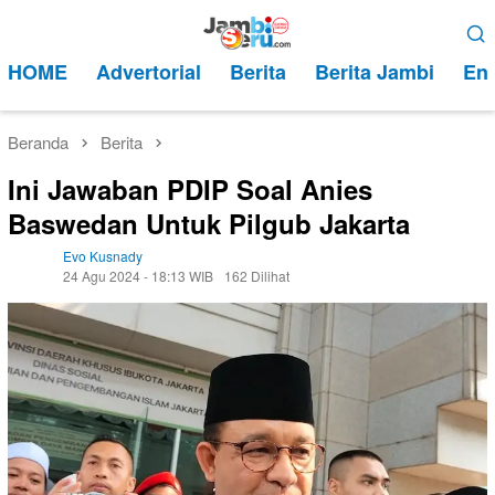
Loncat
Menu
ke
Mobile
HOME
Advertorial
Berita
Berita Jambi
Ent
konten
Beranda
Berita
Ini Jawaban PDIP Soal Anies
Baswedan Untuk Pilgub Jakarta
Evo Kusnady
24 Agu 2024 - 18:13 WIB
162 Dilihat