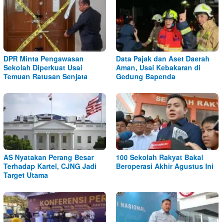
DPR Minta Pengawasan
Data Pajak dan Aset Daerah
Sekolah Diperkuat Usai
Aman, Usai Kebakaran di
Temuan Ratusan Senjata
Gedung Bapenda
AS Nyatakan Perang Besar
100 Sekolah Rakyat Bakal
Terhadap Kartel, CJNG Jadi
Beroperasi Akhir Agustus Ini
Target Utama