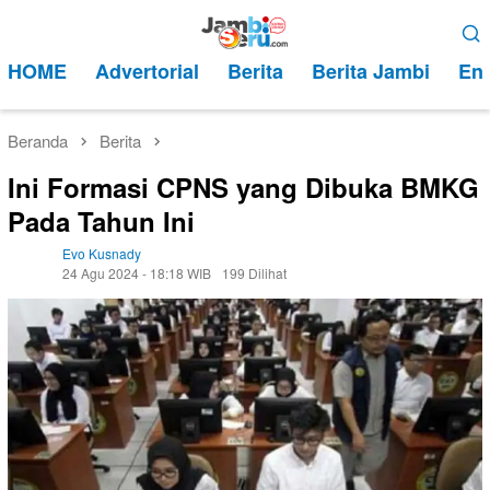
Loncat
Menu
ke
Mobile
HOME
Advertorial
Berita
Berita Jambi
Ent
konten
Beranda
Berita
Ini Formasi CPNS yang Dibuka BMKG
Pada Tahun Ini
Evo Kusnady
24 Agu 2024 - 18:18 WIB
199 Dilihat