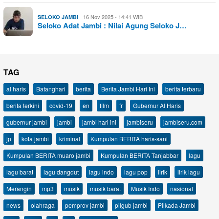
16 Nov 2025 - 14:41 WIB
SELOKO JAMBI
Seloko Adat Jambi : Nilai Agung Seloko J…
TAG
al haris
Batanghari
berita
Berita Jambi Hari Ini
berita terbaru
berita terkini
covid-19
en
film
fr
Gubernur Al Haris
gubernur jambi
jambi
jambi hari ini
jambiseru
jambiseru.com
jp
kota jambi
kriminal
Kumpulan BERITA haris-sani
Kumpulan BERITA muaro jambi
Kumpulan BERITA Tanjabbar
lagu
lagu barat
lagu dangdut
lagu indo
lagu pop
lirik
lirik lagu
Merangin
mp3
musik
musik barat
Musik Indo
nasional
news
olahraga
pemprov jambi
pilgub jambi
Pilkada Jambi