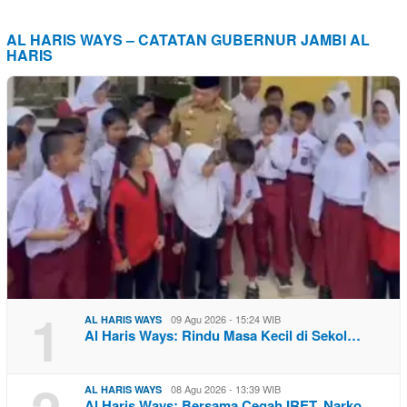
AL HARIS WAYS – CATATAN GUBERNUR JAMBI AL
HARIS
1
09 Agu 2026 - 15:24 WIB
AL HARIS WAYS
Al Haris Ways: Rindu Masa Kecil di Sekol…
08 Agu 2026 - 13:39 WIB
AL HARIS WAYS
Al Haris Ways: Bersama Cegah IRET, Narko…