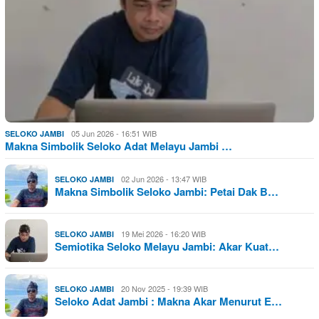
05 Jun 2026 - 16:51 WIB
SELOKO JAMBI
Makna Simbolik Seloko Adat Melayu Jambi …
02 Jun 2026 - 13:47 WIB
SELOKO JAMBI
Makna Simbolik Seloko Jambi: Petai Dak B…
19 Mei 2026 - 16:20 WIB
SELOKO JAMBI
Semiotika Seloko Melayu Jambi: Akar Kuat…
20 Nov 2025 - 19:39 WIB
SELOKO JAMBI
Seloko Adat Jambi : Makna Akar Menurut E…