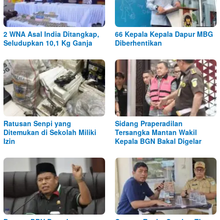
2 WNA Asal India Ditangkap,
66 Kepala Kepala Dapur MBG
Seludupkan 10,1 Kg Ganja
Diberhentikan
Ratusan Senpi yang
Sidang Praperadilan
Ditemukan di Sekolah Miliki
Tersangka Mantan Wakil
Izin
Kepala BGN Bakal Digelar