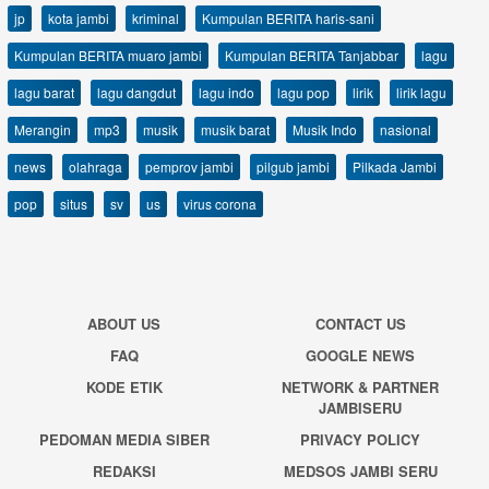
jp
kota jambi
kriminal
Kumpulan BERITA haris-sani
Kumpulan BERITA muaro jambi
Kumpulan BERITA Tanjabbar
lagu
lagu barat
lagu dangdut
lagu indo
lagu pop
lirik
lirik lagu
Merangin
mp3
musik
musik barat
Musik Indo
nasional
news
olahraga
pemprov jambi
pilgub jambi
Pilkada Jambi
pop
situs
sv
us
virus corona
ABOUT US
CONTACT US
FAQ
GOOGLE NEWS
KODE ETIK
NETWORK & PARTNER
JAMBISERU
PEDOMAN MEDIA SIBER
PRIVACY POLICY
REDAKSI
MEDSOS JAMBI SERU