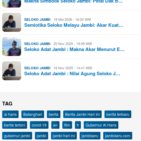
Makna Simbolik Seloko Jambi: Petai Dak B…
19 Mei 2026 - 16:20 WIB
SELOKO JAMBI
Semiotika Seloko Melayu Jambi: Akar Kuat…
20 Nov 2025 - 19:39 WIB
SELOKO JAMBI
Seloko Adat Jambi : Makna Akar Menurut E…
16 Nov 2025 - 14:41 WIB
SELOKO JAMBI
Seloko Adat Jambi : Nilai Agung Seloko J…
TAG
al haris
Batanghari
berita
Berita Jambi Hari Ini
berita terbaru
berita terkini
covid-19
en
film
fr
Gubernur Al Haris
gubernur jambi
jambi
jambi hari ini
jambiseru
jambiseru.com