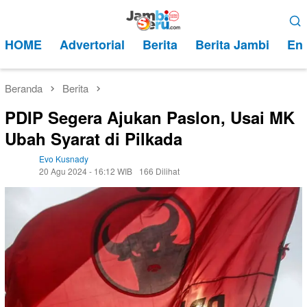
Loncat
Menu
ke
Mobile
HOME
Advertorial
Berita
Berita Jambi
Ent
konten
Beranda
Berita
PDIP Segera Ajukan Paslon, Usai MK
Ubah Syarat di Pilkada
Evo Kusnady
20 Agu 2024 - 16:12 WIB
166 Dilihat