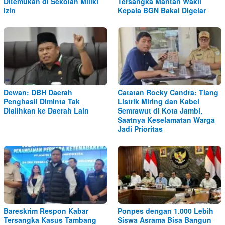
Ditemukan di Sekolah Miliki
Tersangka Mantan Wakil
Izin
Kepala BGN Bakal Digelar
Dewan: DBH Daerah
Catatan Rocky Candra: Tiang
Penghasil Diminta Tak
Listrik Miring dan Kabel
Dialihkan ke Daerah Lain
Semrawut di Kota Jambi,
Saatnya Keselamatan Warga
Jadi Prioritas
Bareskrim Respon Kabar
Ponpes dengan 1.000 Lebih
Tersangka Kasus Tambang
Siswa Asrama Bisa Bangun