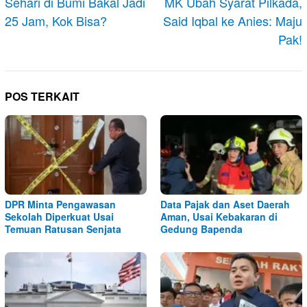
pos
Sehari di Bumi Bakal Jadi
MK Ubah Syarat Pilkada,
25 Jam, Kok Bisa?
Said Iqbal ke Anies: Maju
Pak!
POS TERKAIT
DPR Minta Pengawasan
Data Pajak dan Aset Daerah
Sekolah Diperkuat Usai
Aman, Usai Kebakaran di
Temuan Ratusan Senjata
Gedung Bapenda