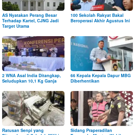
AS Nyatakan Perang Besar
100 Sekolah Rakyat Bakal
Terhadap Kartel, CJNG Jadi
Beroperasi Akhir Agustus Ini
Target Utama
2 WNA Asal India Ditangkap,
66 Kepala Kepala Dapur MBG
Seludupkan 10,1 Kg Ganja
Diberhentikan
Ratusan Senpi yang
Sidang Praperadilan