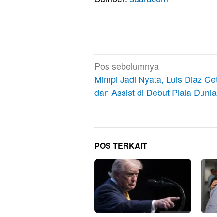
Navigasi
Pos sebelumnya
pos
Mimpi Jadi Nyata, Luis Diaz Ce
dan Assist di Debut Piala Duni
POS TERKAIT