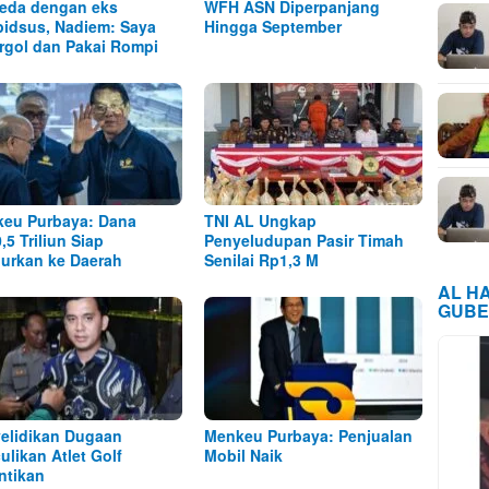
eda dengan eks
WFH ASN Diperpanjang
idsus, Nadiem: Saya
Hingga September
rgol dan Pakai Rompi
eu Purbaya: Dana
TNI AL Ungkap
,5 Triliun Siap
Penyeludupan Pasir Timah
lurkan ke Daerah
Senilai Rp1,3 M
AL H
GUBE
elidikan Dugaan
Menkeu Purbaya: Penjualan
ulikan Atlet Golf
Mobil Naik
ntikan