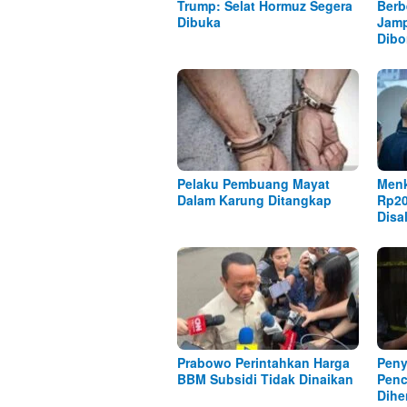
Trump: Selat Hormuz Segera
Berb
Dibuka
Jamp
Dibo
Pelaku Pembuang Mayat
Menk
Dalam Karung Ditangkap
Rp20
Disa
Prabowo Perintahkan Harga
Peny
BBM Subsidi Tidak Dinaikan
Penc
Dihe