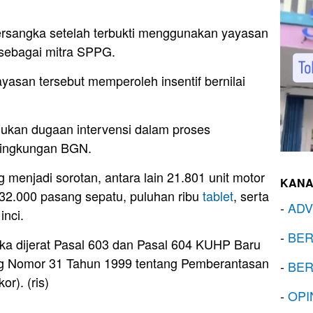
ersangka setelah terbukti menggunakan yayasan
 sebagai mitra SPPG.
asan tersebut memperoleh insentif bernilai
mukan dugaan intervensi dalam proses
 lingkungan BGN.
enjadi sorotan, antara lain 21.801 unit motor
KANA
un, 32.000 pasang sepatu, puluhan ribu
tablet
, serta
-
ADV
inci.
-
BER
gka dijerat Pasal 603 dan Pasal 604 KUHP Baru
g Nomor 31 Tahun 1999 tentang Pemberantasan
-
BER
r). (ris)
-
OPI