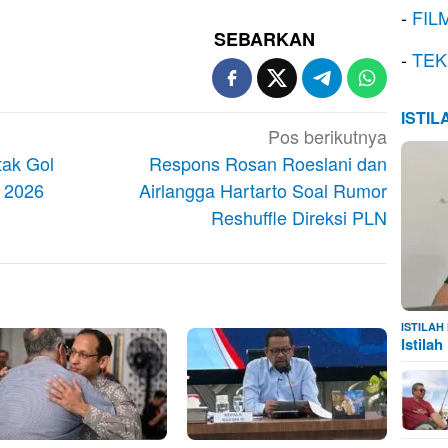
-
FIL
SEBARKAN
-
TEK
ISTI
Pos berikutnya
tak Gol
Respons Rosan Roeslani dan
a 2026
Airlangga Hartarto Soal Rumor
Reshuffle Direksi PLN
ISTILA
Istila