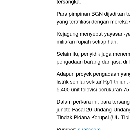
tersangka.
Para pimpinan BGN dijadikan t
yang terafiliasi dengan mereka
Kejagung menyebut yayasan-yay
miliaran rupiah setiap hari.
Selain itu, penyidik juga mene
pengadaan barang dan jasa di
Adapun proyek pengadaan yang m
listrik senilai sekitar Rp1 trili
5.400 unit televisi berukuran 75 
Dalam perkara ini, para tersan
juncto Pasal 20 Undang-Undan
Tindak Pidana Korupsi (UU Tipiko
Sumber:
suaracom