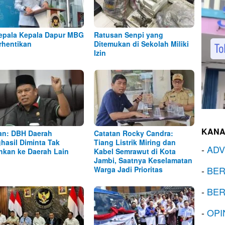
epala Kepala Dapur MBG
Ratusan Senpi yang
rhentikan
Ditemukan di Sekolah Miliki
Izin
KANA
n: DBH Daerah
Catatan Rocky Candra:
hasil Diminta Tak
Tiang Listrik Miring dan
-
ADV
ihkan ke Daerah Lain
Kabel Semrawut di Kota
Jambi, Saatnya Keselamatan
-
BER
Warga Jadi Prioritas
-
BER
-
OPI