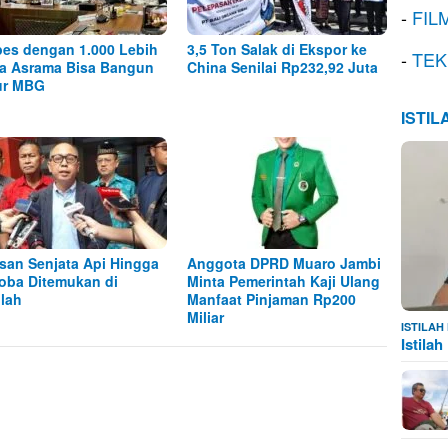
-
FIL
es dengan 1.000 Lebih
3,5 Ton Salak di Ekspor ke
-
TEK
a Asrama Bisa Bangun
China Senilai Rp232,92 Juta
ur MBG
ISTI
san Senjata Api Hingga
Anggota DPRD Muaro Jambi
oba Ditemukan di
Minta Pemerintah Kaji Ulang
lah
Manfaat Pinjaman Rp200
Miliar
ISTILA
Istila