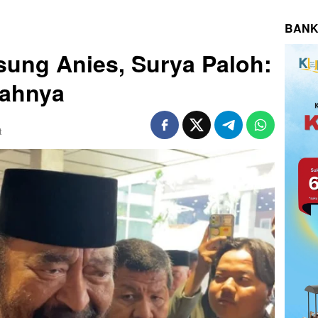
BANK
ung Anies, Surya Paloh:
mahnya
t