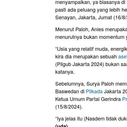
menyampaikan, ya biasanya di b
pasti ada peluang yang lebih h
Senayan, Jakarta, Jumat (16/8/
Menurut Paloh, Anies merupaka
menurutnya bukan momentum y
“Usia yang relatif muda, energ
kira dia merupakan sebuah
ase
(Pilgub Jakarta 2024) bukan saa
katanya.
Sebelumnya, Surya Paloh mema
Baswedan di
Pilkada
Jakarta 20
Ketua Umum Partai Gerindra
P
(15/8/2024).
“Iya jelas itu (Nasdem tidak duk
(uda)