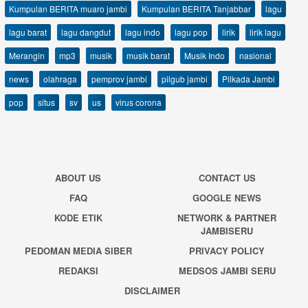
Kumpulan BERITA muaro jambi
Kumpulan BERITA Tanjabbar
lagu
lagu barat
lagu dangdut
lagu indo
lagu pop
lirik
lirik lagu
Merangin
mp3
musik
musik barat
Musik Indo
nasional
news
olahraga
pemprov jambi
pilgub jambi
Pilkada Jambi
pop
situs
sv
us
virus corona
ABOUT US
CONTACT US
FAQ
GOOGLE NEWS
KODE ETIK
NETWORK & PARTNER
JAMBISERU
PEDOMAN MEDIA SIBER
PRIVACY POLICY
REDAKSI
MEDSOS JAMBI SERU
DISCLAIMER