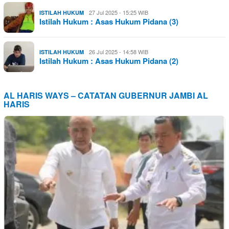
27 Jul 2025 - 15:25 WIB
ISTILAH HUKUM
Istilah Hukum : Asas Hukum Pidana (3)
26 Jul 2025 - 14:58 WIB
ISTILAH HUKUM
Istilah Hukum : Asas Hukum Pidana (2)
AL HARIS WAYS – CATATAN GUBERNUR JAMBI AL
HARIS