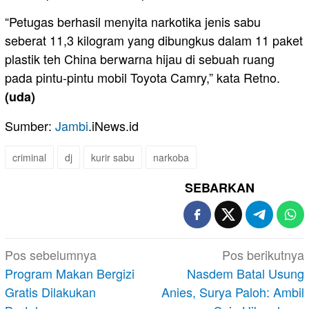
“Petugas berhasil menyita narkotika jenis sabu
seberat 11,3 kilogram yang dibungkus dalam 11 paket
plastik teh China berwarna hijau di sebuah ruang
pada pintu-pintu mobil Toyota Camry,” kata Retno.
(uda)
Sumber:
Jambi
.iNews.id
criminal
dj
kurir sabu
narkoba
SEBARKAN
Navigasi
Pos sebelumnya
Pos berikutnya
pos
Program Makan Bergizi
Nasdem Batal Usung
Gratis Dilakukan
Anies, Surya Paloh: Ambil