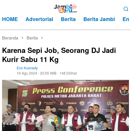
Loncat
Menu
ke
Mobile
HOME
Advertorial
Berita
Berita Jambi
Ent
konten
Beranda
Berita
Karena Sepi Job, Seorang DJ Jadi
Kurir Sabu 11 Kg
Evo Kusnady
16 Agu 2024 - 20:55 WIB
148 Dilihat