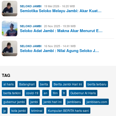
19 Mei 2026 - 16:20 WIB
SELOKO JAMBI
Semiotika Seloko Melayu Jambi: Akar Kuat…
20 Nov 2025 - 19:39 WIB
SELOKO JAMBI
Seloko Adat Jambi : Makna Akar Menurut E…
16 Nov 2025 - 14:41 WIB
SELOKO JAMBI
Seloko Adat Jambi : Nilai Agung Seloko J…
TAG
al haris
Batanghari
berita
Berita Jambi Hari Ini
berita terbaru
berita terkini
covid-19
en
film
fr
Gubernur Al Haris
gubernur jambi
jambi
jambi hari ini
jambiseru
jambiseru.com
jp
kota jambi
kriminal
Kumpulan BERITA haris-sani