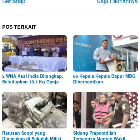
Bertahap
Saja Hikmahnya
POS TERKAIT
2 WNA Asal India Ditangkap,
66 Kepala Kepala Dapur MBG
Seludupkan 10,1 Kg Ganja
Diberhentikan
Ratusan Senpi yang
Sidang Praperadilan
Ditemukan di Sekolah Miliki
Tersangka Mantan Wakil