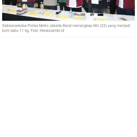
Satresnarkoba Polres Metro Jakarta Barat menangkap MU (23) yang menjadi
kurir sabu 11 kg. Foto: iNewsJambi.id