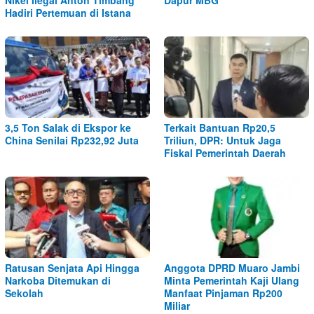
Nikel Ilegal Anton Timbang
Dapur MBG
Hadiri Pertemuan di Istana
3,5 Ton Salak di Ekspor ke
Terkait Bantuan Rp20,5
China Senilai Rp232,92 Juta
Triliun, DPR: Untuk Jaga
Fiskal Pemerintah Daerah
Ratusan Senjata Api Hingga
Anggota DPRD Muaro Jambi
Narkoba Ditemukan di
Minta Pemerintah Kaji Ulang
Sekolah
Manfaat Pinjaman Rp200
Miliar