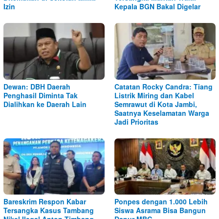
Izin
Kepala BGN Bakal Digelar
Dewan: DBH Daerah
Catatan Rocky Candra: Tiang
Penghasil Diminta Tak
Listrik Miring dan Kabel
Dialihkan ke Daerah Lain
Semrawut di Kota Jambi,
Saatnya Keselamatan Warga
Jadi Prioritas
Bareskrim Respon Kabar
Ponpes dengan 1.000 Lebih
Tersangka Kasus Tambang
Siswa Asrama Bisa Bangun