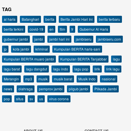
TAG
al haris
Batanghari
berita
Berita Jambi Hari Ini
berita terbaru
berita terkini
covid-19
en
film
fr
Gubernur Al Haris
gubernur jambi
jambi
jambi hari ini
jambiseru
jambiseru.com
jp
kota jambi
kriminal
Kumpulan BERITA haris-sani
Kumpulan BERITA muaro jambi
Kumpulan BERITA Tanjabbar
lagu
lagu barat
lagu dangdut
lagu indo
lagu pop
lirik
lirik lagu
Merangin
mp3
musik
musik barat
Musik Indo
nasional
news
olahraga
pemprov jambi
pilgub jambi
Pilkada Jambi
pop
situs
sv
us
virus corona
ABOUT US
CONTACT US