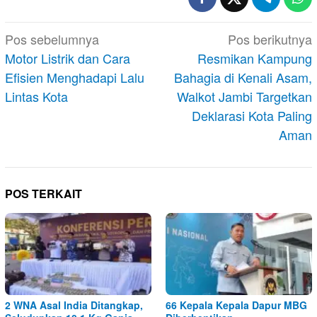
Navigasi
Pos sebelumnya
Pos berikutnya
pos
Motor Listrik dan Cara
Resmikan Kampung
Efisien Menghadapi Lalu
Bahagia di Kenali Asam,
Lintas Kota
Walkot Jambi Targetkan
Deklarasi Kota Paling
Aman
POS TERKAIT
2 WNA Asal India Ditangkap,
66 Kepala Kepala Dapur MBG