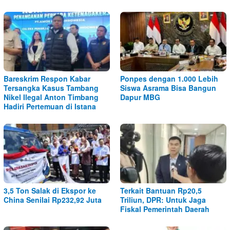
Bareskrim Respon Kabar
Ponpes dengan 1.000 Lebih
Tersangka Kasus Tambang
Siswa Asrama Bisa Bangun
Nikel Ilegal Anton Timbang
Dapur MBG
Hadiri Pertemuan di Istana
3,5 Ton Salak di Ekspor ke
Terkait Bantuan Rp20,5
China Senilai Rp232,92 Juta
Triliun, DPR: Untuk Jaga
Fiskal Pemerintah Daerah