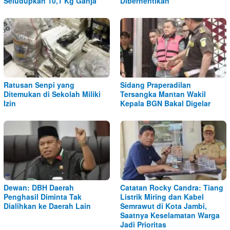
Seludupkan 10,1 Kg Ganja
Diberhentikan
Ratusan Senpi yang
Sidang Praperadilan
Ditemukan di Sekolah Miliki
Tersangka Mantan Wakil
Izin
Kepala BGN Bakal Digelar
Dewan: DBH Daerah
Catatan Rocky Candra: Tiang
Penghasil Diminta Tak
Listrik Miring dan Kabel
Dialihkan ke Daerah Lain
Semrawut di Kota Jambi,
Saatnya Keselamatan Warga
Jadi Prioritas