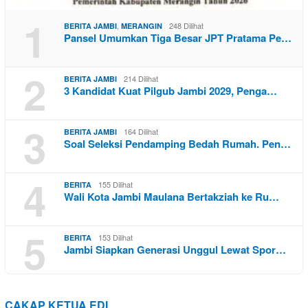
1
,
248 Dilihat
BERITA JAMBI
MERANGIN
Pansel Umumkan Tiga Besar JPT Pratama Pe…
2
214 Dilihat
BERITA JAMBI
3 Kandidat Kuat Pilgub Jambi 2029, Penga…
3
164 Dilihat
BERITA JAMBI
Soal Seleksi Pendamping Bedah Rumah. Pen…
4
155 Dilihat
BERITA
Wali Kota Jambi Maulana Bertakziah ke Ru…
5
153 Dilihat
BERITA
Jambi Siapkan Generasi Unggul Lewat Spor…
CAKAP KETUA EDI