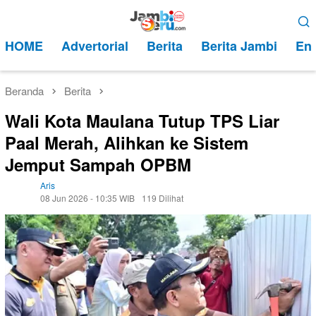
Loncat
Menu
ke
Mobile
HOME
Advertorial
Berita
Berita Jambi
Ent
konten
Beranda
Berita
Wali Kota Maulana Tutup TPS Liar
Paal Merah, Alihkan ke Sistem
Jemput Sampah OPBM
Aris
08 Jun 2026 - 10:35 WIB
119 Dilihat