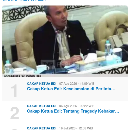
1
07 Agu 2026 - 14:09 WIB
CAKAP KETUA EDI
Cakap Ketua Edi: Keselamatan di Perlinta…
2
06 Agu 2026 - 02:22 WIB
CAKAP KETUA EDI
Cakap Ketua Edi: Tentang Tragedy Kebakar…
19 Jul 2026 - 12:53 WIB
CAKAP KETUA EDI