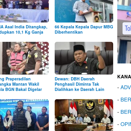
A Asal India Ditangkap,
66 Kepala Kepala Dapur MBG
dupkan 10,1 Kg Ganja
Diberhentikan
KANA
ng Praperadilan
Dewan: DBH Daerah
angka Mantan Wakil
Penghasil Diminta Tak
-
ADV
la BGN Bakal Digelar
Dialihkan ke Daerah Lain
-
BER
-
BER
-
OPI