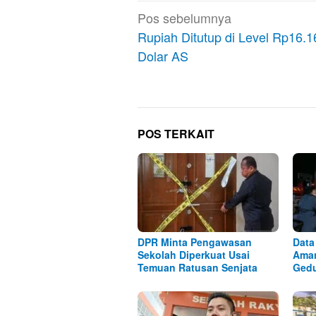
Navigasi
Pos sebelumnya
pos
Rupiah Ditutup di Level Rp16.1
Dolar AS
POS TERKAIT
DPR Minta Pengawasan
Data
Sekolah Diperkuat Usai
Aman
Temuan Ratusan Senjata
Ged