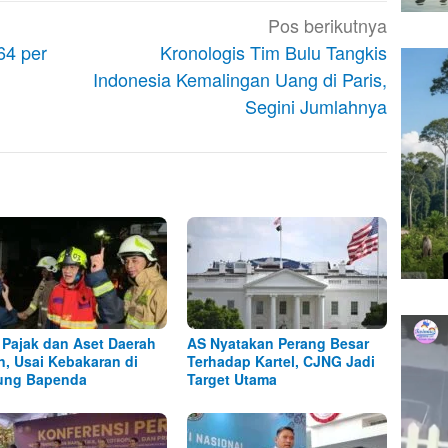
Pos berikutnya
64 per
Kronologis Tim Bulu Tangkis
Indonesia Kemalingan Uang di Paris,
Segini Jumlahnya
 Pajak dan Aset Daerah
AS Nyatakan Perang Besar
, Usai Kebakaran di
Terhadap Kartel, CJNG Jadi
ung Bapenda
Target Utama