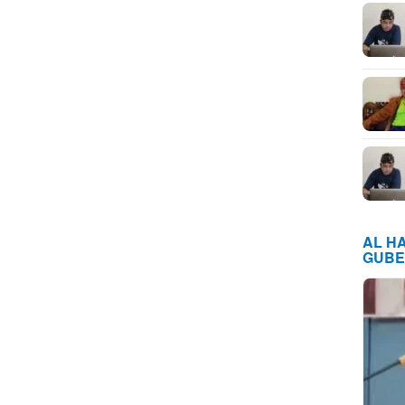
AL H
GUBE