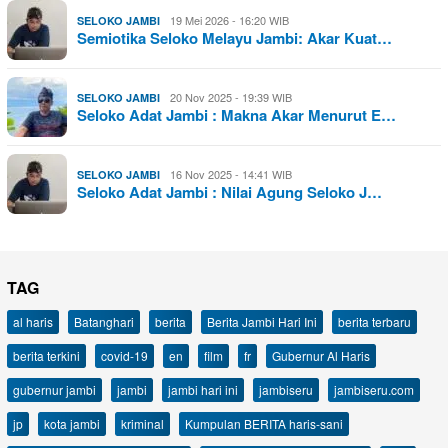
19 Mei 2026 - 16:20 WIB
SELOKO JAMBI
Semiotika Seloko Melayu Jambi: Akar Kuat…
20 Nov 2025 - 19:39 WIB
SELOKO JAMBI
Seloko Adat Jambi : Makna Akar Menurut E…
16 Nov 2025 - 14:41 WIB
SELOKO JAMBI
Seloko Adat Jambi : Nilai Agung Seloko J…
TAG
al haris
Batanghari
berita
Berita Jambi Hari Ini
berita terbaru
berita terkini
covid-19
en
film
fr
Gubernur Al Haris
gubernur jambi
jambi
jambi hari ini
jambiseru
jambiseru.com
jp
kota jambi
kriminal
Kumpulan BERITA haris-sani