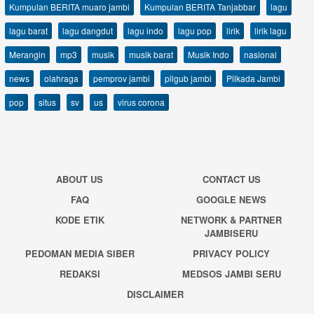
Kumpulan BERITA muaro jambi
Kumpulan BERITA Tanjabbar
lagu
lagu barat
lagu dangdut
lagu indo
lagu pop
lirik
lirik lagu
Merangin
mp3
musik
musik barat
Musik Indo
nasional
news
olahraga
pemprov jambi
pilgub jambi
Pilkada Jambi
pop
situs
sv
us
virus corona
ABOUT US
CONTACT US
FAQ
GOOGLE NEWS
KODE ETIK
NETWORK & PARTNER
JAMBISERU
PEDOMAN MEDIA SIBER
PRIVACY POLICY
REDAKSI
MEDSOS JAMBI SERU
DISCLAIMER