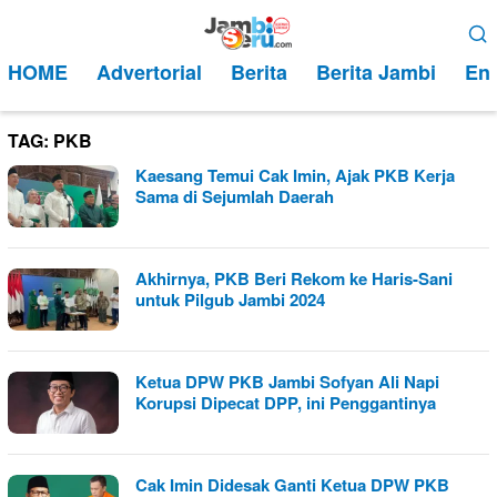
Loncat
Menu
ke
Mobile
HOME
Advertorial
Berita
Berita Jambi
Ent
konten
TAG:
PKB
Kaesang Temui Cak Imin, Ajak PKB Kerja
Sama di Sejumlah Daerah
Akhirnya, PKB Beri Rekom ke Haris-Sani
untuk Pilgub Jambi 2024
Ketua DPW PKB Jambi Sofyan Ali Napi
Korupsi Dipecat DPP, ini Penggantinya
Cak Imin Didesak Ganti Ketua DPW PKB