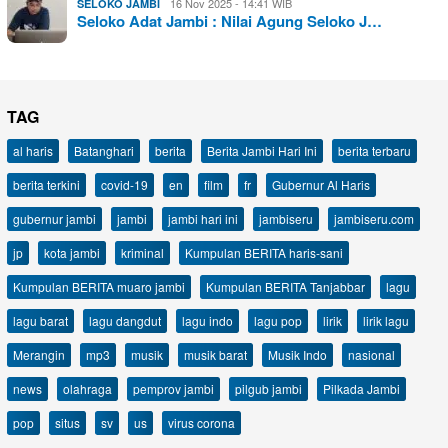
16 Nov 2025 - 14:41 WIB
SELOKO JAMBI
Seloko Adat Jambi : Nilai Agung Seloko J…
TAG
al haris
Batanghari
berita
Berita Jambi Hari Ini
berita terbaru
berita terkini
covid-19
en
film
fr
Gubernur Al Haris
gubernur jambi
jambi
jambi hari ini
jambiseru
jambiseru.com
jp
kota jambi
kriminal
Kumpulan BERITA haris-sani
Kumpulan BERITA muaro jambi
Kumpulan BERITA Tanjabbar
lagu
lagu barat
lagu dangdut
lagu indo
lagu pop
lirik
lirik lagu
Merangin
mp3
musik
musik barat
Musik Indo
nasional
news
olahraga
pemprov jambi
pilgub jambi
Pilkada Jambi
pop
situs
sv
us
virus corona