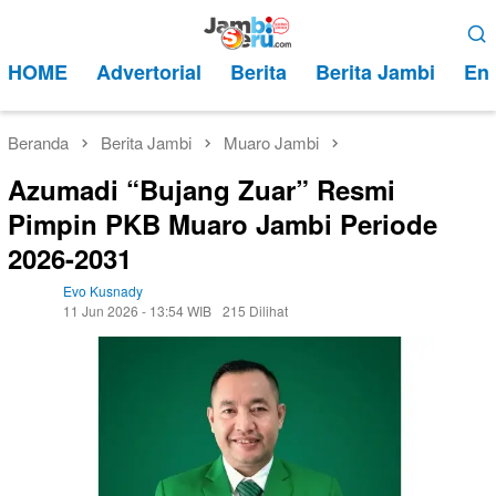
Loncat
Menu
ke
Mobile
HOME
Advertorial
Berita
Berita Jambi
Ent
konten
Beranda
Berita Jambi
Muaro Jambi
Azumadi “Bujang Zuar” Resmi
Pimpin PKB Muaro Jambi Periode
2026-2031
Evo Kusnady
11 Jun 2026 - 13:54 WIB
215 Dilihat