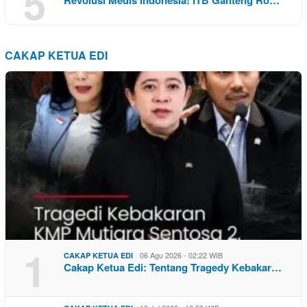
5
Revolusi Medis Indonesia! ITB Ganteng Ro…
CAKAP KETUA EDI
1
06 Agu 2026 - 02:22 WIB
CAKAP KETUA EDI
Cakap Ketua Edi: Tentang Tragedy Kebakar…