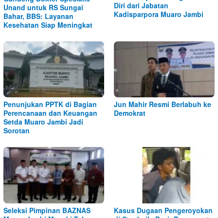
Diri dari Jabatan
Unand untuk RS Sungai
Kadisparpora Muaro Jambi
Bahar, BBS: Layanan
Kesehatan Siap Meningkat
Penunjukan PPTK di Bagian
Jun Mahir Resmi Berlabuh ke
Perencanaan dan Keuangan
Demokrat
Setda Muaro Jambi Jadi
Sorotan
Seleksi Pimpinan BAZNAS
Kasus Dugaan Pengeroyokan