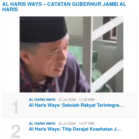
AL HARIS WAYS – CATATAN GUBERNUR JAMBI AL
HARIS
1
31 Jul 2026 - 11:35 WIB
AL HARIS WAYS
Al Haris Ways: Sekolah Rakyat Terintegra…
2
22 Jul 2026 - 14:07 WIB
AL HARIS WAYS
Al Haris Ways: Titip Derajat Kesehatan J…