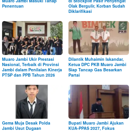
Muaro Jambi Masuki Tahap
di Stockpile Pasir Penyengat
Penentuan
Olak Bergulir, Korban Sudah
Diklarifikasi
Muaro Jambi Ukir Prestasi
Dilantik Muhaimin Iskandar,
Nasional, Terbaik di Provinsi
Ketua DPC PKB Muaro Jambi
Jambi dalam Penilaian Kinerja
Siap Tancap Gas Besarkan
PTSP dan PPB Tahun 2026
Partai
Gema Muja Desak Polda
Bupati Muaro Jambi Ajukan
Jambi Usut Dugaan
KUA-PPAS 2027, Fokus