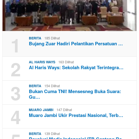
1
185 Dilihat
BERITA
Bujang Zuar Hadiri Pelantikan Persatuan …
2
163 Dilihat
AL HARIS WAYS
Al Haris Ways: Sekolah Rakyat Terintegra…
3
154 Dilihat
BERITA
Bukan Cuma TNI! Mensesneg Buka Suara:
Gu…
4
147 Dilihat
MUARO JAMBI
Muaro Jambi Ukir Prestasi Nasional, Terb…
139 Dilihat
BERITA