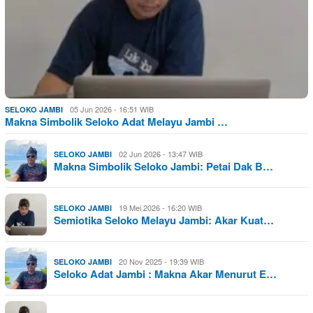
05 Jun 2026 - 16:51 WIB
SELOKO JAMBI
Makna Simbolik Seloko Adat Melayu Jambi …
02 Jun 2026 - 13:47 WIB
SELOKO JAMBI
Makna Simbolik Seloko Jambi: Petai Dak B…
19 Mei 2026 - 16:20 WIB
SELOKO JAMBI
Semiotika Seloko Melayu Jambi: Akar Kuat…
20 Nov 2025 - 19:39 WIB
SELOKO JAMBI
Seloko Adat Jambi : Makna Akar Menurut E…