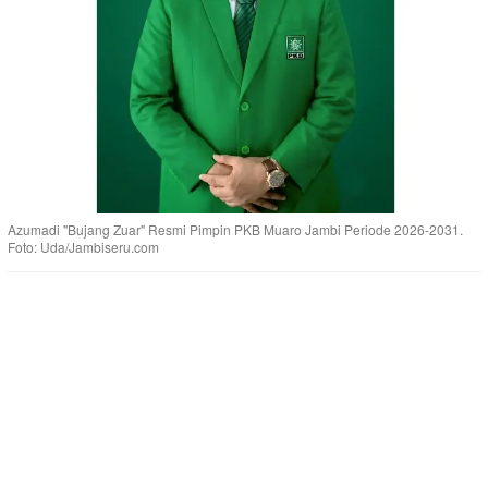
Azumadi "Bujang Zuar" Resmi Pimpin PKB Muaro Jambi Periode 2026-2031.
Foto: Uda/Jambiseru.com