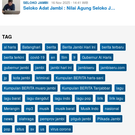
16 Nov 2025 - 14:41 WIB
SELOKO JAMBI
Seloko Adat Jambi : Nilai Agung Seloko J…
TAG
al haris
Batanghari
berita
Berita Jambi Hari Ini
berita terbaru
berita terkini
covid-19
en
film
fr
Gubernur Al Haris
gubernur jambi
jambi
jambi hari ini
jambiseru
jambiseru.com
jp
kota jambi
kriminal
Kumpulan BERITA haris-sani
Kumpulan BERITA muaro jambi
Kumpulan BERITA Tanjabbar
lagu
lagu barat
lagu dangdut
lagu indo
lagu pop
lirik
lirik lagu
Merangin
mp3
musik
musik barat
Musik Indo
nasional
news
olahraga
pemprov jambi
pilgub jambi
Pilkada Jambi
pop
situs
sv
us
virus corona