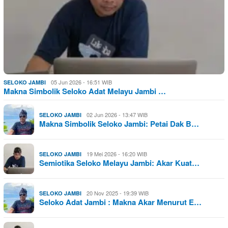
05 Jun 2026 - 16:51 WIB
SELOKO JAMBI
Makna Simbolik Seloko Adat Melayu Jambi …
02 Jun 2026 - 13:47 WIB
SELOKO JAMBI
Makna Simbolik Seloko Jambi: Petai Dak B…
19 Mei 2026 - 16:20 WIB
SELOKO JAMBI
Semiotika Seloko Melayu Jambi: Akar Kuat…
20 Nov 2025 - 19:39 WIB
SELOKO JAMBI
Seloko Adat Jambi : Makna Akar Menurut E…