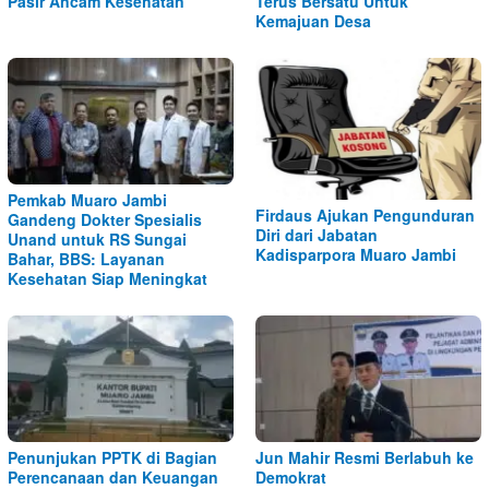
Pasir Ancam Kesehatan
Terus Bersatu Untuk
Kemajuan Desa
Pemkab Muaro Jambi
Firdaus Ajukan Pengunduran
Gandeng Dokter Spesialis
Diri dari Jabatan
Unand untuk RS Sungai
Kadisparpora Muaro Jambi
Bahar, BBS: Layanan
Kesehatan Siap Meningkat
Penunjukan PPTK di Bagian
Jun Mahir Resmi Berlabuh ke
Perencanaan dan Keuangan
Demokrat