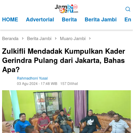
Loncat
Menu
ke
Mobile
HOME
Advertorial
Berita
Berita Jambi
Ent
konten
Beranda
Berita Jambi
Muaro Jambi
Zulkifli Mendadak Kumpulkan Kader
Gerindra Pulang dari Jakarta, Bahas
Apa?
Rahmadhoni Yusal
03 Agu 2024 - 17:48 WIB
157 Dilihat