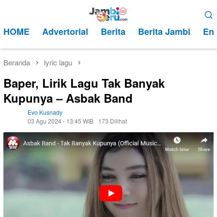
Loncat
Menu
ke
Mobile
HOME
Advertorial
Berita
Berita Jambi
Ent
konten
Beranda
lyric lagu
Baper, Lirik Lagu Tak Banyak
Kupunya – Asbak Band
Evo Kusnady
03 Agu 2024 - 13:45 WIB
173 Dilihat