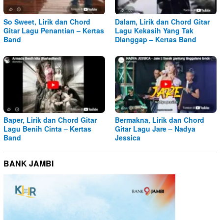
So Sweet, Lirik dan Chord
Dalam, Lirik dan Chord Gitar
Gitar Lagu Penantian – Kertas
Lagu Kekasih Yang Tak
Band
Dianggap – Kertas Band
Baper, Lirik dan Chord Gitar
Bermakna, Lirik dan Chord
Lagu Benih Cinta – Kertas
Gitar Lagu Jare – Nadya
Band
Jessica
BANK JAMBI