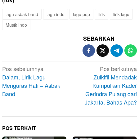
(fok)
lagu asbak band
lagu indo
lagu pop
lirik
lirik lagu
Musik Indo
SEBARKAN
Navigasi
Pos sebelumnya
Pos berikutnya
pos
Dalam, Lirik Lagu
Zulkifli Mendadak
Menguras Hati – Asbak
Kumpulkan Kader
Band
Gerindra Pulang dari
Jakarta, Bahas Apa?
POS TERKAIT