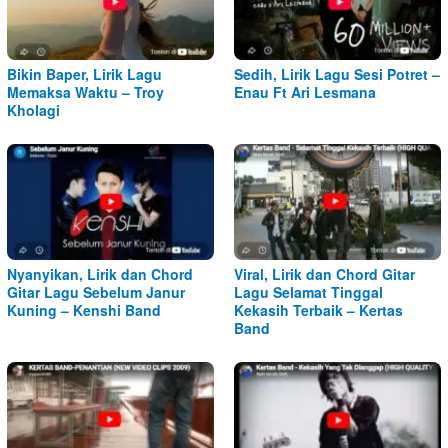
Bikin Baper, Lirik Lagu
Sedih, Lirik Lagu Sesi Potret –
Memaksa Waktu – Troy
Enau Ft Ari Lesmana
Kholagi
Nyanyikan, Lirik dan Chord
Viral, Lirik dan Chord Gitar
Gitar Lagu Sebelum Janur
Lagu Selamat Tinggal
Kuning – Kenshi Band
Kekasih Terbaik – Kertas
Band