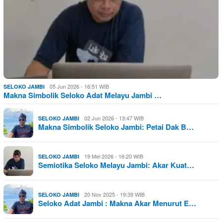
05 Jun 2026 - 16:51 WIB
SELOKO JAMBI
Makna Simbolik Seloko Adat Melayu Jambi …
02 Jun 2026 - 13:47 WIB
SELOKO JAMBI
Makna Simbolik Seloko Jambi: Petai Dak B…
19 Mei 2026 - 16:20 WIB
SELOKO JAMBI
Semiotika Seloko Melayu Jambi: Akar Kuat…
20 Nov 2025 - 19:39 WIB
SELOKO JAMBI
Seloko Adat Jambi : Makna Akar Menurut E…