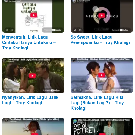
Menyentuh, Lirik Lagu
So Sweet, Lirik Lagu
Cintaku Hanya Untukmu –
Perempuanku – Troy Kholagi
Troy Kholagi
Nyanyikan, Lirik Lagu Balik
Bermakna, Lirik Lagu Kita
Lagi – Troy Kholagi
Lagi (Bukan Lagi?) – Troy
Kholagi