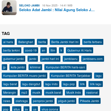
16 Nov 2025 - 14:41 WIB
SELOKO JAMBI
Seloko Adat Jambi : Nilai Agung Seloko J…
TAG
al haris
Batanghari
berita
Berita Jambi Hari Ini
berita terbaru
berita terkini
covid-19
en
film
fr
Gubernur Al Haris
gubernur jambi
jambi
jambi hari ini
jambiseru
jambiseru.com
jp
kota jambi
kriminal
Kumpulan BERITA haris-sani
Kumpulan BERITA muaro jambi
Kumpulan BERITA Tanjabbar
lagu
lagu barat
lagu dangdut
lagu indo
lagu pop
lirik
lirik lagu
Merangin
mp3
musik
musik barat
Musik Indo
nasional
news
olahraga
pemprov jambi
pilgub jambi
Pilkada Jambi
pop
situs
sv
us
virus corona