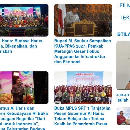
-
FIL
-
TEK
ISTI
i Haris: Budaya Harus
Bupati M. Syukur Sampaikan
ga, Dikenalkan, dan
KUA-PPAS 2027: Pemkab
riskan
Merangin Geser Fokus
Anggaran ke Infrastruktur
dan Ekonomi
ISTILA
Istila
rnur Al Haris dan
Buka MPLS SRT 1 Tanjabtim,
eri Kebudayaan RI Buka
Pesan Gubernur Al Haris:
aragam Negeriku “Dari
Tekun Belajar dan Terima
i untuk Indonesia”,
Kasih ke Pemerintah Pusat
uat Pelestarian Budaya