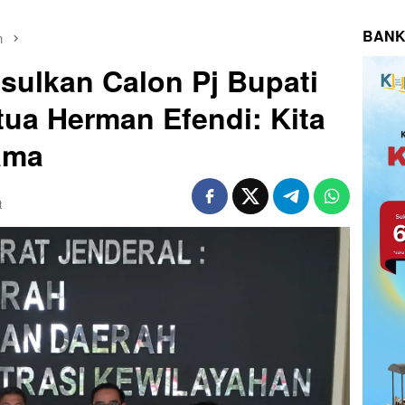
BANK
n
Usulkan Calon Pj Bupati
tua Herman Efendi: Kita
ama
t