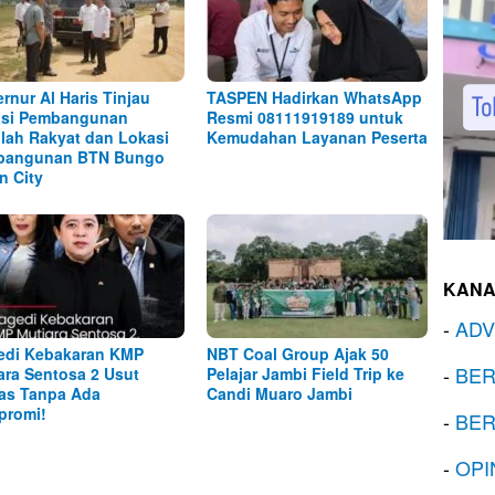
rnur Al Haris Tinjau
TASPEN Hadirkan WhatsApp
asi Pembangunan
Resmi 08111919189 untuk
lah Rakyat dan Lokasi
Kemudahan Layanan Peserta
bangunan BTN Bungo
n City
KANA
-
ADV
edi Kebakaran KMP
NBT Coal Group Ajak 50
-
BER
ara Sentosa 2 Usut
Pelajar Jambi Field Trip ke
as Tanpa Ada
Candi Muaro Jambi
promi!
-
BER
-
OPI