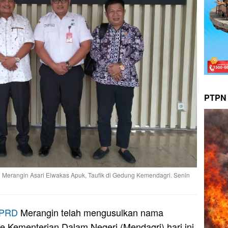
PTPN 
erangin Asari Elwakas Apuk, Taufik di Gedung Kemendagri. Senin
PRD
Merangin telah mengusulkan nama
ke Kementerian Dalam Negeri (Mendagri) hari ini.