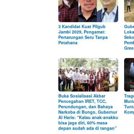
3 Kandidat Kuat Pilgub
Gube
Jambi 2029, Pengamat:
Lok
Pertarungan Seru Tanpa
Seko
Petahana
Pem
Gree
Buka Sosialisasi Akbar
Trag
Pencegahan IRET, TCC,
Muti
Perundungan, dan Bahaya
Tunt
Narkoba di Bungo, Gubernur
Kom
Al Haris: “Kalau anak-anakku
bisa jaga diri, 60% masa
depan sudah ada di tangan”