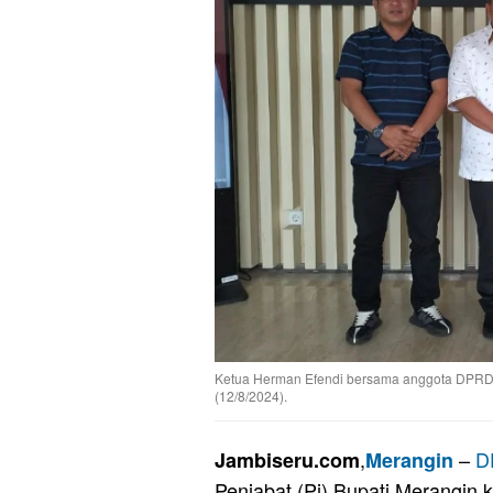
Ketua Herman Efendi bersama anggota DPRD M
(12/8/2024).
,
–
D
Jambiseru.com
Merangin
Penjabat (Pj) Bupati Merangin 