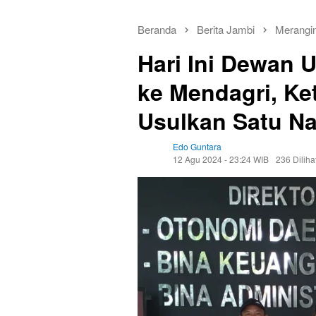
Beranda
Berita Jambi
Merangi
Hari Ini Dewan 
ke Mendagri, Ke
Usulkan Satu N
Edo Guntara
12 Agu 2024 - 23:24 WIB
236 Diliha