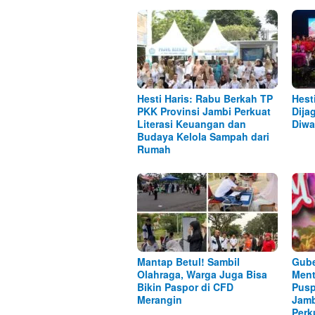
Hesti Haris: Rabu Berkah TP
Hest
PKK Provinsi Jambi Perkuat
Dija
Literasi Keuangan dan
Diwa
Budaya Kelola Sampah dari
Rumah
Mantap Betul! Sambil
Gube
Olahraga, Warga Juga Bisa
Ment
Bikin Paspor di CFD
Pusp
Merangin
Jamb
Perk