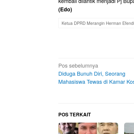
kembali dilantik menjadi Pj Bup
(Edo)
Ketua DPRD Merangin Herman Efend
Navigasi
Pos sebelumnya
pos
Diduga Bunuh Diri, Seorang
Mahasiswa Tewas di Kamar Ko
POS TERKAIT