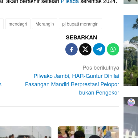
ati akan berakhir setelah
Pilkada
serentak 2024
.
i
mendagri
Merangin
pj bupati merangin
SEBARKAN
Pos berikutnya
Pilwako Jambi, HAR-Guntur Dinilai
s
Pasangan Mandiri Berprestasi Pelopor
bukan Pengekor