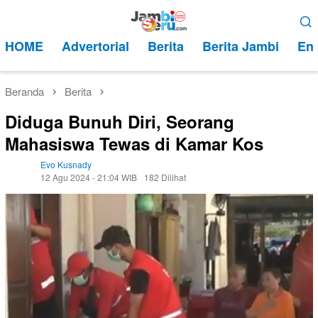
Loncat
Menu
ke
Mobile
HOME
Advertorial
Berita
Berita Jambi
Ent
konten
Beranda
Berita
Diduga Bunuh Diri, Seorang
Mahasiswa Tewas di Kamar Kos
Evo Kusnady
12 Agu 2024 - 21:04 WIB
182 Dilihat