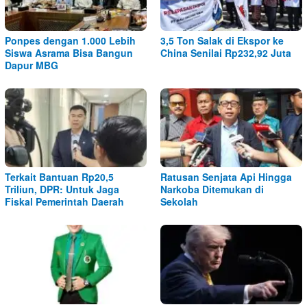
Ponpes dengan 1.000 Lebih
3,5 Ton Salak di Ekspor ke
Siswa Asrama Bisa Bangun
China Senilai Rp232,92 Juta
Dapur MBG
Terkait Bantuan Rp20,5
Ratusan Senjata Api Hingga
Triliun, DPR: Untuk Jaga
Narkoba Ditemukan di
Fiskal Pemerintah Daerah
Sekolah