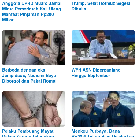
Anggota DPRD Muaro Jambi
Trump: Selat Hormuz Segera
Minta Pemerintah Kaji Ulang
Dibuka
Manfaat Pinjaman Rp200
Miliar
Berbeda dengan eks
WFH ASN Diperpanjang
Jampidsus, Nadiem: Saya
Hingga September
Diborgol dan Pakai Rompi
Pelaku Pembuang Mayat
Menkeu Purbaya: Dana
Dalam Karung Ditangkap
Rp20,5 Triliun Siap Disalurkan