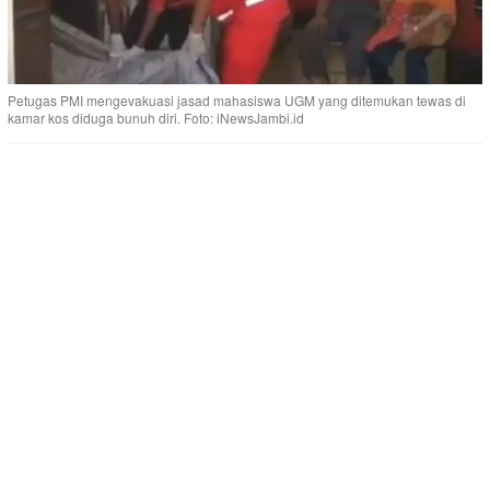
Petugas PMI mengevakuasi jasad mahasiswa UGM yang ditemukan tewas di
kamar kos diduga bunuh diri. Foto: iNewsJambi.id