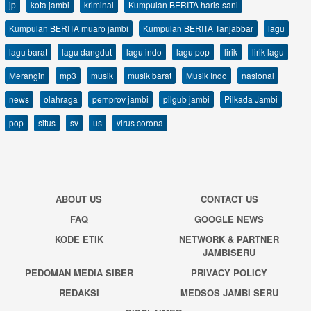
jp
kota jambi
kriminal
Kumpulan BERITA haris-sani
Kumpulan BERITA muaro jambi
Kumpulan BERITA Tanjabbar
lagu
lagu barat
lagu dangdut
lagu indo
lagu pop
lirik
lirik lagu
Merangin
mp3
musik
musik barat
Musik Indo
nasional
news
olahraga
pemprov jambi
pilgub jambi
Pilkada Jambi
pop
situs
sv
us
virus corona
ABOUT US
CONTACT US
FAQ
GOOGLE NEWS
KODE ETIK
NETWORK & PARTNER
JAMBISERU
PEDOMAN MEDIA SIBER
PRIVACY POLICY
REDAKSI
MEDSOS JAMBI SERU