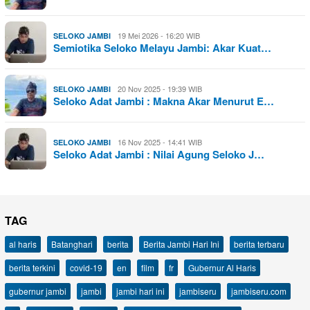
19 Mei 2026 - 16:20 WIB
SELOKO JAMBI
Semiotika Seloko Melayu Jambi: Akar Kuat…
20 Nov 2025 - 19:39 WIB
SELOKO JAMBI
Seloko Adat Jambi : Makna Akar Menurut E…
16 Nov 2025 - 14:41 WIB
SELOKO JAMBI
Seloko Adat Jambi : Nilai Agung Seloko J…
TAG
al haris
Batanghari
berita
Berita Jambi Hari Ini
berita terbaru
berita terkini
covid-19
en
film
fr
Gubernur Al Haris
gubernur jambi
jambi
jambi hari ini
jambiseru
jambiseru.com