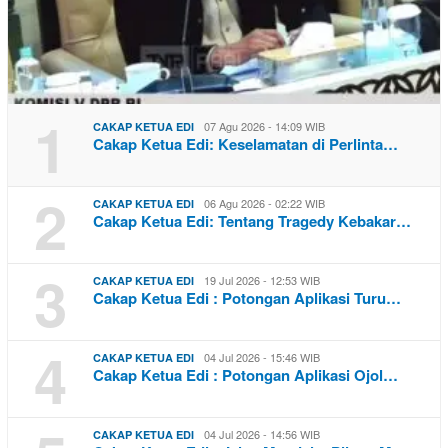
1
07 Agu 2026 - 14:09 WIB
CAKAP KETUA EDI
Cakap Ketua Edi: Keselamatan di Perlinta…
2
06 Agu 2026 - 02:22 WIB
CAKAP KETUA EDI
Cakap Ketua Edi: Tentang Tragedy Kebakar…
3
19 Jul 2026 - 12:53 WIB
CAKAP KETUA EDI
Cakap Ketua Edi : Potongan Aplikasi Turu…
4
04 Jul 2026 - 15:46 WIB
CAKAP KETUA EDI
Cakap Ketua Edi : Potongan Aplikasi Ojol…
04 Jul 2026 - 14:56 WIB
CAKAP KETUA EDI