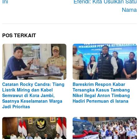
Ini
Efendi: Kita Usulkan Satu
Nama
POS TERKAIT
Catatan Rocky Candra: Tiang
Bareskrim Respon Kabar
Listrik Miring dan Kabel
Tersangka Kasus Tambang
Semrawut di Kota Jambi,
Nikel Ilegal Anton Timbang
Saatnya Keselamatan Warga
Hadiri Pertemuan di Istana
Jadi Prioritas