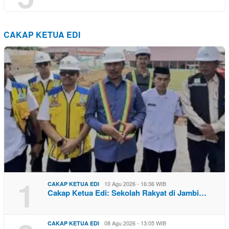
CAKAP KETUA EDI
1
10 Agu 2026 - 16:36 WIB
CAKAP KETUA EDI
Cakap Ketua Edi: Sekolah Rakyat di Jambi…
08 Agu 2026 - 13:05 WIB
CAKAP KETUA EDI