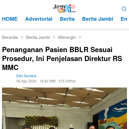
Loncat
Menu
ke
Mobile
HOME
Advertorial
Berita
Berita Jambi
Ent
konten
Beranda
Berita Jambi
Merangin
Penanganan Pasien BBLR Sesuai
Prosedur, Ini Penjelasan Direktur RS
MMC
Edo Guntara
06 Agu 2024 - 18:42 WIB
515 Dilihat