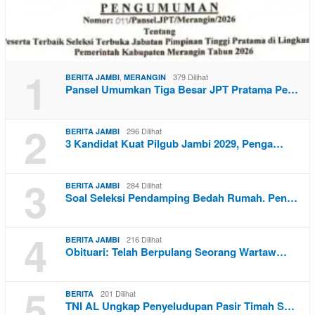
1
,
379 Dilihat
BERITA JAMBI
MERANGIN
Pansel Umumkan Tiga Besar JPT Pratama Pe…
2
296 Dilihat
BERITA JAMBI
3 Kandidat Kuat Pilgub Jambi 2029, Penga…
3
284 Dilihat
BERITA JAMBI
Soal Seleksi Pendamping Bedah Rumah. Pen…
4
216 Dilihat
BERITA JAMBI
Obituari: Telah Berpulang Seorang Wartaw…
5
201 Dilihat
BERITA
TNI AL Ungkap Penyeludupan Pasir Timah S…