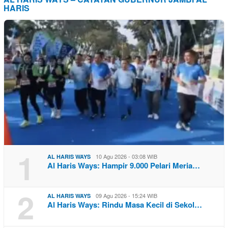
HARIS
1
10 Agu 2026 - 03:08 WIB
AL HARIS WAYS
Al Haris Ways: Hampir 9.000 Pelari Meria…
2
09 Agu 2026 - 15:24 WIB
AL HARIS WAYS
Al Haris Ways: Rindu Masa Kecil di Sekol…