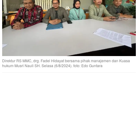
Direktur RS MMC, drg. Fadel Hidayat bersama pihak manajemen dan Kuasa
hukum Musri Nauli SH. Selasa (6/8/2024). foto: Edo Guntara