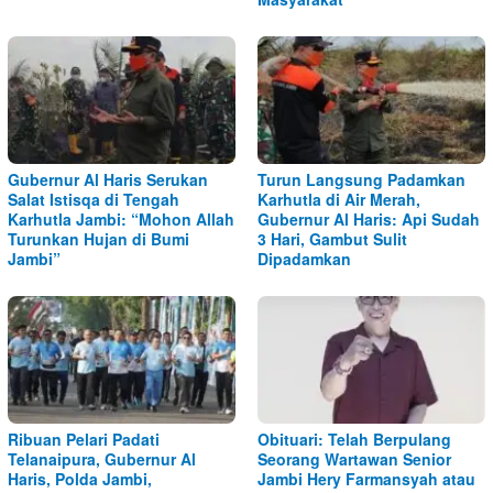
Gubernur Al Haris Serukan
Turun Langsung Padamkan
Salat Istisqa di Tengah
Karhutla di Air Merah,
Karhutla Jambi: “Mohon Allah
Gubernur Al Haris: Api Sudah
Turunkan Hujan di Bumi
3 Hari, Gambut Sulit
Jambi”
Dipadamkan
Ribuan Pelari Padati
Obituari: Telah Berpulang
Telanaipura, Gubernur Al
Seorang Wartawan Senior
Haris, Polda Jambi,
Jambi Hery Farmansyah atau