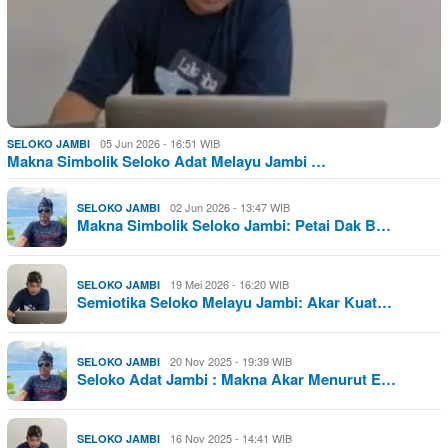
05 Jun 2026 - 16:51 WIB
SELOKO JAMBI
Makna Simbolik Seloko Adat Melayu Jambi …
02 Jun 2026 - 13:47 WIB
SELOKO JAMBI
Makna Simbolik Seloko Jambi: Petai Dak B…
19 Mei 2026 - 16:20 WIB
SELOKO JAMBI
Semiotika Seloko Melayu Jambi: Akar Kuat…
20 Nov 2025 - 19:39 WIB
SELOKO JAMBI
Seloko Adat Jambi : Makna Akar Menurut E…
16 Nov 2025 - 14:41 WIB
SELOKO JAMBI