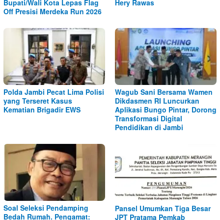
Bupati/Wali Kota Lepas Flag
Hery Rawas
Off Presisi Merdeka Run 2026
Polda Jambi Pecat Lima Polisi
Wagub Sani Bersama Wamen
yang Terseret Kasus
Dikdasmen RI Luncurkan
Kematian Brigadir EWS
Aplikasi Bungo Pintar, Dorong
Transformasi Digital
Pendidikan di Jambi
Soal Seleksi Pendamping
Pansel Umumkan Tiga Besar
Bedah Rumah. Pengamat:
JPT Pratama Pemkab