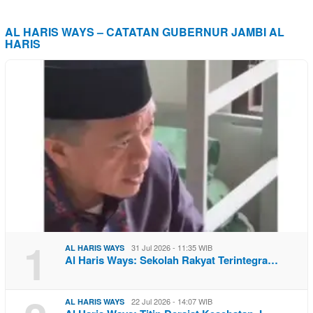
AL HARIS WAYS – CATATAN GUBERNUR JAMBI AL
HARIS
1
31 Jul 2026 - 11:35 WIB
AL HARIS WAYS
Al Haris Ways: Sekolah Rakyat Terintegra…
22 Jul 2026 - 14:07 WIB
AL HARIS WAYS