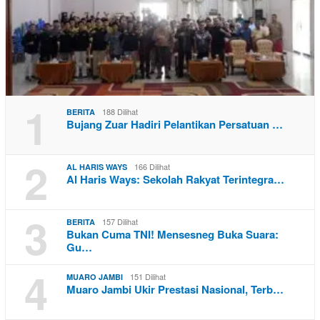
1
188 Dilihat
BERITA
Bujang Zuar Hadiri Pelantikan Persatuan …
2
166 Dilihat
AL HARIS WAYS
Al Haris Ways: Sekolah Rakyat Terintegra…
3
157 Dilihat
BERITA
Bukan Cuma TNI! Mensesneg Buka Suara:
Gu…
4
151 Dilihat
MUARO JAMBI
Muaro Jambi Ukir Prestasi Nasional, Terb…