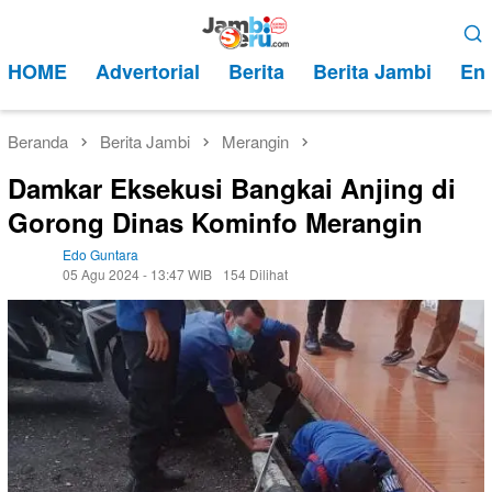
Loncat
Menu
ke
Mobile
HOME
Advertorial
Berita
Berita Jambi
Ent
konten
Beranda
Berita Jambi
Merangin
Damkar Eksekusi Bangkai Anjing di
Gorong Dinas Kominfo Merangin
Edo Guntara
05 Agu 2024 - 13:47 WIB
154 Dilihat