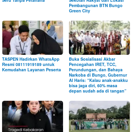
Pembangunan BTN Bungo
Green City
TASPEN Hadirkan WhatsApp
Buka Sosialisasi Akbar
Resmi 08111919189 untuk
Pencegahan IRET, TCC,
Kemudahan Layanan Peserta
Perundungan, dan Bahaya
Narkoba di Bungo, Gubernur
Al Haris: “Kalau anak-anakku
bisa jaga diri, 60% masa
depan sudah ada di tangan”