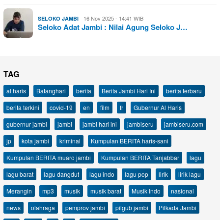
16 Nov 2025 - 14:41 WIB
SELOKO JAMBI
Seloko Adat Jambi : Nilai Agung Seloko J…
TAG
al haris
Batanghari
berita
Berita Jambi Hari Ini
berita terbaru
berita terkini
covid-19
en
film
fr
Gubernur Al Haris
gubernur jambi
jambi
jambi hari ini
jambiseru
jambiseru.com
jp
kota jambi
kriminal
Kumpulan BERITA haris-sani
Kumpulan BERITA muaro jambi
Kumpulan BERITA Tanjabbar
lagu
lagu barat
lagu dangdut
lagu indo
lagu pop
lirik
lirik lagu
Merangin
mp3
musik
musik barat
Musik Indo
nasional
news
olahraga
pemprov jambi
pilgub jambi
Pilkada Jambi