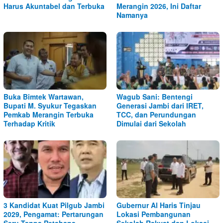
Harus Akuntabel dan Terbuka
Merangin 2026, Ini Daftar
Namanya
Buka Bimtek Wartawan,
Wagub Sani: Bentengi
Bupati M. Syukur Tegaskan
Generasi Jambi dari IRET,
Pemkab Merangin Terbuka
TCC, dan Perundungan
Terhadap Kritik
Dimulai dari Sekolah
3 Kandidat Kuat Pilgub Jambi
Gubernur Al Haris Tinjau
2029, Pengamat: Pertarungan
Lokasi Pembangunan
Seru Tanpa Petahana
Sekolah Rakyat dan Lokasi