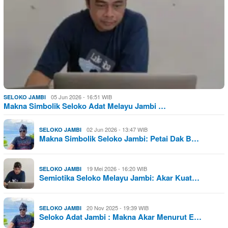
05 Jun 2026 - 16:51 WIB
SELOKO JAMBI
Makna Simbolik Seloko Adat Melayu Jambi …
02 Jun 2026 - 13:47 WIB
SELOKO JAMBI
Makna Simbolik Seloko Jambi: Petai Dak B…
19 Mei 2026 - 16:20 WIB
SELOKO JAMBI
Semiotika Seloko Melayu Jambi: Akar Kuat…
20 Nov 2025 - 19:39 WIB
SELOKO JAMBI
Seloko Adat Jambi : Makna Akar Menurut E…