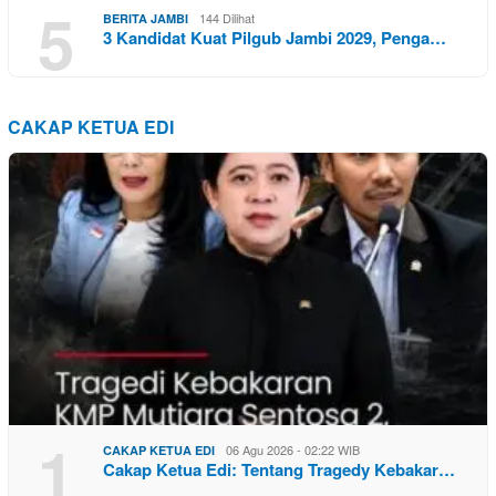
5
144 Dilihat
BERITA JAMBI
3 Kandidat Kuat Pilgub Jambi 2029, Penga…
CAKAP KETUA EDI
1
06 Agu 2026 - 02:22 WIB
CAKAP KETUA EDI
Cakap Ketua Edi: Tentang Tragedy Kebakar…