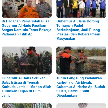
Di Hadapan Pemerintah Pusat,
Gubernur Al Haris Dorong
Gubernur Al Haris Pastikan
Turnamen Padel
Satgas Karhutla Terus Bekerja
Berkelanjutan, Jadi Ruang
Padamkan Titik Api
Prestasi dan Kebersamaan
Masyarakat
Gubernur Al Haris Serukan
Turun Langsung Padamkan
Salat Istisqa di Tengah
Karhutla di Air Merah,
Karhutla Jambi: “Mohon Allah
Gubernur Al Haris: Api Sudah
Turunkan Hujan di Bumi
3 Hari, Gambut Sulit
Jambi”
Dipadamkan