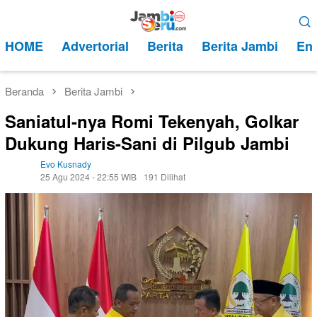
Loncat
Menu
ke
Mobile
HOME
Advertorial
Berita
Berita Jambi
Ent
konten
Beranda
Berita Jambi
Saniatul-nya Romi Tekenyah, Golkar
Dukung Haris-Sani di Pilgub Jambi
Evo Kusnady
25 Agu 2024 - 22:55 WIB
191 Dilihat