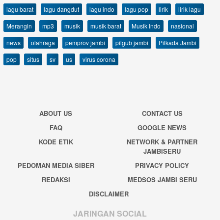
lagu barat
lagu dangdut
lagu indo
lagu pop
lirik
lirik lagu
Merangin
mp3
musik
musik barat
Musik Indo
nasional
news
olahraga
pemprov jambi
pilgub jambi
Pilkada Jambi
pop
situs
sv
us
virus corona
ABOUT US
CONTACT US
FAQ
GOOGLE NEWS
KODE ETIK
NETWORK & PARTNER
JAMBISERU
PEDOMAN MEDIA SIBER
PRIVACY POLICY
REDAKSI
MEDSOS JAMBI SERU
DISCLAIMER
JARINGAN SOCIAL