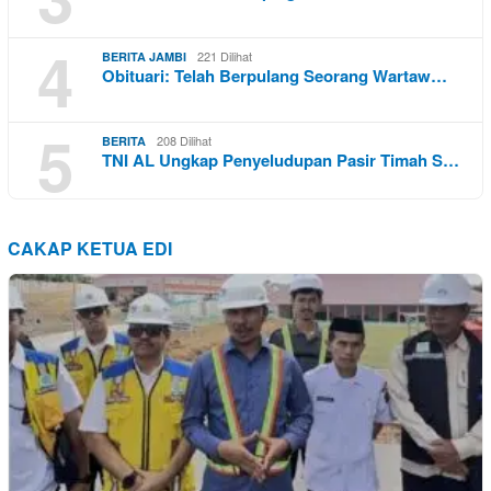
4
221 Dilihat
BERITA JAMBI
Obituari: Telah Berpulang Seorang Wartaw…
5
208 Dilihat
BERITA
TNI AL Ungkap Penyeludupan Pasir Timah S…
CAKAP KETUA EDI