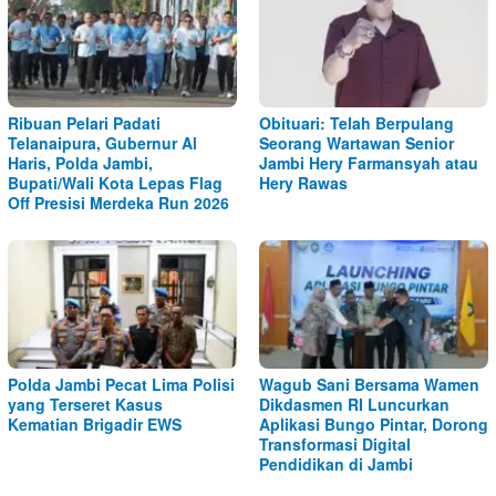
Ribuan Pelari Padati
Obituari: Telah Berpulang
Telanaipura, Gubernur Al
Seorang Wartawan Senior
Haris, Polda Jambi,
Jambi Hery Farmansyah atau
Bupati/Wali Kota Lepas Flag
Hery Rawas
Off Presisi Merdeka Run 2026
Polda Jambi Pecat Lima Polisi
Wagub Sani Bersama Wamen
yang Terseret Kasus
Dikdasmen RI Luncurkan
Kematian Brigadir EWS
Aplikasi Bungo Pintar, Dorong
Transformasi Digital
Pendidikan di Jambi