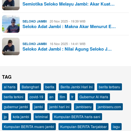
Semiotika Seloko Melayu Jambi: Akar Kuat…
20 Nov 2025 - 19:39 WIB
SELOKO JAMBI
Seloko Adat Jambi : Makna Akar Menurut E…
16 Nov 2025 - 14:41 WIB
SELOKO JAMBI
Seloko Adat Jambi : Nilai Agung Seloko J…
TAG
al haris
Batanghari
berita
Berita Jambi Hari Ini
berita terbaru
berita terkini
covid-19
en
film
fr
Gubernur Al Haris
gubernur jambi
jambi
jambi hari ini
jambiseru
jambiseru.com
jp
kota jambi
kriminal
Kumpulan BERITA haris-sani
Kumpulan BERITA muaro jambi
Kumpulan BERITA Tanjabbar
lagu