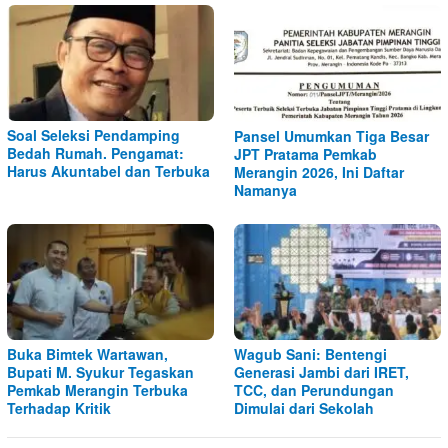
Soal Seleksi Pendamping
Pansel Umumkan Tiga Besar
Bedah Rumah. Pengamat:
JPT Pratama Pemkab
Harus Akuntabel dan Terbuka
Merangin 2026, Ini Daftar
Namanya
Buka Bimtek Wartawan,
Wagub Sani: Bentengi
Bupati M. Syukur Tegaskan
Generasi Jambi dari IRET,
Pemkab Merangin Terbuka
TCC, dan Perundungan
Terhadap Kritik
Dimulai dari Sekolah