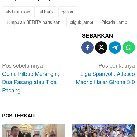
abdullah sani
al haris
golkar
Kumpulan BERITA haris-sani
pilgub jambi
Pilkada Jambi
SEBARKAN
Navigasi
Pos sebelumnya
Pos berikutnya
pos
Opini: Pilbup Merangin,
Liga Spanyol : Atletico
Dua Pasang atau Tiga
Madrid Hajar Girona 3-0
Pasang
POS TERKAIT