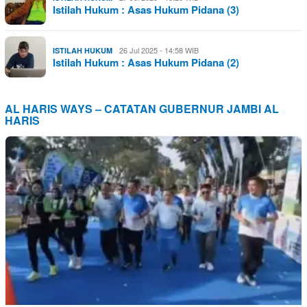
Istilah Hukum : Asas Hukum Pidana (3)
26 Jul 2025 - 14:58 WIB
ISTILAH HUKUM
Istilah Hukum : Asas Hukum Pidana (2)
AL HARIS WAYS – CATATAN GUBERNUR JAMBI AL
HARIS