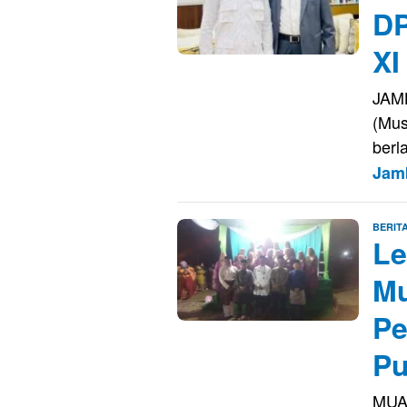
DP
XI
JAMB
(Mus
berl
Jam
BERIT
Le
Mu
Pe
P
MUA