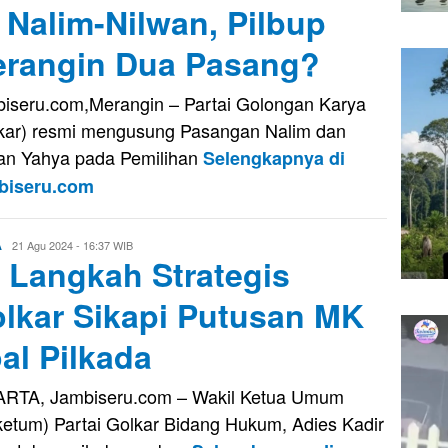
 Nalim-Nilwan, Pilbup
rangin Dua Pasang?
iseru.com,Merangin – Partai Golongan Karya
kar) resmi mengusung Pasangan Nalim dan
an Yahya pada Pemilihan
Selengkapnya di
biseru.com
Evo
21 Agu 2024 - 16:37 WIB
A
i Langkah Strategis
Kusnady
lkar Sikapi Putusan MK
al Pilkada
RTA, Jambiseru.com – Wakil Ketua Umum
etum) Partai Golkar Bidang Hukum, Adies Kadir