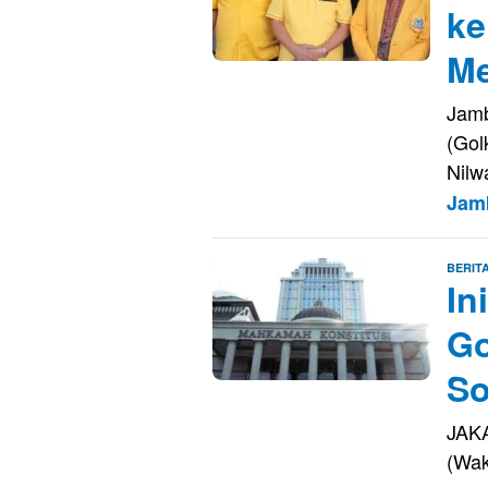
ke
Me
Jamb
(Gol
Nilw
Jam
BERIT
In
Go
So
JAKA
(Wak