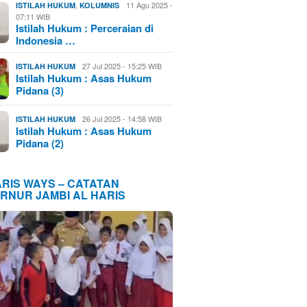
,
11 Agu 2025 -
ISTILAH HUKUM
KOLUMNIS
07:11 WIB
Istilah Hukum : Perceraian di
Indonesia …
27 Jul 2025 - 15:25 WIB
ISTILAH HUKUM
Istilah Hukum : Asas Hukum
Pidana (3)
26 Jul 2025 - 14:58 WIB
ISTILAH HUKUM
Istilah Hukum : Asas Hukum
Pidana (2)
ARIS WAYS – CATATAN
RNUR JAMBI AL HARIS