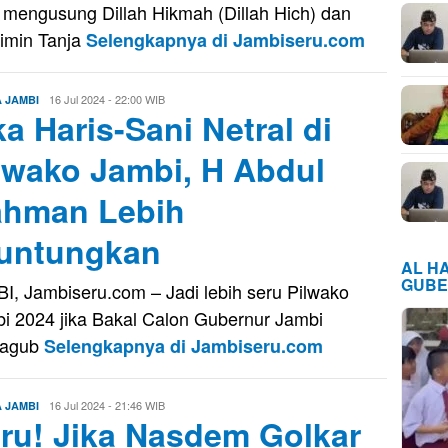
t mengusung Dillah Hikmah (Dillah Hich) dan
imin Tanja
Selengkapnya di Jambiseru.com
Evo
16 Jul 2024 - 22:00 WIB
A JAMBI
ka Haris-Sani Netral di
Kusnady
lwako Jambi, H Abdul
hman Lebih
untungkan
AL H
GUBE
I, Jambiseru.com – Jadi lebih seru Pilwako
i 2024 jika Bakal Calon Gubernur Jambi
cagub
Selengkapnya di Jambiseru.com
Evo
16 Jul 2024 - 21:46 WIB
A JAMBI
ru! Jika Nasdem Golkar
Kusnady