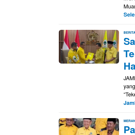
Muar
Sel
BERIT
Sa
Te
Ha
JAMB
yang
“Tek
Jam
MERAN
Pa