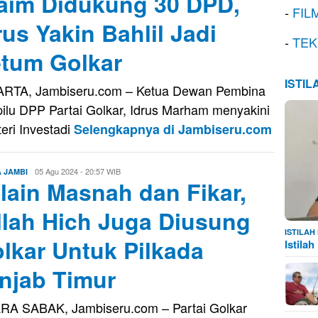
aim Didukung 30 DPD,
-
FIL
rus Yakin Bahlil Jadi
-
TEK
tum Golkar
ISTI
RTA, Jambiseru.com – Ketua Dewan Pembina
ilu DPP Partai Golkar, Idrus Marham menyakini
eri Investadi
Selengkapnya di Jambiseru.com
Evo
05 Agu 2024 - 20:57 WIB
A JAMBI
lain Masnah dan Fikar,
Kusnady
llah Hich Juga Diusung
ISTILA
lkar Untuk Pilkada
Istila
njab Timur
A SABAK, Jambiseru.com – Partai Golkar