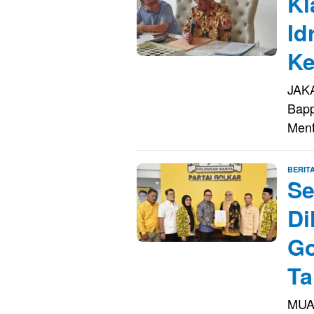
Kl
Id
Ke
JAKA
Bapp
Ment
BERIT
Se
Di
Go
Ta
MUAR