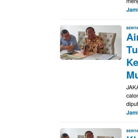
meng
Jam
BERIT
Ai
T
Ke
Mu
JAKA
calo
dipu
Jam
BERIT