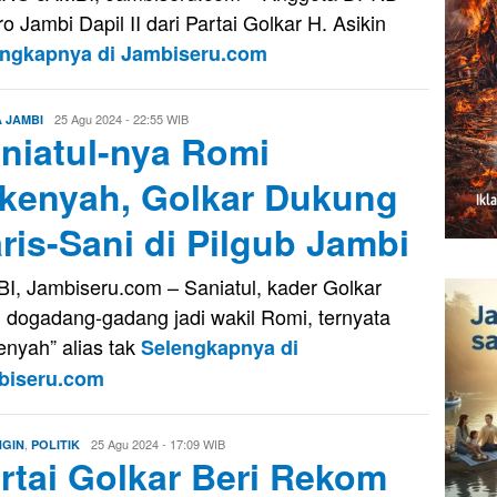
o Jambi Dapil II dari Partai Golkar H. Asikin
engkapnya di Jambiseru.com
Evo
25 Agu 2024 - 22:55 WIB
A JAMBI
niatul-nya Romi
Kusnady
kenyah, Golkar Dukung
ris-Sani di Pilgub Jambi
I, Jambiseru.com – Saniatul, kader Golkar
 dogadang-gadang jadi wakil Romi, ternyata
enyah” alias tak
Selengkapnya di
biseru.com
,
Edo
25 Agu 2024 - 17:09 WIB
GIN
POLITIK
rtai Golkar Beri Rekom
Guntara