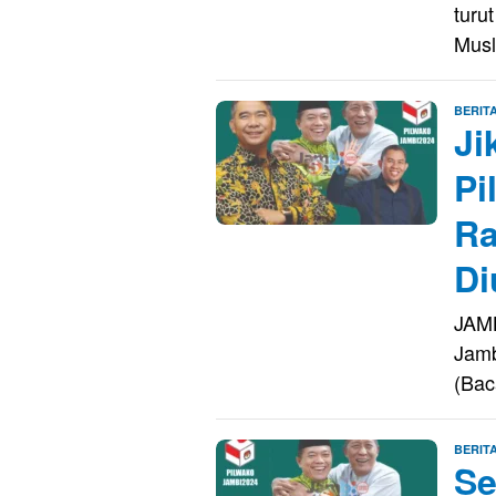
turu
Musl
BERIT
Ji
Pi
Ra
Di
JAMB
Jamb
(Ba
BERIT
Se