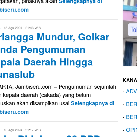
atakan, pihaknya akan
Selengkapnya di
biseru.com
Evo
13 Agu 2024 - 21:43 WIB
A
rlangga Mundur, Golkar
Kusnady
unda Pengumuman
pala Daerah Hingga
naslub
KANA
RTA, Jambiseru.com – Pengumuman sejumlah
-
ADV
n kepala daerah (cakada) yang belum
tuskan akan disampikan usai
Selengkapnya di
-
BER
biseru.com
-
BER
-
OPI
Evo
13 Agu 2024 - 21:17 WIB
A
Kusnady