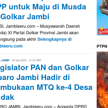
P untuk Maju di Musda
 Golkar Jambi
I, Jambiseru.com – Musyawarah Daerah
da) XI Partai Golkar Provinsi Jambi akan
angsung pada akhir
Selengkapnya di
biseru.com
PTPN 
Evo
05 Sep 2024 - 21:23 WIB
A JAMBI
gislator PAN dan Golkar
Kusnady
aro Jambi Hadir di
mbukaan MTQ ke-4 Desa
udak
RO JAMBI, Jambiseru.com – Anggota DPRD