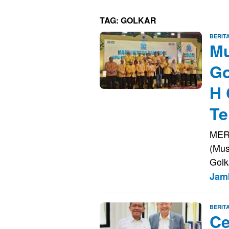
TAG:
GOLKAR
BERIT
Mu
Go
H 
Te
MER
(Mus
Golk
Jam
BERIT
Ce