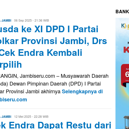
BANK
Evo
06 Sep 2025 - 21:36 WIB
A JAMBI
sda ke XI DPD I Partai
Kusnady
lkar Provinsi Jambi, Drs
Cek Endra Kembali
rpilih
ANGIN, Jambiseru.com – Musyawarah Daerah
da) Dewan Pimpinan Daerah (DPD) I Partai
ar Provinsi Jambi akhirnya
Selengkapnya di
biseru.com
Evo
12 Mei 2025 - 22:28 WIB
A JAMBI
k Endra Dapat Restu dari
Kusnady