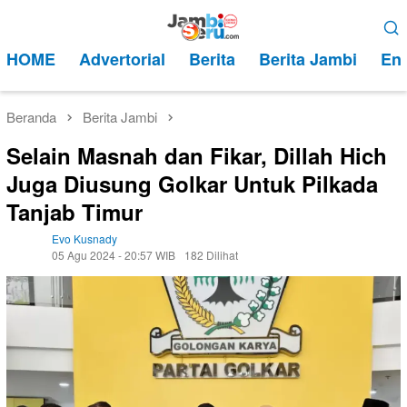
Loncat
Menu
ke
Mobile
HOME
Advertorial
Berita
Berita Jambi
Ent
konten
Beranda
Berita Jambi
Selain Masnah dan Fikar, Dillah Hich
Juga Diusung Golkar Untuk Pilkada
Tanjab Timur
Evo Kusnady
05 Agu 2024 - 20:57 WIB
182 Dilihat