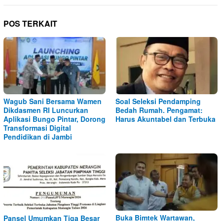
POS TERKAIT
Wagub Sani Bersama Wamen
Soal Seleksi Pendamping
Dikdasmen RI Luncurkan
Bedah Rumah. Pengamat:
Aplikasi Bungo Pintar, Dorong
Harus Akuntabel dan Terbuka
Transformasi Digital
Pendidikan di Jambi
Buka Bimtek Wartawan,
Pansel Umumkan Tiga Besar