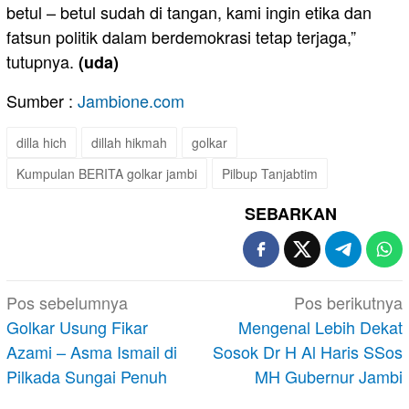
betul – betul sudah di tangan, kami ingin etika dan
fatsun politik dalam berdemokrasi tetap terjaga,”
tutupnya.
(uda)
Sumber :
Jambione.com
dilla hich
dillah hikmah
golkar
Kumpulan BERITA golkar jambi
Pilbup Tanjabtim
SEBARKAN
Navigasi
Pos sebelumnya
Pos berikutnya
pos
Golkar Usung Fikar
Mengenal Lebih Dekat
Azami – Asma Ismail di
Sosok Dr H Al Haris SSos
Pilkada Sungai Penuh
MH Gubernur Jambi