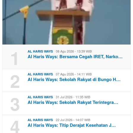
1
08 Agu 2026 - 13:39 WIB
AL HARIS WAYS
Al Haris Ways: Bersama Cegah IRET, Narko…
2
07 Agu 2026 - 14:11 WIB
AL HARIS WAYS
Al Haris Ways: Sekolah Rakyat di Bungo H…
3
31 Jul 2026 - 11:35 WIB
AL HARIS WAYS
Al Haris Ways: Sekolah Rakyat Terintegra…
4
22 Jul 2026 - 14:07 WIB
AL HARIS WAYS
Al Haris Ways: Titip Derajat Kesehatan J…