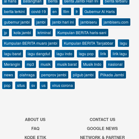
al haris
Batanghari
berita
Berita Jambi Hari Ini
berita terbaru
berita terkini
covid-19
en
film
fr
Gubernur Al Haris
gubernur jambi
jambi
jambi hari ini
jambiseru
jambiseru.com
jp
kota jambi
kriminal
Kumpulan BERITA haris-sani
Kumpulan BERITA muaro jambi
Kumpulan BERITA Tanjabbar
lagu
lagu barat
lagu dangdut
lagu indo
lagu pop
lirik
lirik lagu
Merangin
mp3
musik
musik barat
Musik Indo
nasional
news
olahraga
pemprov jambi
pilgub jambi
Pilkada Jambi
pop
situs
sv
us
virus corona
ABOUT US
CONTACT US
FAQ
GOOGLE NEWS
KODE ETIK
NETWORK & PARTNER