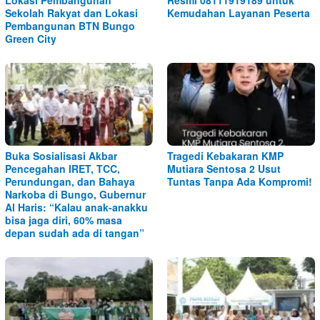
Lokasi Pembangunan
Resmi 08111919189 untuk
Sekolah Rakyat dan Lokasi
Kemudahan Layanan Peserta
Pembangunan BTN Bungo
Green City
Buka Sosialisasi Akbar
Tragedi Kebakaran KMP
Pencegahan IRET, TCC,
Mutiara Sentosa 2 Usut
Perundungan, dan Bahaya
Tuntas Tanpa Ada Kompromi!
Narkoba di Bungo, Gubernur
Al Haris: “Kalau anak-anakku
bisa jaga diri, 60% masa
depan sudah ada di tangan”