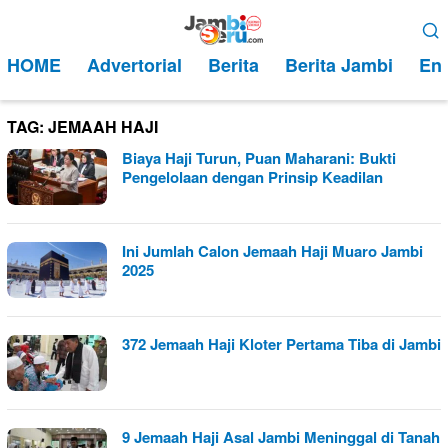
Loncat
Menu
ke
Mobile
HOME
Advertorial
Berita
Berita Jambi
Ent
konten
TAG:
JEMAAH HAJI
Biaya Haji Turun, Puan Maharani: Bukti
Pengelolaan dengan Prinsip Keadilan
Ini Jumlah Calon Jemaah Haji Muaro Jambi
2025
372 Jemaah Haji Kloter Pertama Tiba di Jambi
9 Jemaah Haji Asal Jambi Meninggal di Tanah