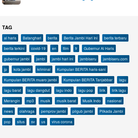
TAG
al haris
Batanghari
berita
Berita Jambi Hari Ini
berita terbaru
berita terkini
covid-19
en
film
fr
Gubernur Al Haris
gubernur jambi
jambi
jambi hari ini
jambiseru
jambiseru.com
jp
kota jambi
kriminal
Kumpulan BERITA haris-sani
Kumpulan BERITA muaro jambi
Kumpulan BERITA Tanjabbar
lagu
lagu barat
lagu dangdut
lagu indo
lagu pop
lirik
lirik lagu
Merangin
mp3
musik
musik barat
Musik Indo
nasional
news
olahraga
pemprov jambi
pilgub jambi
Pilkada Jambi
pop
situs
sv
us
virus corona