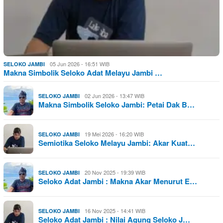
05 Jun 2026 - 16:51 WIB
SELOKO JAMBI
Makna Simbolik Seloko Adat Melayu Jambi …
02 Jun 2026 - 13:47 WIB
SELOKO JAMBI
Makna Simbolik Seloko Jambi: Petai Dak B…
19 Mei 2026 - 16:20 WIB
SELOKO JAMBI
Semiotika Seloko Melayu Jambi: Akar Kuat…
20 Nov 2025 - 19:39 WIB
SELOKO JAMBI
Seloko Adat Jambi : Makna Akar Menurut E…
16 Nov 2025 - 14:41 WIB
SELOKO JAMBI
Seloko Adat Jambi : Nilai Agung Seloko J…