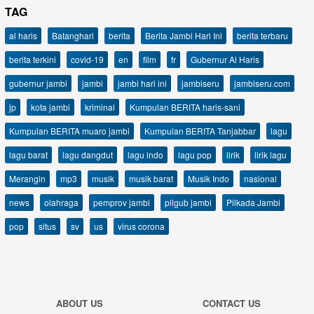
TAG
al haris
Batanghari
berita
Berita Jambi Hari Ini
berita terbaru
berita terkini
covid-19
en
film
fr
Gubernur Al Haris
gubernur jambi
jambi
jambi hari ini
jambiseru
jambiseru.com
jp
kota jambi
kriminal
Kumpulan BERITA haris-sani
Kumpulan BERITA muaro jambi
Kumpulan BERITA Tanjabbar
lagu
lagu barat
lagu dangdut
lagu indo
lagu pop
lirik
lirik lagu
Merangin
mp3
musik
musik barat
Musik Indo
nasional
news
olahraga
pemprov jambi
pilgub jambi
Pilkada Jambi
pop
situs
sv
us
virus corona
ABOUT US
CONTACT US