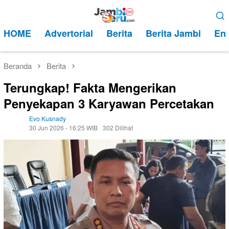
Loncat
Menu
ke
Mobile
HOME
Advertorial
Berita
Berita Jambi
Ent
konten
Beranda
Berita
Terungkap! Fakta Mengerikan
Penyekapan 3 Karyawan Percetakan
Evo Kusnady
30 Jun 2026 - 16:25 WIB
302 Dilihat