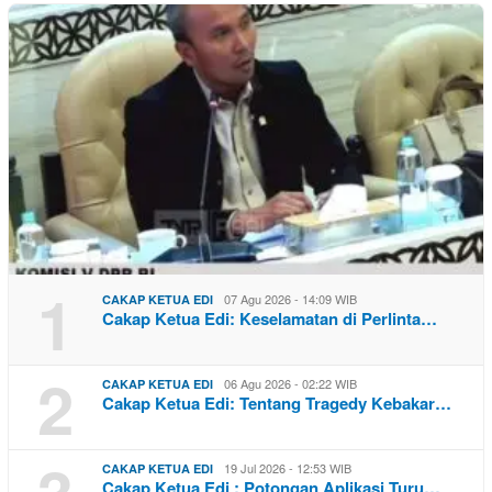
1
07 Agu 2026 - 14:09 WIB
CAKAP KETUA EDI
Cakap Ketua Edi: Keselamatan di Perlinta…
2
06 Agu 2026 - 02:22 WIB
CAKAP KETUA EDI
Cakap Ketua Edi: Tentang Tragedy Kebakar…
3
19 Jul 2026 - 12:53 WIB
CAKAP KETUA EDI
Cakap Ketua Edi : Potongan Aplikasi Turu…