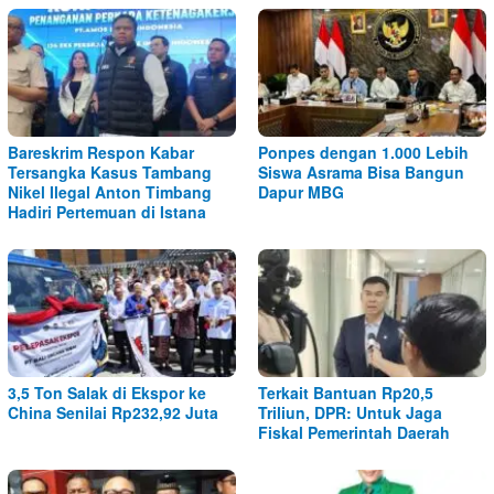
Bareskrim Respon Kabar
Ponpes dengan 1.000 Lebih
Tersangka Kasus Tambang
Siswa Asrama Bisa Bangun
Nikel Ilegal Anton Timbang
Dapur MBG
Hadiri Pertemuan di Istana
3,5 Ton Salak di Ekspor ke
Terkait Bantuan Rp20,5
China Senilai Rp232,92 Juta
Triliun, DPR: Untuk Jaga
Fiskal Pemerintah Daerah