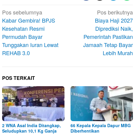
Navigasi
Pos sebelumnya
Pos berikutnya
pos
Kabar Gembira! BPJS
Biaya Haji 2027
Kesehatan Resmi
Diprediksi Naik,
Permudah Bayar
Pemerintah Pastikan
Tunggakan Iuran Lewat
Jamaah Tetap Bayar
REHAB 3.0
Lebih Murah
POS TERKAIT
2 WNA Asal India Ditangkap,
66 Kepala Kepala Dapur MBG
Seludupkan 10,1 Kg Ganja
Diberhentikan