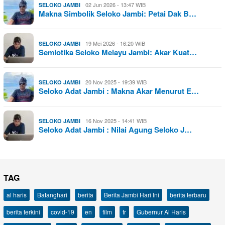
02 Jun 2026 - 13:47 WIB
SELOKO JAMBI
Makna Simbolik Seloko Jambi: Petai Dak B…
19 Mei 2026 - 16:20 WIB
SELOKO JAMBI
Semiotika Seloko Melayu Jambi: Akar Kuat…
20 Nov 2025 - 19:39 WIB
SELOKO JAMBI
Seloko Adat Jambi : Makna Akar Menurut E…
16 Nov 2025 - 14:41 WIB
SELOKO JAMBI
Seloko Adat Jambi : Nilai Agung Seloko J…
TAG
al haris
Batanghari
berita
Berita Jambi Hari Ini
berita terbaru
berita terkini
covid-19
en
film
fr
Gubernur Al Haris