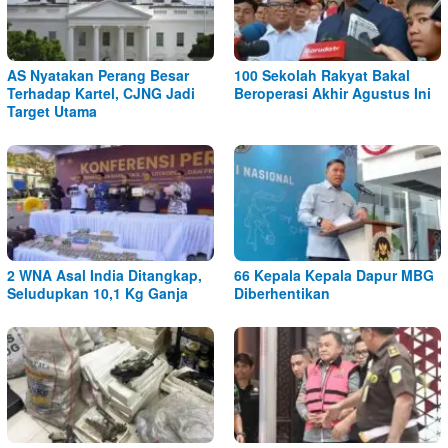
AS Nyatakan Perang Besar
100 Sekolah Rakyat Bakal
Terhadap Kartel, CJNG Jadi
Beroperasi Akhir Agustus Ini
Target Utama
2 WNA Asal India Ditangkap,
66 Kepala Kepala Dapur MBG
Seludupkan 10,1 Kg Ganja
Diberhentikan