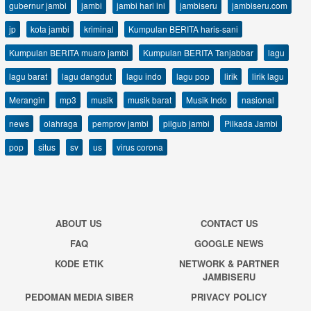
gubernur jambi
jambi
jambi hari ini
jambiseru
jambiseru.com
jp
kota jambi
kriminal
Kumpulan BERITA haris-sani
Kumpulan BERITA muaro jambi
Kumpulan BERITA Tanjabbar
lagu
lagu barat
lagu dangdut
lagu indo
lagu pop
lirik
lirik lagu
Merangin
mp3
musik
musik barat
Musik Indo
nasional
news
olahraga
pemprov jambi
pilgub jambi
Pilkada Jambi
pop
situs
sv
us
virus corona
ABOUT US
CONTACT US
FAQ
GOOGLE NEWS
KODE ETIK
NETWORK & PARTNER
JAMBISERU
PEDOMAN MEDIA SIBER
PRIVACY POLICY