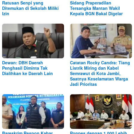
Ratusan Senpi yang
Sidang Praperadilan
Ditemukan di Sekolah Miliki
Tersangka Mantan Wakil
Izin
Kepala BGN Bakal Digelar
Dewan: DBH Daerah
Catatan Rocky Candra: Tiang
Penghasil Diminta Tak
Listrik Miring dan Kabel
Dialihkan ke Daerah Lain
Semrawut di Kota Jambi,
Saatnya Keselamatan Warga
Jadi Prioritas
Bareskrim Respon Kabar
Ponpes dengan 1.000 Lebih