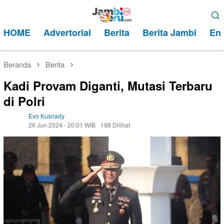
Loncat
Menu
ke
Mobile
HOME
Advertorial
Berita
Berita Jambi
Ent
konten
Beranda
Berita
Kadi Provam Diganti, Mutasi Terbaru
di Polri
Evo Kusnady
26 Jun 2024 - 20:01 WIB
198 Dilihat