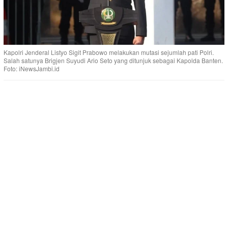
Kapolri Jenderal Listyo Sigit Prabowo melakukan mutasi sejumlah pati Polri.
Salah satunya Brigjen Suyudi Ario Seto yang ditunjuk sebagai Kapolda Banten.
Foto: iNewsJambi.id