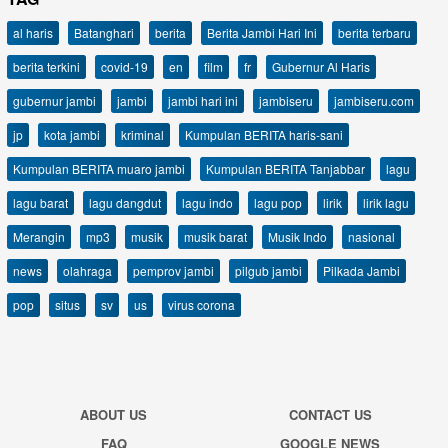
al haris
Batanghari
berita
Berita Jambi Hari Ini
berita terbaru
berita terkini
covid-19
en
film
fr
Gubernur Al Haris
gubernur jambi
jambi
jambi hari ini
jambiseru
jambiseru.com
jp
kota jambi
kriminal
Kumpulan BERITA haris-sani
Kumpulan BERITA muaro jambi
Kumpulan BERITA Tanjabbar
lagu
lagu barat
lagu dangdut
lagu indo
lagu pop
lirik
lirik lagu
Merangin
mp3
musik
musik barat
Musik Indo
nasional
news
olahraga
pemprov jambi
pilgub jambi
Pilkada Jambi
pop
situs
sv
us
virus corona
ABOUT US
CONTACT US
FAQ
GOOGLE NEWS