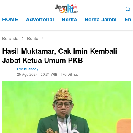
Loncat
Menu
ke
Mobile
HOME
Advertorial
Berita
Berita Jambi
Ent
konten
Beranda
Berita
Hasil Muktamar, Cak Imin Kembali
Jabat Ketua Umum PKB
Evo Kusnady
25 Agu 2024 - 20:31 WIB
170 Dilihat