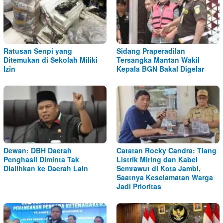
Ratusan Senpi yang
Sidang Praperadilan
Ditemukan di Sekolah Miliki
Tersangka Mantan Wakil
Izin
Kepala BGN Bakal Digelar
Dewan: DBH Daerah
Catatan Rocky Candra: Tiang
Penghasil Diminta Tak
Listrik Miring dan Kabel
Dialihkan ke Daerah Lain
Semrawut di Kota Jambi,
Saatnya Keselamatan Warga
Jadi Prioritas