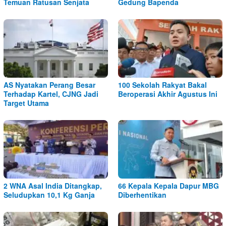
Temuan Ratusan Senjata
Gedung Bapenda
AS Nyatakan Perang Besar
100 Sekolah Rakyat Bakal
Terhadap Kartel, CJNG Jadi
Beroperasi Akhir Agustus Ini
Target Utama
2 WNA Asal India Ditangkap,
66 Kepala Kepala Dapur MBG
Seludupkan 10,1 Kg Ganja
Diberhentikan