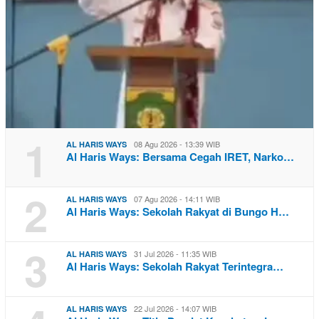
1
08 Agu 2026 - 13:39 WIB
AL HARIS WAYS
Al Haris Ways: Bersama Cegah IRET, Narko…
2
07 Agu 2026 - 14:11 WIB
AL HARIS WAYS
Al Haris Ways: Sekolah Rakyat di Bungo H…
3
31 Jul 2026 - 11:35 WIB
AL HARIS WAYS
Al Haris Ways: Sekolah Rakyat Terintegra…
22 Jul 2026 - 14:07 WIB
AL HARIS WAYS