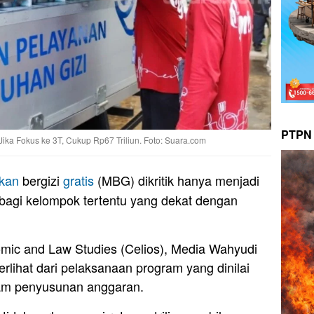
PTPN 
ka Fokus ke 3T, Cukup Rp67 Triliun. Foto: Suara.com
kan
bergizi
gratis
(MBG) dikritik hanya menjadi
 bagi kelompok tertentu yang dekat dengan
omic and Law Studies (Celios), Media Wahyudi
terlihat dari pelaksanaan program yang dinilai
lam penyusunan anggaran.