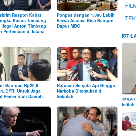
-
FIL
skrim Respon Kabar
Ponpes dengan 1.000 Lebih
-
TEK
angka Kasus Tambang
Siswa Asrama Bisa Bangun
l Ilegal Anton Timbang
Dapur MBG
ri Pertemuan di Istana
ISTI
ait Bantuan Rp20,5
Ratusan Senjata Api Hingga
iun, DPR: Untuk Jaga
Narkoba Ditemukan di
al Pemerintah Daerah
Sekolah
ISTILA
Istila