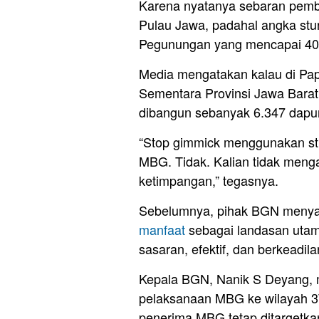
Karena nyatanya sebaran pemb
Pulau Jawa, padahal angka stun
Pegunungan yang mencapai 40
Media mengatakan kalau di P
Sementara Provinsi Jawa Barat
dibangun sebanyak 6.347 dap
“Stop gimmick menggunakan stu
MBG. Tidak. Kalian tidak menga
ketimpangan,” tegasnya.
Sebelumnya, pihak BGN menyat
manfaat
sebagai landasan utam
sasaran, efektif, dan berkeadila
Kepala BGN, Nanik S Deyang,
pelaksanaan MBG ke wilayah 3T
penerima MBG tetap ditargetka