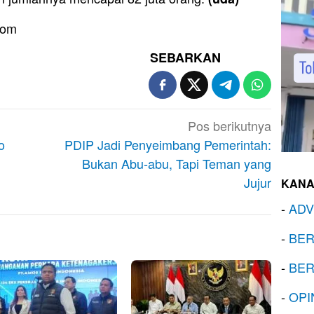
com
SEBARKAN
Pos berikutnya
o
PDIP Jadi Penyeimbang Pemerintah:
Bukan Abu-abu, Tapi Teman yang
Jujur
KANA
-
ADV
-
BER
-
BER
-
OPI