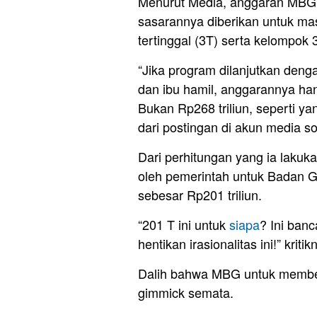
Menurut Media, anggaran MBG ti
sasarannya diberikan untuk masy
tertinggal (3T) serta kelompok 3
“Jika program dilanjutkan denga
dan ibu hamil, anggarannya hany
Bukan Rp268 triliun, seperti ya
dari postingan di akun media so
Dari perhitungan yang ia laku
oleh pemerintah untuk Badan G
sebesar Rp201 triliun.
“201 T ini untuk
siapa
? Ini ban
hentikan irasionalitas ini!” kritik
Dalih bahwa MBG untuk membera
gimmick semata.