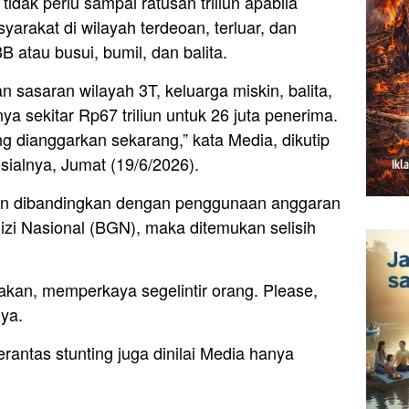
dak perlu sampai ratusan triliun apabila
arakat di wilayah terdeoan, terluar, dan
B atau busui, bumil, dan balita.
n sasaran wilayah 3T, keluarga miskin, balita,
a sekitar Rp67 triliun untuk 26 juta penerima.
ng dianggarkan sekarang,” kata Media, dikutip
sialnya, Jumat (19/6/2026).
kan dibandingkan dengan penggunaan anggaran
izi Nasional (BGN), maka ditemukan selisih
cakan, memperkaya segelintir orang. Please,
nya.
ntas stunting juga dinilai Media hanya