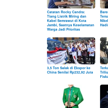
Catatan Rocky Candra:
Bare
Tiang Listrik Miring dan
Ters
Kabel Semrawut di Kota
Nike
Jambi, Saatnya Keselamatan
Hadi
Warga Jadi Prioritas
3,5 Ton Salak di Ekspor ke
Terk
China Senilai Rp232,92 Juta
Tril
Fisk