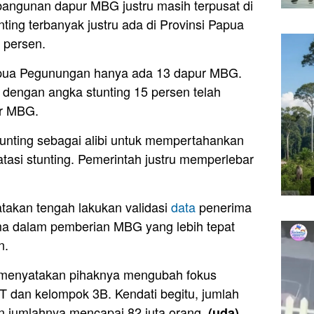
angunan dapur MBG justru masih terpusat di
ting terbanyak justru ada di Provinsi Papua
 persen.
apua Pegunungan hanya ada 13 dapur MBG.
 dengan angka stunting 15 persen telah
ur MBG.
nting sebagai alibi untuk mempertahankan
tasi stunting. Pemerintah justru memperlebar
akan tengah lakukan validasi
data
penerima
a dalam pemberian MBG yang lebih tepat
n.
 menyatakan pihaknya mengubah fokus
 dan kelompok 3B. Kendati begitu, jumlah
n jumlahnya mencapai 82 juta orang.
(uda)