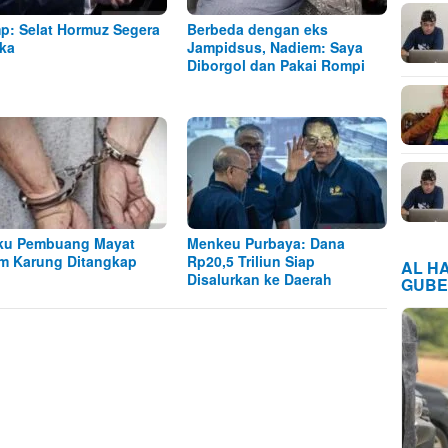
p: Selat Hormuz Segera
Berbeda dengan eks
ka
Jampidsus, Nadiem: Saya
Diborgol dan Pakai Rompi
ku Pembuang Mayat
Menkeu Purbaya: Dana
m Karung Ditangkap
Rp20,5 Triliun Siap
AL H
Disalurkan ke Daerah
GUBE